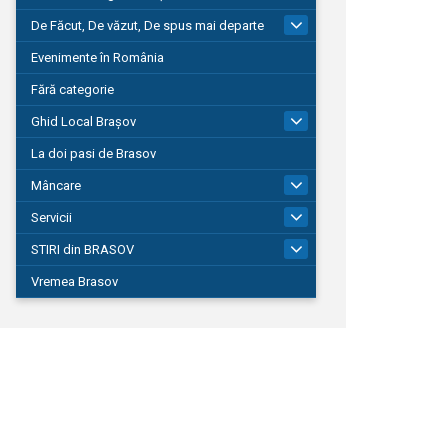
De Făcut, De văzut, De spus mai departe
149
Evenimente în România
Fără categorie
Ghid Local Brașov
8
La doi pasi de Brasov
Mâncare
1
Servicii
690
STIRI din BRASOV
194
Vremea Brasov