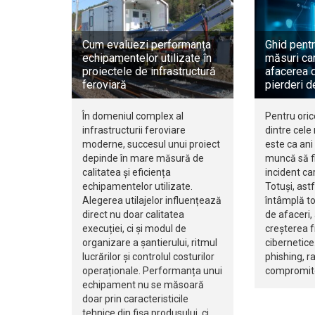
Cum evaluezi performanța
Ghid pentr
echipamentelor utilizate în
măsuri car
proiectele de infrastructură
afacerea d
feroviară
pierderi d
În domeniul complex al
Pentru oric
infrastructurii feroviare
dintre cele
moderne, succesul unui proiect
este ca ani 
depinde în mare măsură de
muncă să fi
calitatea și eficiența
incident ca
echipamentelor utilizate.
Totuși, ast
Alegerea utilajelor influențează
întâmplă to
direct nu doar calitatea
de afaceri,
execuției, ci și modul de
creșterea f
organizare a șantierului, ritmul
cibernetice.
lucrărilor și controlul costurilor
phishing, 
operaționale. Performanța unui
compromite
echipament nu se măsoară
doar prin caracteristicile
tehnice din fișa produsului, ci…