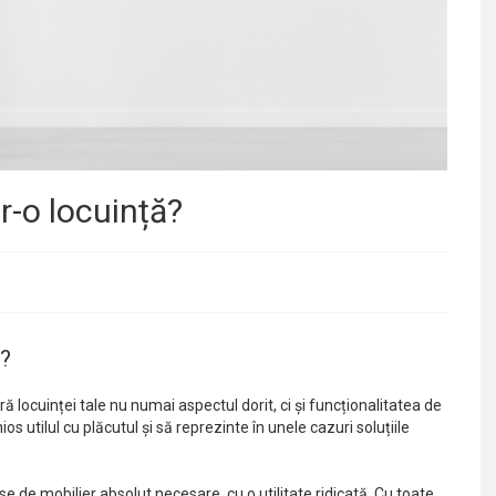
r-o locuință?
ă?
ă locuinței tale nu numai aspectul dorit, ci și funcționalitatea de
 utilul cu plăcutul și să reprezinte în unele cazuri soluțiile
e de mobilier absolut necesare, cu o utilitate ridicată. Cu toate