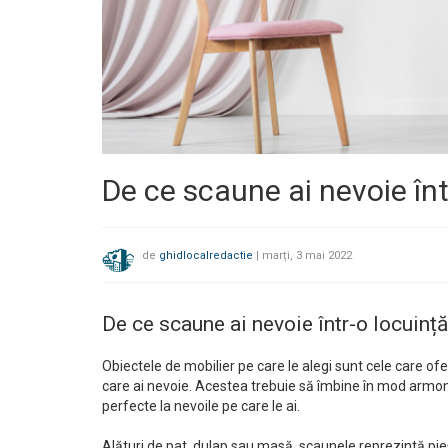
De ce scaune ai nevoie înt
de
ghidlocalredactie
|
marți, 3 mai 2022
De ce scaune ai nevoie într-o locuinț
Obiectele de mobilier pe care le alegi sunt cele care ofer
care ai nevoie. Acestea trebuie să îmbine în mod armonios
perfecte la nevoile pe care le ai.
Alături de pat, dulap sau masă, scaunele reprezintă pies