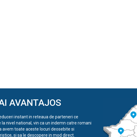
AI AVANTAJOS
reduceri instant in reteaua de parteneri ce
e la nivel national, vin ca un indemn catre romani
a avem toate aceste locuri deosebite si
istice, si sa le descopere in mod direct.