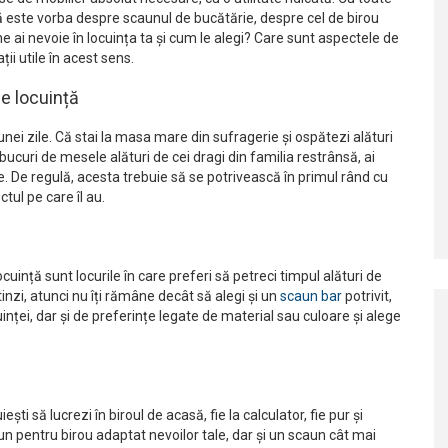
 că este vorba despre scaunul de bucătărie, despre cel de birou
 ai nevoie în locuința ta și cum le alegi? Care sunt aspectele de
ii utile în acest sens.
e locuință
nei zile. Că stai la masa mare din sufragerie și ospătezi alături
bucuri de mesele alături de cei dragi din familia restrânsă, ai
e. De regulă, acesta trebuie să se potrivească în primul rând cu
tul pe care îl au.
uință sunt locurile în care preferi să petreci timpul alături de
inzi, atunci nu îți rămâne decât să alegi și un
scaun bar
potrivit,
uinței, dar și de preferințe legate de material sau culoare și alege
i să lucrezi în biroul de acasă, fie la calculator, fie pur și
n pentru birou adaptat nevoilor tale, dar și un scaun cât mai