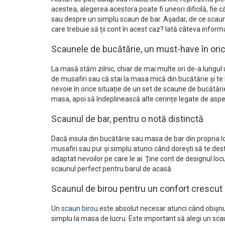
acestea, alegerea acestora poate fi uneori dificilă, fie
sau despre un simplu scaun de bar. Așadar, de ce scaune
care trebuie să ții cont în acest caz? Iată câteva informaț
Scaunele de bucătărie, un must-have în oric
La masă stăm zilnic, chiar de mai multe ori de-a lungul u
de musafiri sau că stai la masa mică din bucătărie și te 
nevoie în orice situație de un set de scaune de bucătări
masa, apoi să îndeplinească alte cerințe legate de aspec
Scaunul de bar, pentru o notă distinctă
Dacă insula din bucătărie sau masa de bar din propria loc
musafiri sau pur și simplu atunci când dorești să te dest
adaptat nevoilor pe care le ai. Ține cont de designul loc
scaunul perfect pentru barul de acasă.
Scaunul de birou pentru un confort crescut
Un
scaun birou
este absolut necesar atunci când obișnuieșt
simplu la masa de lucru. Este important să alegi un scau