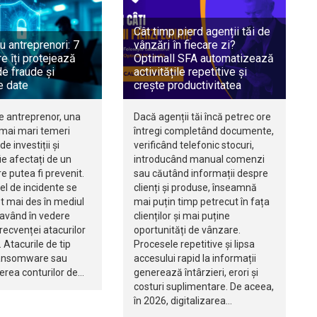
Cât timp pierd agenții tăi de
u antreprenori: 7
vânzări în fiecare zi?
e îți protejează
Optimall SFA automatizează
e fraude și
activitățile repetitive și
e date
crește productivitatea
e antreprenor, una
Dacă agenții tăi încă petrec ore
 mai mari temeri
întregi completând documente,
de investiții și
verificând telefonic stocuri,
e afectați de un
introducând manual comenzi
re putea fi prevenit.
sau căutând informații despre
fel de incidente se
clienți și produse, înseamnă
t mai des în mediul
mai puțin timp petrecut în fața
 având în vedere
clienților și mai puține
recvenței atacurilor
oportunități de vânzare.
 Atacurile de tip
Procesele repetitive și lipsa
ransomware sau
accesului rapid la informații
rea conturilor de…
generează întârzieri, erori și
costuri suplimentare. De aceea,
în 2026, digitalizarea…