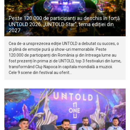
Peste 120.000 de participanți au deschis în forță
UNTOLD 2026. „UNTOLD Star”, tema ediției din
2027
Cea de-a unsprezecea ediție UNTOLD a debutat cu succes, o
zi plină de emoție pură și show-uri memorabile. Peste
120.000 de participanți din România și din întreaga lume au
fost prezenți în prima zi de UNTOLD, top 3 festivaluri din lume,
transformând Cluj-Napoca în capitala mondială a muzicii.
Cele 9 scene din festival au oferit…