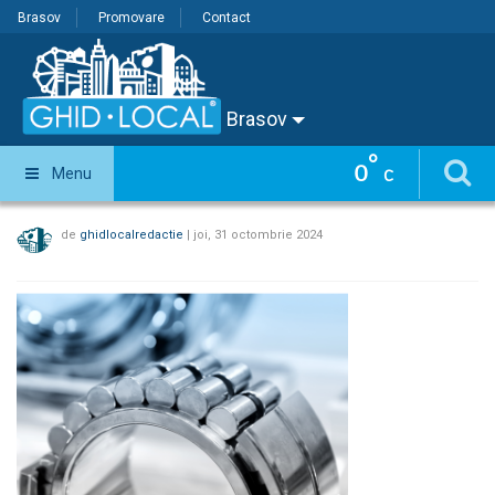
Brasov
Promovare
Contact
Brasov
°
0
Menu
C
de
ghidlocalredactie
|
joi, 31 octombrie 2024