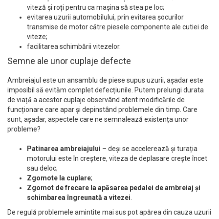
viteză și roți pentru ca mașina să stea pe loc;
evitarea uzurii automobilului, prin evitarea șocurilor
transmise de motor către piesele componente ale cutiei de
viteze;
facilitarea schimbării vitezelor.
Semne ale unor cuplaje defecte
Ambreiajul este un ansamblu de piese supus uzurii, așadar este
imposibil să evităm complet defecțiunile. Putem prelungi durata
de viață a acestor cuplaje observând atent modificările de
funcționare care apar și depinstând problemele din timp. Care
sunt, așadar, aspectele care ne semnalează existența unor
probleme?
Patinarea ambreiajului
– deși se accelerează și turația
motorului este în creștere, viteza de deplasare crește încet
sau deloc;
Zgomote la cuplare
;
Zgomot de frecare la apăsarea pedalei de ambreiaj și
schimbarea îngreunată a vitezei
.
De regulă problemele amintite mai sus pot apărea din cauza uzurii