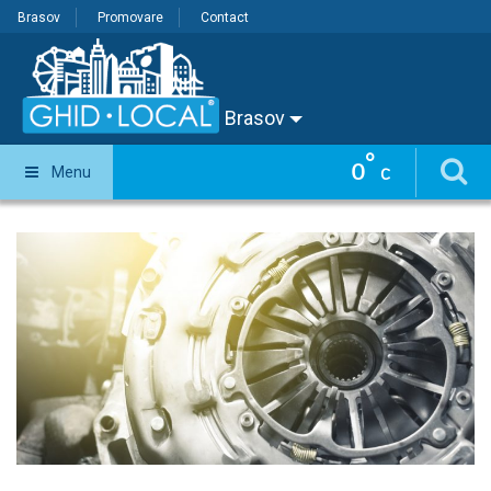
Brasov
Promovare
Contact
Brasov
°
0
Menu
C