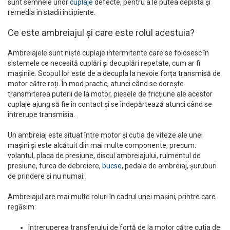
sunt semnele unor
cuplaje
defecte, pentru a le putea depista și
remedia în stadii incipiente.
Ce este ambreiajul și care este rolul acestuia?
Ambreiajele sunt niște cuplaje intermitente care se folosesc în
sistemele ce necesită cuplări și decuplări repetate, cum ar fi
mașinile. Scopul lor este de a decupla la nevoie forța transmisă de
motor către roți. În mod practic, atunci când se dorește
transmiterea puterii de la motor, piesele de fricțiune ale acestor
cuplaje ajung să fie în contact și se îndepărtează atunci când se
întrerupe transmisia.
Un ambreiaj este situat între motor și cutia de viteze ale unei
mașini și este alcătuit din mai multe componente, precum:
volantul, placa de presiune, discul ambreiajului, rulmentul de
presiune, furca de debreiere,
bucse
, pedala de ambreiaj, șuruburi
de prindere și nu numai.
Ambreiajul are mai multe roluri în cadrul unei mașini, printre care
regăsim:
întreruperea transferului de forță de la motor către cutia de