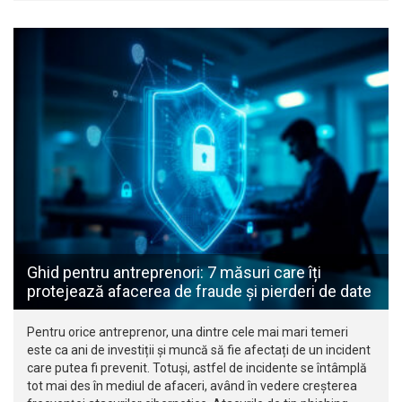
Ghid pentru antreprenori: 7 măsuri care îți
protejează afacerea de fraude și pierderi de date
Pentru orice antreprenor, una dintre cele mai mari temeri
este ca ani de investiții și muncă să fie afectați de un incident
care putea fi prevenit. Totuși, astfel de incidente se întâmplă
tot mai des în mediul de afaceri, având în vedere creșterea