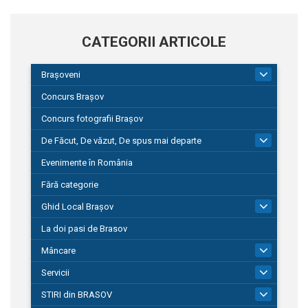
CATEGORII ARTICOLE
Brașoveni
9
Concurs Brașov
Concurs fotografii Brașov
De Făcut, De văzut, De spus mai departe
149
Evenimente în România
Fără categorie
Ghid Local Brașov
8
La doi pasi de Brasov
Mâncare
1
Servicii
690
STIRI din BRASOV
197