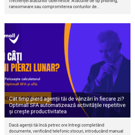
frecvenței atacurilor cibernetice. Atacurile de tip phishing,
ransomware sau compromiterea conturilor de…
Cât timp pierd agenții tăi de vânzări în fiecare zi?
Optimall SFA automatizează activitățile repetitive
și crește productivitatea
Dacă agenții tăi încă petrec ore întregi completând
documente, verificând telefonic stocuri, introducând manual