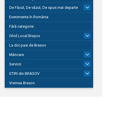
De Făcut, De văzut, De spus mai departe
149
Evenimente în România
Fără categorie
Ghid Local Brașov
8
La doi pasi de Brasov
Mâncare
1
Servicii
690
STIRI din BRASOV
195
Vremea Brasov