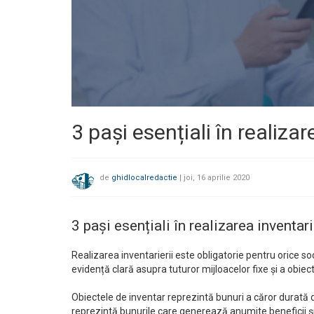
3 pași esențiali în realizar
de
ghidlocalredactie
|
joi, 16 aprilie 2020
3 pași esențiali în realizarea inventari
Realizarea inventarierii este obligatorie pentru orice
evidență clară asupra tuturor mijloacelor fixe și a obiec
Obiectele de inventar reprezintă bunuri a căror durată d
reprezintă bunurile care generează anumite beneficii ș