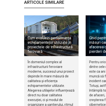
ARTICOLE SIMILARE
Cum evaluezi performanța
Ghid pentr
echipamentelor utilizate în
măsuri car
proiectele de infrastructură
afacerea d
feroviară
pierderi d
În domeniul complex al
Pentru oric
infrastructurii feroviare
dintre cele
moderne, succesul unui proiect
este ca ani 
depinde în mare măsură de
muncă să fi
calitatea și eficiența
incident ca
echipamentelor utilizate.
Totuși, ast
Alegerea utilajelor influențează
întâmplă to
direct nu doar calitatea
de afaceri,
execuției, ci și modul de
creșterea f
organizare a șantierului, ritmul
cibernetice.