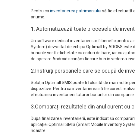
Pentru ca
inventarierea patrimoniului
să fie efectuată e
anume:
1. Automatizează toate procesele de invent
Un software dedicat inventarierii ar fi benefic pentru 
System) dezvoltat de echipa Optimall by AROBS este dest
bunurile vor fi etichetate cu coduri de bare, iar cu ajuto
de operare Android scanăm fiecare bun în vederea inven
2.Instruiți persoanele care se ocupă de inve
Soluția Optimall SMIS poate fi folosită de mai multe per
dispozitive. Pentru ca inventarierea să fie corect real
efectuarea inventarierii tuturor bunurilor din companie.
3.Comparați rezultatele din anul curent cu c
După finalizarea inventarierii, este indicat să comparăm
aplicației Optimall SMIS (Smart Mobile Inventory Syste
noastre.