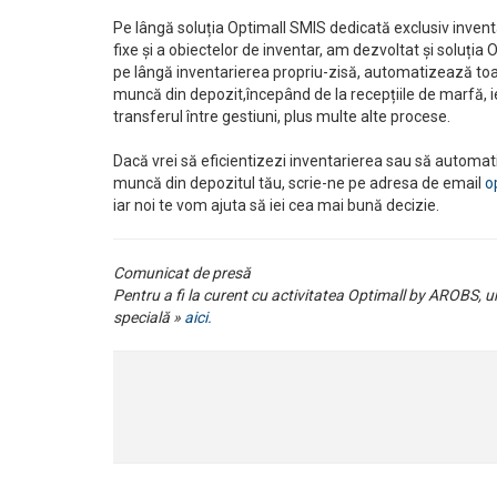
Pe lângă soluția Optimall SMIS dedicată exclusiv inventa
fixe și a obiectelor de inventar, am dezvoltat și soluția 
pe lângă inventarierea propriu-zisă, automatizează toat
muncă din depozit,începând de la recepțiile de marfă, i
transferul între gestiuni, plus multe alte procese.
Dacă vrei să eficientizezi inventarierea sau să automati
muncă din depozitul tău, scrie-ne pe adresa de email
o
iar noi te vom ajuta să iei cea mai bună decizie.
Comunicat de presă
Pentru a fi la curent cu activitatea Optimall by AROBS, u
specială »
aici.