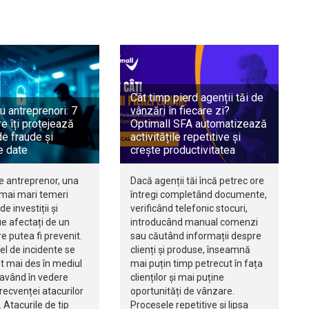
Cât timp pierd agenții tăi de
u antreprenori: 7
vânzări în fiecare zi?
e îți protejează
Optimall SFA automatizează
e fraude și
activitățile repetitive și
e date
crește productivitatea
e antreprenor, una
Dacă agenții tăi încă petrec ore
 mai mari temeri
întregi completând documente,
de investiții și
verificând telefonic stocuri,
e afectați de un
introducând manual comenzi
re putea fi prevenit.
sau căutând informații despre
fel de incidente se
clienți și produse, înseamnă
t mai des în mediul
mai puțin timp petrecut în fața
 având în vedere
clienților și mai puține
recvenței atacurilor
oportunități de vânzare.
 Atacurile de tip
Procesele repetitive și lipsa