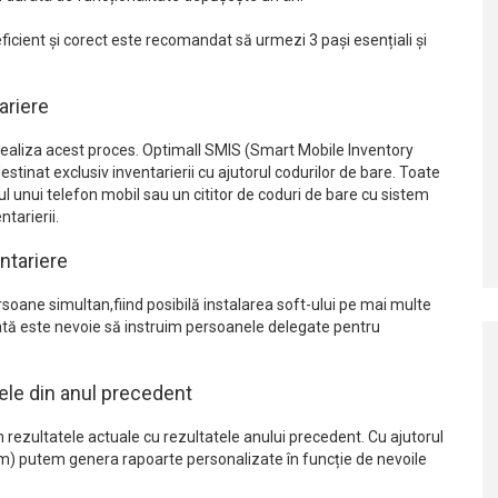
ficient și corect este recomandat să urmezi 3 pași esențiali și
ariere
a realiza acest proces. Optimall SMIS (Smart Mobile Inventory
inat exclusiv inventarierii cu ajutorul codurilor de bare. Toate
rul unui telefon mobil sau un cititor de coduri de bare cu sistem
tarierii.
ntariere
soane simultan,fiind posibilă instalarea soft-ului pe mai multe
izată este nevoie să instruim persoanele delegate pentru
ele din anul precedent
 rezultatele actuale cu rezultatele anului precedent. Cu ajutorul
m) putem genera rapoarte personalizate în funcție de nevoile