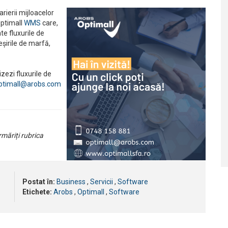
rierii mijloacelor
Optimall
WMS
care,
e fluxurile de
eșirile de marfă,
zezi fluxurile de
ptimall@arobs.com
rmăriți rubrica
Postat în:
Business
,
Servicii
,
Software
Etichete:
Arobs
,
Optimall
,
Software