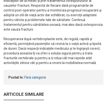
indicațiilor de la medic și prin tratamentul corespunzător al
cauzelor fracturii. Respectă de fiecare dată programările de
control post-operator pentru a monitoriza progresul recuperării și
adoptă un stil de viață activ dar echilibrat, cu exerciții adaptate
pentru vârsta și problemele tale de sănătate. Continuă
tratamentul pentru sănătatea osoasă, mai ales dacă osteoporoza
este cauza fracturii.
Recuperarea după vertebroplastie este, de regulă, rapidă și
eficientă, permițând pacienților să revină la o viață activă și lipsită
de dureri. Dacă respecți indicațiile medicului și te îngrijești corect,
procedura aceasta îți va oferi o soluție sigură pentru a trata
fracturile vertebrale și pentru a-ți relua cât mai repede atât
activitățile zilnice cât și pentru a reveni la mobilitatea normală.
Postat în:
Fără categorie
ARTICOLE SIMILARE