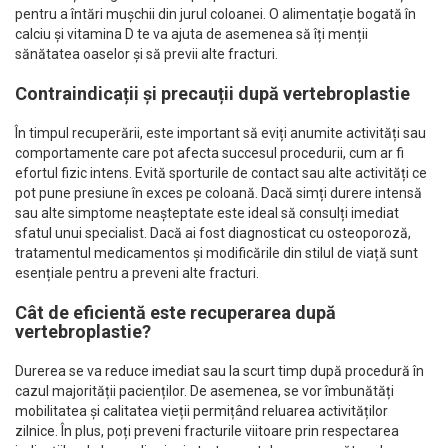
pentru a întări mușchii din jurul coloanei. O alimentație bogată în
calciu și vitamina D te va ajuta de asemenea să îți menții
sănătatea oaselor și să previi alte fracturi.
Contraindicații și precauții după vertebroplastie
În timpul recuperării, este important să eviți anumite activități sau
comportamente care pot afecta succesul procedurii, cum ar fi
efortul fizic intens. Evită sporturile de contact sau alte activități ce
pot pune presiune în exces pe coloană. Dacă simți durere intensă
sau alte simptome neașteptate este ideal să consulți imediat
sfatul unui specialist. Dacă ai fost diagnosticat cu osteoporoză,
tratamentul medicamentos și modificările din stilul de viață sunt
esențiale pentru a preveni alte fracturi.
Cât de eficientă este recuperarea după
vertebroplastie?
Durerea se va reduce imediat sau la scurt timp după procedură în
cazul majorității pacienților. De asemenea, se vor îmbunătăți
mobilitatea și calitatea vieții permițând reluarea activităților
zilnice. În plus, poți preveni fracturile viitoare prin respectarea