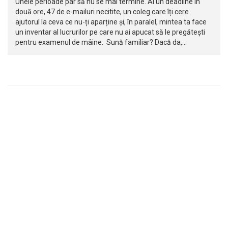
Unele perioade par să nu se mai termine. Ai un deadline în
două ore, 47 de e-mailuri necitite, un coleg care îți cere
ajutorul la ceva ce nu-ți aparține și, în paralel, mintea ta face
un inventar al lucrurilor pe care nu ai apucat să le pregătești
pentru examenul de mâine. Sună familiar? Dacă da,…