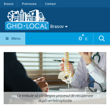
Brasov
Promovare
Contact
Brasov
°
0
Menu
C