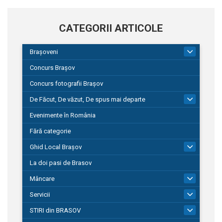
CATEGORII ARTICOLE
Brașoveni
9
Concurs Brașov
Concurs fotografii Brașov
De Făcut, De văzut, De spus mai departe
149
Evenimente în România
Fără categorie
Ghid Local Brașov
8
La doi pasi de Brasov
Mâncare
1
Servicii
690
STIRI din BRASOV
195