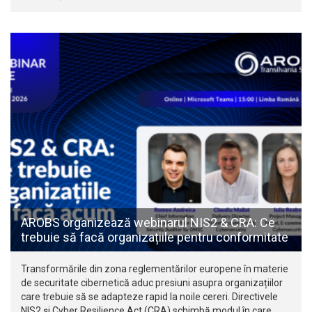
AROBS organizează webinarul NIS2 & CRA: Ce
trebuie să facă organizațiile pentru conformitate
Transformările din zona reglementărilor europene în materie
de securitate cibernetică aduc presiuni asupra organizațiilor
care trebuie să se adapteze rapid la noile cereri. Directivele
NIS2 și Cyber Resilience Act (CRA) schimbă modul în care