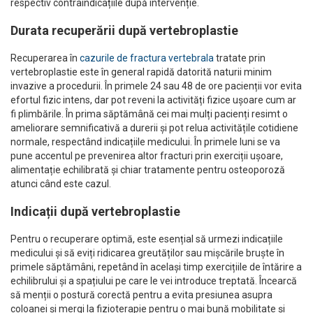
respectiv contraindicațiile după intervenție.
Durata recuperării după vertebroplastie
Recuperarea în
cazurile de fractura vertebrala
tratate prin
vertebroplastie este în general rapidă datorită naturii minim
invazive a procedurii. În primele 24 sau 48 de ore pacienții vor evita
efortul fizic intens, dar pot reveni la activități fizice ușoare cum ar
fi plimbările. În prima săptămână cei mai mulți pacienți resimt o
ameliorare semnificativă a durerii și pot relua activitățile cotidiene
normale, respectând indicațiile medicului. În primele luni se va
pune accentul pe prevenirea altor fracturi prin exerciții ușoare,
alimentație echilibrată și chiar tratamente pentru osteoporoză
atunci când este cazul.
Indicații după vertebroplastie
Pentru o recuperare optimă, este esențial să urmezi indicațiile
medicului și să eviți ridicarea greutăților sau mișcările bruște în
primele săptămâni, repetând în același timp exercițiile de întărire a
echilibrului și a spațiului pe care le vei introduce treptată. Încearcă
să menții o postură corectă pentru a evita presiunea asupra
coloanei și mergi la fizioterapie pentru o mai bună mobilitate și