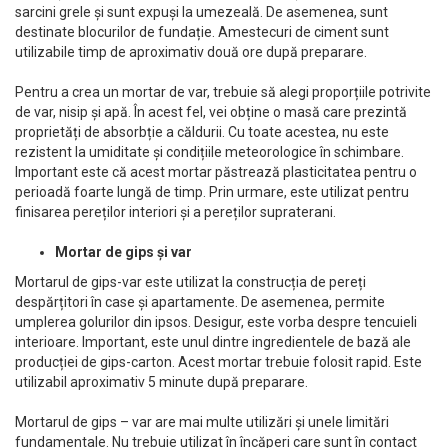
sarcini grele și sunt expuși la umezeală. De asemenea, sunt
destinate blocurilor de fundație. Amestecuri de ciment sunt
utilizabile timp de aproximativ două ore după preparare.
Pentru a crea un mortar de var, trebuie să alegi proporțiile potrivite
de var, nisip și apă. În acest fel, vei obține o masă care prezintă
proprietăți de absorbție a căldurii. Cu toate acestea, nu este
rezistent la umiditate și condițiile meteorologice în schimbare.
Important este că acest mortar păstrează plasticitatea pentru o
perioadă foarte lungă de timp. Prin urmare, este utilizat pentru
finisarea pereților interiori și a pereților supraterani.
Mortar de gips și var
Mortarul de gips-var este utilizat la construcția de pereți
despărțitori în case și apartamente. De asemenea, permite
umplerea golurilor din ipsos. Desigur, este vorba despre tencuieli
interioare. Important, este unul dintre ingredientele de bază ale
producției de gips-carton. Acest mortar trebuie folosit rapid. Este
utilizabil aproximativ 5 minute după preparare.
Mortarul de gips – var are mai multe utilizări și unele limitări
fundamentale. Nu trebuie utilizat în încăperi care sunt în contact