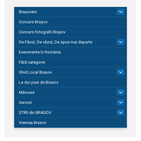
Brașoveni
9
Concurs Brașov
Concurs fotografii Brașov
De Făcut, De văzut, De spus mai departe
149
Evenimente în România
Fără categorie
Ghid Local Brașov
8
La doi pasi de Brasov
Mâncare
1
Servicii
690
STIRI din BRASOV
194
Vremea Brasov