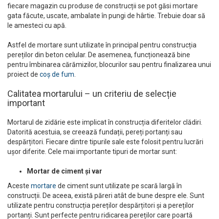
fiecare magazin cu produse de construcții se pot găsi mortare
gata făcute, uscate, ambalate în pungi de hârtie. Trebuie doar să
le amesteci cu apă.
Astfel de mortare sunt utilizate în principal pentru construcția
pereților din beton celular. De asemenea, funcționează bine
pentru îmbinarea cărămizilor, blocurilor sau pentru finalizarea unui
proiect de
coș de fum
.
Calitatea mortarului – un criteriu de selecție
important
Mortarul de zidărie este implicat în construcția diferitelor clădiri.
Datorită acestuia, se creează fundații, pereți portanți sau
despărțitori. Fiecare dintre tipurile sale este folosit pentru lucrări
ușor diferite. Cele mai importante tipuri de mortar sunt:
Mortar de ciment și var
Aceste
mortare
de ciment sunt utilizate pe scară largă în
construcții. De aceea, există păreri atât de bune despre ele. Sunt
utilizate pentru construcția pereților despărțitori și a pereților
portanți. Sunt perfecte pentru ridicarea pereților care poartă