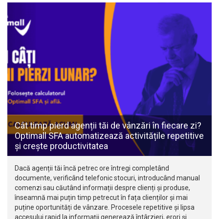
Cât timp pierd agenții tăi de vânzări în fiecare zi?
Optimall SFA automatizează activitățile repetitive
și crește productivitatea
Dacă agenții tăi încă petrec ore întregi completând
documente, verificând telefonic stocuri, introducând manual
comenzi sau căutând informații despre clienți și produse,
înseamnă mai puțin timp petrecut în fața clienților și mai
puține oportunități de vânzare. Procesele repetitive și lipsa
accesului rapid la informații generează întârzieri, erori și