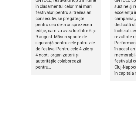
UNTOLD, festivalul top 3 în lume
UNTOLD con
în clasamentul celor mai mari
susține și
festivaluri pentru al treilea an
excelența î
consecutiv, se pregătește
campania „
pentru cea de-a unsprezecea
dedicată st
ediție, care va avea loc între 6 și
încheiat se
9 august. Măsuri sporite de
rezultate r
siguranță pentru cele patru zile
Performanța
de festival Pentru cele 4 zile și
în acest an
4 nopți, organizatorii și
memorabil
autoritățile colaborează
festivalul 
pentru…
Cluj-Napoca
în capitala