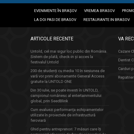
EVENIMENTE ÎN BRAȘOV
VREMEA BRASOV
PROMO
LA DOI PASI DE BRASOV
RESTAURANTE IN BRASOV
ARTICOLE RECENTE
VA RE
Untold, cel mai sigur loc public din România.
Cazare Cl
Sistem de plată, check-in și acces la
Dentist C
festivalul Untold
Carduri p
200 de studenți cu media 10 în sesiunea de
vară vor primi abonamente General Access
Repatrie
gratuite la UNTOLD ONE
Din 30 iulie, se poate investi în UNTOLD,
campionul românesc al entertainmentului
global, prin SeedBlink
Cum evaluezi performanța echipamentelor
utilizate în proiectele de infrastructură
feroviară
Ghid pentru antreprenori: 7 măsuri care îți