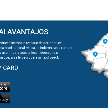
AI AVANTAJOS
reduceri instant in reteaua de parteneri ce
e la nivel national, vin ca un indemn catre romani
a avem toate aceste locuri deosebite si
istice, si sa le descopere in mod direct.
Y CARD