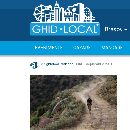
Brasov
EVENIMENTE
CAZARE
MANCARE
de
ghidlocalredactie
|
luni, 2 septembrie 2024