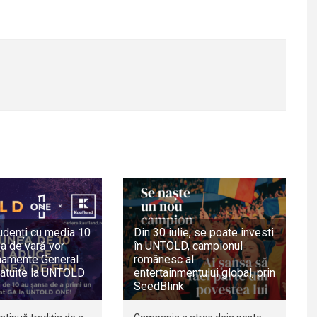
udenți cu media 10
Din 30 iulie, se poate investi
a de vară vor
în UNTOLD, campionul
namente General
românesc al
atuite la UNTOLD
entertainmentului global, prin
SeedBlink