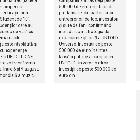
tinuă tradiția de a
Campania a atras deja peste
 recompensa
500.000 de euro în etapa de
n educație prin
pre-lansare, din partea unor
Student de 10”,
antreprenori de top, investitori
udenților care au
și sute de fani, confirmând
siunea de vară cu
încrederea în strategia de
emarcabile.
expansiune globală a UNTOLD
 este răsplătită și
Universe. Investiții de peste
 cu experiențe
500.000 de euro înaintea
e la UNTOLD ONE,
lansării publice a campaniei
care va transforma
UNTOLD Universe a atras
, între 6 și 9 august,
investiții de peste 500.000 de
 mondială a muzicii.…
euro din…