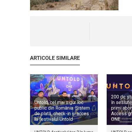
ARTICOLE SIMILARE
200 de st
Untold, cel mai sigur loc
în sesiune
public din România. Sistem
primi abo
de plată, check-in și acces
Access gr
la festivalul Untold
ONE