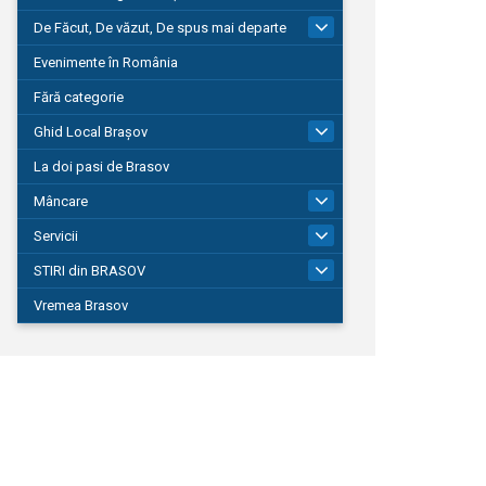
De Făcut, De văzut, De spus mai departe
149
Evenimente în România
Fără categorie
Ghid Local Brașov
8
La doi pasi de Brasov
Mâncare
1
Servicii
690
STIRI din BRASOV
194
Vremea Brasov