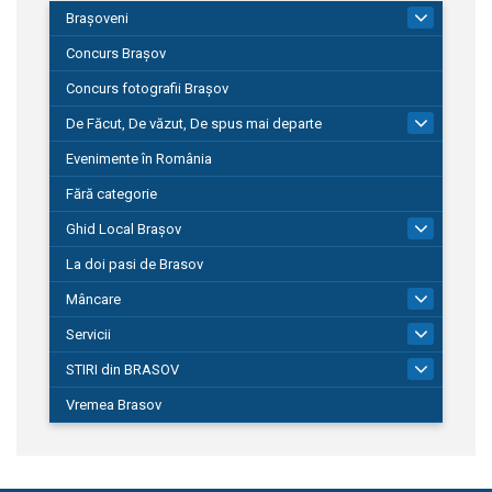
Brașoveni
9
Concurs Brașov
Concurs fotografii Brașov
De Făcut, De văzut, De spus mai departe
149
Evenimente în România
Fără categorie
Ghid Local Brașov
8
La doi pasi de Brasov
Mâncare
1
Servicii
690
STIRI din BRASOV
195
Vremea Brasov