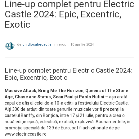
Line-up complet pentru Electric
Castle 2024: Epic, Excentric,
Exotic
de
ghidlocalredactie
|
miercuri, 10 aprilie 2024
Line-up complet pentru Electric Castle 2024:
Epic, Excentric, Exotic
Massive Attack
,
Bring Me The Horizon
,
Queens of The Stone
Age, Chase and Status, Sean Paul și Paolo Nutini –
așa arată
capul de afiș al celei de-a 10-a ediții a festivalului Electric Castle.
Alți 300 de artiști din toate genurile muzicale vor fi prezenți la
castelul Banffy, din Bonțida, între 17 și 21 iulie, pentru a crea o
nouă ediție epică, eclectică, exotică, explozivă. Abonamentele, în
promoție specială de 139 de Euro, pot fi achiziționate de pe
www.electriccastle.ro