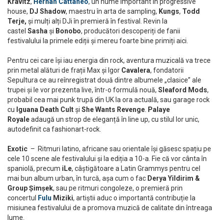
Kravitz
,
Hernan Cattaneo
, un nume important în progressive
house,
DJ Shadow
, maestru în arta de sampling,
Kungs
,
Todd
Terje,
și mulți alți DJi în premieră în festival. Revin la
castel
Sasha
și
Bonobo
, producători descoperiți de fanii
festivalului la primele ediții și mereu foarte bine primiți aici.
Pentru cei care își iau energia din rock, aventura muzicală va trece
prin metal alături de frații Max și Igor
Cavalera
, fondatorii
Sepultura ce au reînregistrat două dintre albumele „clasice” ale
trupei și le vor prezenta live, într-o formulă nouă,
Sleaford Mods
,
probabil cea mai punk trupă din UK la ora actuală, sau garage rock
cu
Iguana Death Cult
și
She Wants Revenge
.
Palaye
Royale
adaugă un strop de eleganță în line up, cu stilul lor unic,
autodefinit ca fashionart-rock.
Exotic
– Ritmuri latino, africane sau orientale își găsesc spațiu pe
cele 10 scene ale festivalului și la ediția a 10-a. Fie că vor cânta în
spaniolă, precum
iLe
, câștigătoare a Latin Grammys pentru cel
mai bun album urban, în turcă, așa cum o fac
Derya Yildirim &
Group Șimșek
, sau pe ritmuri congoleze, o premieră prin
concertul
Fulu
Miziki
, artiștii aduc o importantă contribuție la
misiunea festivalului de a promova muzică de calitate din întreaga
lume.