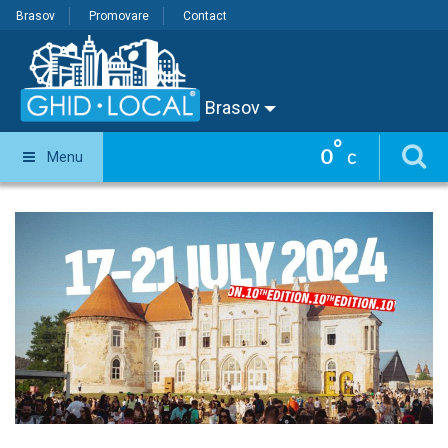
Brasov
Promovare
Contact
Brasov
°
0
Menu
C