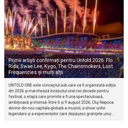
Primii artiști confirmați pentru Untold 2026: Flo
Rida, Swae Lee, Kygo, The Chainsmokers, Lost
Frequencies și mulți alții
UNTOLD ONE este conceptul sub care va fi organizată ediția
din 2026 și marchează începutul unei noi decade pentru
festival, o etapă care promite a fi una spectaculoasă,
ambițioasă și intensă. Între 6 și 9 august 2026, Cluj-Napoca
devine din nou capitala globală a muzicii, a show-urilor
legendare și a experiențelor care depășesc granițele unui…