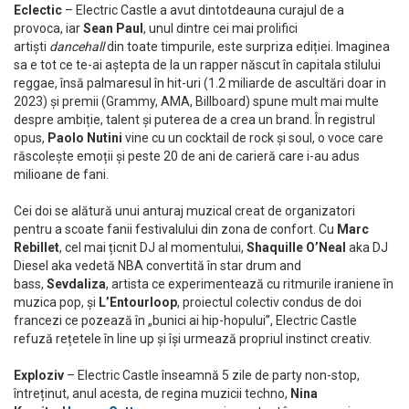
Eclectic
– Electric Castle a avut dintotdeauna curajul de a
provoca, iar
Sean Paul
, unul dintre cei mai prolifici
artiști
dancehall
din toate timpurile, este surpriza ediției. Imaginea
sa e tot ce te-ai aștepta de la un rapper născut în capitala stilului
reggae, însă palmaresul în hit-uri (1.2 miliarde de ascultări doar in
2023) și premii (Grammy, AMA, Billboard) spune mult mai multe
despre ambiție, talent și puterea de a crea un brand. În registrul
opus,
Paolo Nutini
vine cu un cocktail de rock și soul, o voce care
răscolește emoții și peste 20 de ani de carieră care i-au adus
milioane de fani.
Cei doi se alătură unui anturaj muzical creat de organizatori
pentru a scoate fanii festivalului din zona de confort. Cu
Marc
Rebillet
, cel mai țicnit DJ al momentului,
Shaquille O’Neal
aka DJ
Diesel aka vedetă NBA convertită în star drum and
bass,
Sevdaliza
, artista ce experimentează cu ritmurile iraniene în
muzica pop, și
L’Entourloop
, proiectul colectiv condus de doi
francezi ce pozează în „bunici ai hip-hopului”, Electric Castle
refuză rețetele în line up și își urmează propriul instinct creativ.
Exploziv
– Electric Castle înseamnă 5 zile de party non-stop,
întreținut, anul acesta, de regina muzicii techno,
Nina