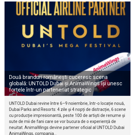
Două branduri românești cuceresc scena
globală: UNTOLD Dubai și AnimaWings își unesc
forțele într-un parteneriat strategic
UNTOLD Dubai revine între 6–9 noiembrie, într-o locație nouă,
Dubai Parks and Resorts: 4 zile și 4 nopți de distracție, 6 scene
cu producție impresionantă, peste 100 de artiști de renume și
sute de mii de fani care se vor bucura de o experiență de
neuitat. AnimaWings devine partener oficial al UNTOLD Dubai
AnimaWings, compania…