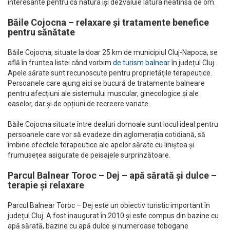
interesante pentru că natura își dezvăluie latura neatinsă de om.
Băile Cojocna – relaxare și tratamente benefice
pentru sănătate
Băile Cojocna, situate la doar 25 km de municipiul Cluj-Napoca, se
află în fruntea listei când vorbim
de turism balnear
în județul Cluj.
Apele sărate sunt recunoscute pentru proprietățile terapeutice.
Persoanele care ajung aici se bucură de tratamente balneare
pentru afecțiuni ale sistemului muscular, ginecologice și ale
oaselor, dar și de opțiuni de recreere variate.
Băile Cojocna situate între dealuri domoale sunt locul ideal pentru
persoanele care vor să evadeze din aglomerația cotidiană, să
îmbine efectele terapeutice ale apelor sărate cu liniștea și
frumusețea asigurate de peisajele surprinzătoare.
Parcul Balnear Toroc – Dej – apă sărată și dulce –
terapie și relaxare
Parcul Balnear Toroc – Dej este un obiectiv turistic important în
județul Cluj. A fost inaugurat în 2010 și este compus din bazine cu
apă sărată, bazine cu apă dulce și numeroase tobogane