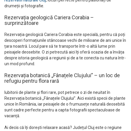
drumeții și fotografie.
Rezervația geologică Cariera Corabia –
surprinzătoare
Rezervația geologică Cariera Corabia este specială, pentru că poți
descoperi formațiunile stâncoase vechi de milioane de ani unice în
țara noastră. Locul pare să te transporte într-o altă lume prin
peisajele deosebite. O zi petrecută aici îți oferă ocazia de a învăța
despre istoria geologică a regiunii și de a te conecta cu natura într-
un mod profund.
Rezervația botanică „Fânațele Clujului” – un loc de
refugiu pentru flora rară
Iubitorii de plante și flori rare, pot petrece o zi de neuitat în
Rezervația botanică „Fânațele Clujului”. Aici există specii de plante
unice în România, iar peisajele de o frumusețe naturală deosebită
sunt cadre perfecte pentru a capta fotografii spectaculoase de
vacanță.
Ai decis că îți dorești relaxare acasă? Județul Cluj este o regiune