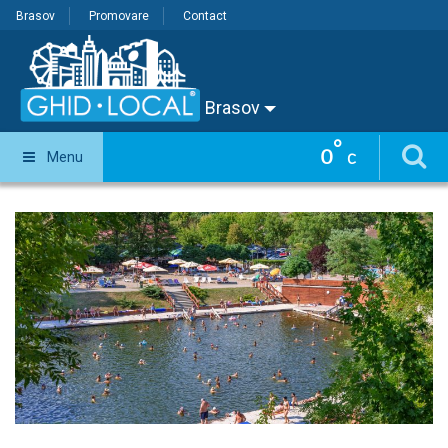
Brasov
Promovare
Contact
Brasov
°
0
Menu
C