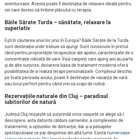
aventuroase. Acesta poate fi destinația de relaxare ideală pentru
cei care doresc să îmbine plăcutul cu terapia.
Băile Sărate Turda – sănătate, relaxare la
superlativ
Ești în căutarea unui loc unic în Europa? Băile Sărate de la Turda
sunt destinația unde trebuie să ajungi. Sunt cunoscute în primul
rând pentru proprietățile terapeutice ale apelor, caracterizate de o
concentrație ridicată de sare. Însă oaspeții care ajung aici au parte
și de alte surprize, deoarece baza de tratament modernă oferă
posibilitatea de a realiza terapii personalizate. Complexul deschis
pe toată perioada anului, poate fi destinație de vacanță de vară
sau locul perfect pentru când vrei să scapi de rutină.
Rezervațiile naturale din Cluj – paradisul
iubitorilor de natură
Județul Cluj reușește să surprindă orice oaspete ce alege să-l
descopere, asta datorită căldurii oamenilor, a complexelor de
tratamente, a opțiunilor de distracție, dar și a peisajelor
spectaculoase ce par desprinse din altă lume. Există
numeroase
rezervatii naturale Cluj
, locuri perfecte pentru pasionați de