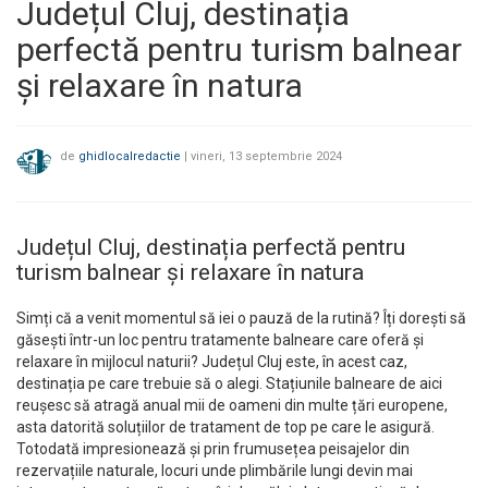
Județul Cluj, destinația
perfectă pentru turism balnear
și relaxare în natura
de
ghidlocalredactie
|
vineri, 13 septembrie 2024
Județul Cluj, destinația perfectă pentru
turism balnear și relaxare în natura
Simți că a venit momentul să iei o pauză de la rutină? Îți dorești să
găsești într-un loc pentru tratamente balneare care oferă și
relaxare în mijlocul naturii? Județul Cluj este, în acest caz,
destinația pe care trebuie să o alegi. Stațiunile balneare de aici
reușesc să atragă anual mii de oameni din multe țări europene,
asta datorită soluțiilor de tratament de top pe care le asigură.
Totodată impresionează și prin frumusețea peisajelor din
rezervațiile naturale, locuri unde plimbările lungi devin mai