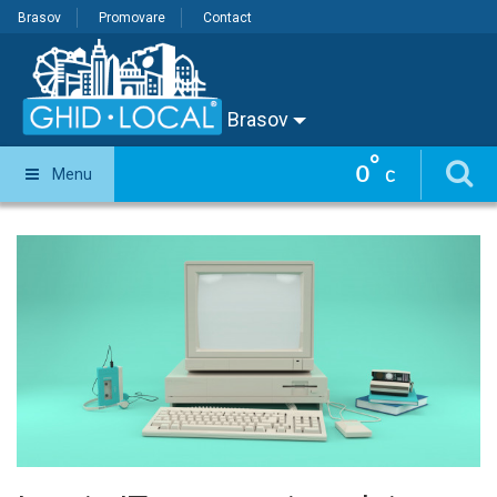
Brasov
Promovare
Contact
Brasov
°
0
Menu
C