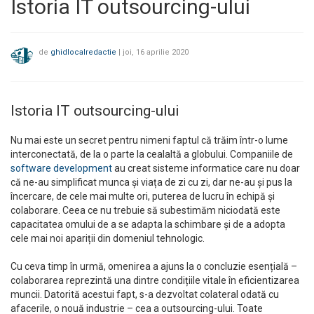
Istoria IT outsourcing-ului
de
ghidlocalredactie
|
joi, 16 aprilie 2020
Istoria IT outsourcing-ului
Nu mai este un secret pentru nimeni faptul că trăim într-o lume
interconectată, de la o parte la cealaltă a globului. Companiile de
software development
au creat sisteme informatice care nu doar
că ne-au simplificat munca și viața de zi cu zi, dar ne-au și pus la
încercare, de cele mai multe ori, puterea de lucru în echipă și
colaborare. Ceea ce nu trebuie să subestimăm niciodată este
capacitatea omului de a se adapta la schimbare și de a adopta
cele mai noi apariții din domeniul tehnologic.
Cu ceva timp în urmă, omenirea a ajuns la o concluzie esențială –
colaborarea reprezintă una dintre condițiile vitale în eficientizarea
muncii. Datorită acestui fapt, s-a dezvoltat colateral odată cu
afacerile, o nouă industrie – cea a outsourcing-ului. Toate