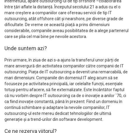
internetului, apare outsourcing-ul de tip offshore –colaborarea
între țări aflate la distanță. Începutul secolului 21 a adus cu el o
mare creștere a companiilor care ofereau servicii de tip IT
outsourcing, atât offshore cât și nearshore, pe diverse grade de
dificultate. De vreme ce această piață a prins dimensiuni
considerabile, companiile aveau posibilitatea de a alege partenerul
care se plia cel mai bine pe nevoile acestora.
Unde suntem azi?
Prin urmare, în ziua de azi s-a ajuns la transferul unor părți de
mare anvergură din activitatea companiilor către companii de IT
outsourcing. Piața de IT outsourcing a devenit una remarcabilă, de
mari dimensiuni. Companiile din domeniul IT aleg acum să se
focuseze pe activitatea principală, iar celelalte funcții, esențiale
totuși pentru afacere, să fie externalizate. Este încântător faptul
că nu vorbim despre IT outsourcing ca de o inovație a anilor `70, ci
ca fiind inovație constantă, până în prezent. Fiind un domeniu în
continuă schimbare și adaptare la nevoile companiilor, IT
outsourcing-ul este mereu dedicat tehnologiilor de ultimă
generație și a trend-urilor din software development.
Ce ne rezerva viitorul?