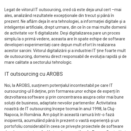
Legat de viitorul IT outsourcing, cred că este deja unul cert –mai
ales, analizând rezultatele excepționale din trecut și până în
prezent. Ne aflăm deja în era tehnologiei, a informației digitale și a
inteligenței artificiale, drept urmare, din ce în ce mai multe domenii
de activitate vor fi digitalizate. Deși digitalizarea pare un proces
simplu la o primă vedere, aceasta are în spate echipe de software
developeri experimentați care depun mult efort în realizarea
acestor sarcini. Viitorul digitalizării și a industriei IT ține foarte mult
de outsourcing, domeniu direct responsabil de evoluția rapidă și de
mare calitate a sectorului tehnologic.
IT outsourcing cu AROBS
Noi, la AROBS, susținem potențialul incontestabil pe care IT
oursourcing-ul îl deține, prin formarea unor echipe de experți în
dezvoltarea software și prin concentrarea asupra celor mai bune
soluții de business, adaptate nevoilor partenerilor. Activitatea
noastră de IT outsourcing începe tocmai în anul 1998, la Cluj-
Napoca, în România. Am pășit în această ramură într-o fază
incipientă, acumulând până în prezent o vastă experiență și un
portofoliu considerabil în ceea ce privește proiectele de software