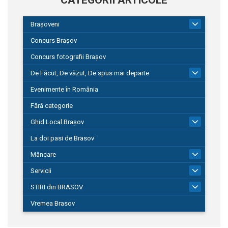
Brașoveni
9
Concurs Brașov
Concurs fotografii Brașov
De Făcut, De văzut, De spus mai departe
149
Evenimente în România
Fără categorie
Ghid Local Brașov
8
La doi pasi de Brasov
Mâncare
1
Servicii
690
STIRI din BRASOV
194
Vremea Brasov