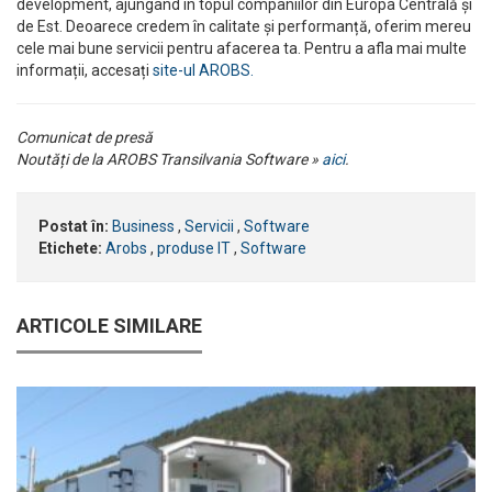
development, ajungând în topul companiilor din Europa Centrală și
de Est. Deoarece credem în calitate și performanță, oferim mereu
cele mai bune servicii pentru afacerea ta. Pentru a afla mai multe
informații, accesați
site-ul AROBS.
Comunicat de presă
Noutăți de la AROBS Transilvania Software »
aici
.
Postat în:
Business
,
Servicii
,
Software
Etichete:
Arobs
,
produse IT
,
Software
ARTICOLE SIMILARE