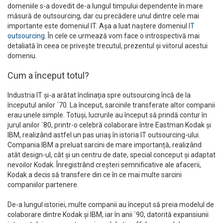
domeniile s-a dovedit de-a lungul timpului dependente în mare
măsură de outsourcing, dar cu precădere unul dintre cele mai
importante este domeniul IT. Așa a luat naștere domeniul
IT
outsourcing
. În cele ce urmează vom face o introspectivă mai
detaliată în ceea ce privește trecutul, prezentul și viitorul acestui
domeniu.
Cum a început totul?
Industria IT și-a arătat înclinația spre outsourcing încă de la
începutul anilor `70. La început, sarcinile transferate altor companii
erau unele simple. Totuși, lucrurile au început să prindă contur în
jurul anilor `80, printr-o celebră colaborare între Eastman Kodak și
IBM, realizând astfel un pas uriaș în istoria IT outsourcing-ului.
Compania IBM a preluat sarcini de mare importanță, realizând
atât design-ul, cât și un centru de date, special conceput și adaptat
nevoilor Kodak. Înregistrând creșteri semnificative ale afacerii,
Kodak a decis să transfere din ce în ce mai multe sarcini
companiilor partenere.
De-a lungul istoriei, multe companii au început să preia modelul de
colaborare dintre Kodak și IBM, iar în anii `90, datorită expansiunii