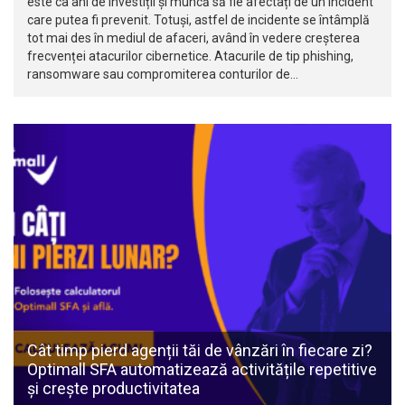
este ca ani de investiții și muncă să fie afectați de un incident
care putea fi prevenit. Totuși, astfel de incidente se întâmplă
tot mai des în mediul de afaceri, având în vedere creșterea
frecvenței atacurilor cibernetice. Atacurile de tip phishing,
ransomware sau compromiterea conturilor de…
Cât timp pierd agenții tăi de vânzări în fiecare zi?
Optimall SFA automatizează activitățile repetitive
și crește productivitatea