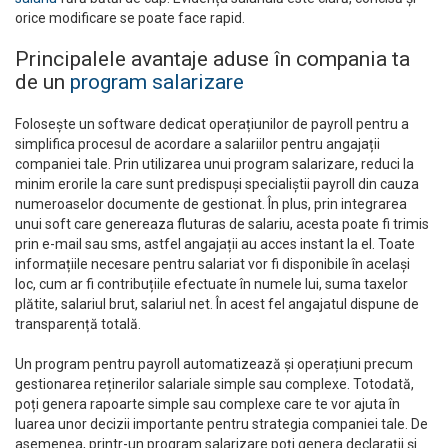
orice modificare se poate face rapid.
Principalele avantaje aduse în compania ta
de un
program salarizare
Folosește un software dedicat operațiunilor de payroll pentru a
simplifica procesul de acordare a salariilor pentru angajații
companiei tale. Prin utilizarea unui program salarizare, reduci la
minim erorile la care sunt predispuși specialiștii payroll din cauza
numeroaselor documente de gestionat. În plus, prin integrarea
unui soft care genereaza fluturas de salariu, acesta poate fi trimis
prin e-mail sau sms, astfel angajații au acces instant la el. Toate
informațiile necesare pentru salariat vor fi disponibile în același
loc, cum ar fi contribuțiile efectuate în numele lui, suma taxelor
plătite, salariul brut, salariul net. În acest fel angajatul dispune de
transparență totală.
Un program pentru payroll automatizează și operațiuni precum
gestionarea reținerilor salariale simple sau complexe. Totodată,
poți genera rapoarte simple sau complexe care te vor ajuta în
luarea unor decizii importante pentru strategia companiei tale. De
asemenea, printr-un program salarizare poți genera declarații și