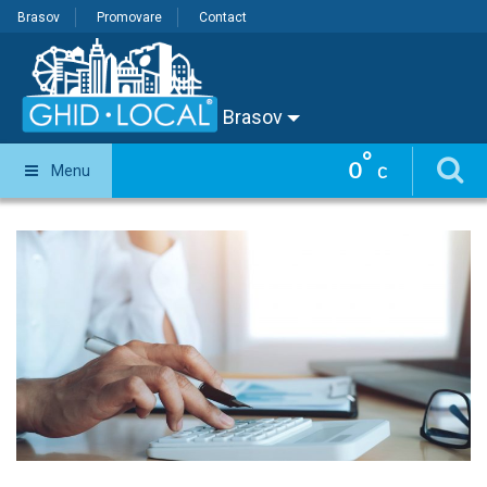
Brasov
Promovare
Contact
Brasov
°
0
Menu
C