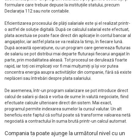
formulare care trebuie depuse la instituțiile statului, precum
Declarația 112 sau note contabile.
Eficientizarea procesului de plăți salariale este și el realizat printr-
o astfel de soluție digitală. După ce calculul salarial este efectuat,
plata acestuia se poate face direct din aplicație în contul bancar al
angajaților, iar astfel plata se va realiza la timp, în fiecare lună.
După această operațiune, cu un program care genereaza fluturas
de salariu se pot distribui mai departe fluturașii fiecarui angajat în
parte, prin modalitatea aleasă. Tot procesul se derulează foarte
rapid, iar toți cei implicați vor fi mai mulțumiți și își vor putea
concentra energia asupra activităților din companie, fără să existe
neplăceri sau întrebări despre plata salariului.
De asemenea, într-un program salarizare se pot introduce direct
calcul de salarii și dacă e vorba de sume în valută negociate, fiind
efectuate calcule ulterioare direct din sistem. Mai exact,
programul permite indexarea sumelor la cursul valutar. Un alt
beneficiu este faptul că softul poate să transforme valoarea netă
negociată a contractului în suma brută printr-un calcul automat.
Compania ta poate ajunge la următorul nivel cu un