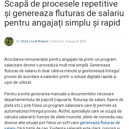
Scapă de procesele repetitive
și genereaza fluturas de salariu
pentru angajați simplu și rapid
de
Ghid Local Brașov
|
miercuri, 4 august 2021
Acordarea remunerației pentru angajații tăi printr-un program
salarizare devine o procedură mult mai simplă. Genereaza
fluturas de salariu în doar câteva minute și gestionează întregul
proces de acordare a salariilor printr-o soluție digitală rapidă și
ușor de utilizat.
Pentru a evita generarea manuală a documentelor necesare
departamentului de payroll (rapoarte, fluturași de salarii, fișiere de
plată etc.), poți folosi un program salarizare care îți permite să
automatizezi întregul proces. Astfel, specialiștii care se ocupă de
calculul salarial în funcție de zilele muncite, zilele de concediu sau
diverse alte situații pot folosi un soft care
genereaza fluturas de
salariu
fără bătăi de cap. Evidența salarială este clară, concisă și