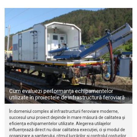
Cum evaluezi performanța echipamentelor
utilizate în proiectele de infrastructură feroviară
În domeniul complex al infrastructurii feroviare moderne,
succesul unui proiect depinde în mare măsură de calitatea și
eficiența echipamentelor utilizate. Alegerea utilajelor
influențează direct nu doar calitatea execuției, ci și modul de
organizare a șantierului, ritmul lucrărilor și controlul costurilor