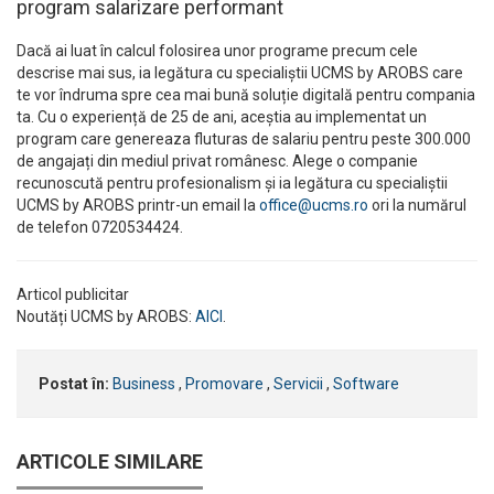
program salarizare performant
Dacă ai luat în calcul folosirea unor programe precum cele
descrise mai sus, ia legătura cu specialiștii UCMS by AROBS care
te vor îndruma spre cea mai bună soluție digitală pentru compania
ta. Cu o experiență de 25 de ani, aceștia au implementat un
program care genereaza fluturas de salariu pentru peste 300.000
de angajați din mediul privat românesc. Alege o companie
recunoscută pentru profesionalism și ia legătura cu specialiștii
UCMS by AROBS printr-un email la
office@ucms.ro
ori la numărul
de telefon 0720534424.
Articol publicitar
Noutăți UCMS by AROBS:
AICI
.
Postat în:
Business
,
Promovare
,
Servicii
,
Software
ARTICOLE SIMILARE