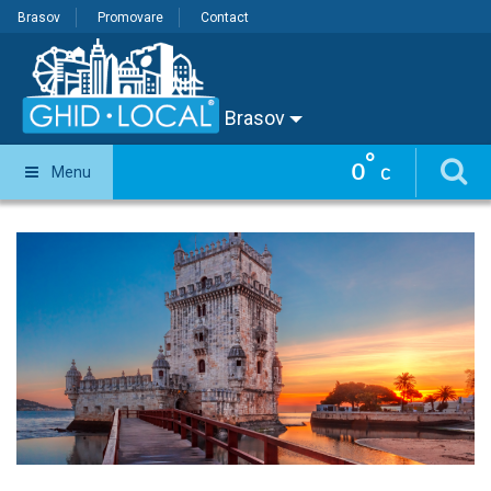
Brasov
Promovare
Contact
Brasov
°
0
Menu
C