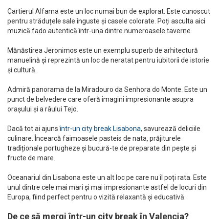
Cartierul Alfama este un loc numai bun de explorat. Este cunoscut
pentru străduțele sale înguste și casele colorate. Poți asculta aici
muzică fado autentică într-una dintre numeroasele taverne.
Mănăstirea Jeronimos este un exemplu superb de arhitectură
manuelină și reprezintă un loc de neratat pentru iubitorii de istorie
și cultură.
Admiră panorama de la Miradouro da Senhora do Monte. Este un
punct de belvedere care oferă imagini impresionante asupra
orașului și a râului Tejo.
Dacă tot ai ajuns
într-un city break Lisabona
, savurează deliciile
culinare. Încearcă faimoasele pasteis de nata, prăjiturele
tradiționale portugheze și bucură-te de preparate din pește și
fructe de mare.
Oceanariul din Lisabona este un alt loc pe care nu îl poți rata. Este
unul dintre cele mai mari și mai impresionante astfel de locuri din
Europa, fiind perfect pentru o vizită relaxantă și educativă.
De ce să mergi într-un city break în Valencia?