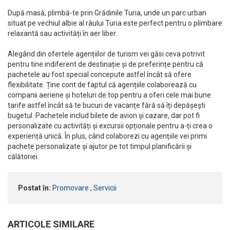
După masă, plimbă-te prin Grădinile Turia, unde un parc urban
situat pe vechiul albie al râului Turia este perfect pentru o plimbare
relaxantă sau activități în aer liber.
Alegând din ofertele agențiilor de turism vei găsi ceva potrivit
pentru tine indiferent de destinație și de preferințe pentru că
pachetele au fost special concepute astfel încât să ofere
flexibilitate. Ține cont de faptul că agențiile colaborează cu
companii aeriene și hoteluri de top pentru a oferi cele mai bune
tarife astfel încât să te bucuri de vacanțe fără să îți depășești
bugetul. Pachetele includ bilete de avion și cazare, dar pot fi
personalizate cu activități și excursii opționale pentru a-ți crea o
experiență unică. În plus, când colaborezi cu agențiile vei primi
pachete personalizate și ajutor pe tot timpul planificării și
călătoriei.
Postat în:
Promovare
,
Servicii
ARTICOLE SIMILARE