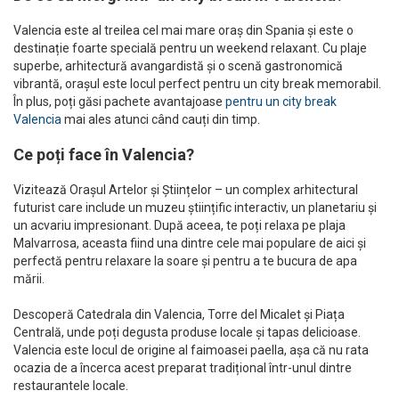
Valencia este al treilea cel mai mare oraș din Spania și este o
destinație foarte specială pentru un weekend relaxant. Cu plaje
superbe, arhitectură avangardistă și o scenă gastronomică
vibrantă, orașul este locul perfect pentru un city break memorabil.
În plus, poți găsi pachete avantajoase
pentru un city break
Valencia
mai ales atunci când cauți din timp.
Ce poți face în Valencia?
Vizitează Orașul Artelor și Științelor – un complex arhitectural
futurist care include un muzeu științific interactiv, un planetariu și
un acvariu impresionant. După aceea, te poți relaxa pe plaja
Malvarrosa, aceasta fiind una dintre cele mai populare de aici și
perfectă pentru relaxare la soare și pentru a te bucura de apa
mării.
Descoperă Catedrala din Valencia, Torre del Micalet și Piața
Centrală, unde poți degusta produse locale și tapas delicioase.
Valencia este locul de origine al faimoasei paella, așa că nu rata
ocazia de a încerca acest preparat tradițional într-unul dintre
restaurantele locale.