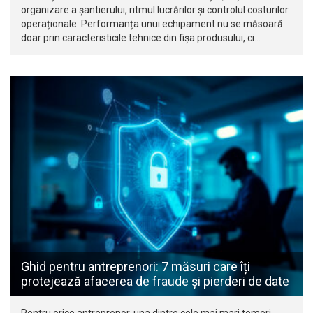
organizare a șantierului, ritmul lucrărilor și controlul costurilor
operaționale. Performanța unui echipament nu se măsoară
doar prin caracteristicile tehnice din fișa produsului, ci…
Ghid pentru antreprenori: 7 măsuri care îți
protejează afacerea de fraude și pierderi de date
Pentru orice antreprenor, una dintre cele mai mari temeri