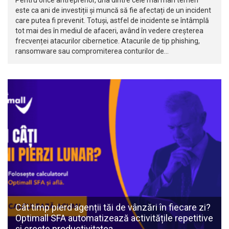
este ca ani de investiții și muncă să fie afectați de un incident
care putea fi prevenit. Totuși, astfel de incidente se întâmplă
tot mai des în mediul de afaceri, având în vedere creșterea
frecvenței atacurilor cibernetice. Atacurile de tip phishing,
ransomware sau compromiterea conturilor de…
Cât timp pierd agenții tăi de vânzări în fiecare zi?
Optimall SFA automatizează activitățile repetitive
și crește productivitatea