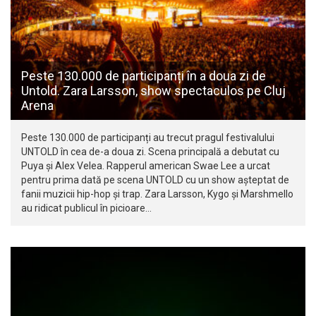
Peste 130.000 de participanți în a doua zi de
Untold. Zara Larsson, show spectaculos pe Cluj
Arena
Peste 130.000 de participanți au trecut pragul festivalului
UNTOLD în cea de-a doua zi. Scena principală a debutat cu
Puya și Alex Velea. Rapperul american Swae Lee a urcat
pentru prima dată pe scena UNTOLD cu un show așteptat de
fanii muzicii hip-hop și trap. Zara Larsson, Kygo și Marshmello
au ridicat publicul în picioare…