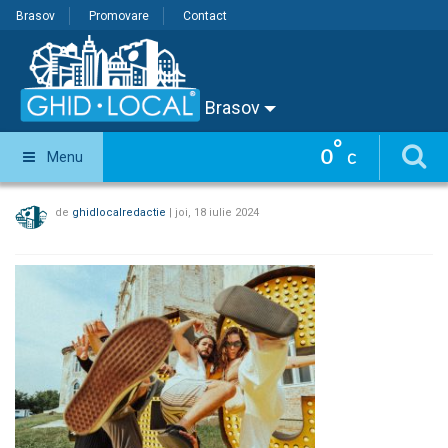
Brasov
Promovare
Contact
Brasov
°
0
Menu
C
de
ghidlocalredactie
|
joi, 18 iulie 2024