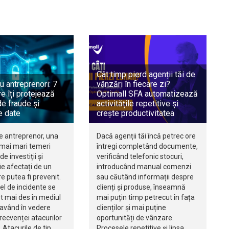
Cât timp pierd agenții tăi de
u antreprenori: 7
vânzări în fiecare zi?
e îți protejează
Optimall SFA automatizează
e fraude și
activitățile repetitive și
e date
crește productivitatea
e antreprenor, una
Dacă agenții tăi încă petrec ore
 mai mari temeri
întregi completând documente,
de investiții și
verificând telefonic stocuri,
e afectați de un
introducând manual comenzi
re putea fi prevenit.
sau căutând informații despre
fel de incidente se
clienți și produse, înseamnă
t mai des în mediul
mai puțin timp petrecut în fața
 având în vedere
clienților și mai puține
recvenței atacurilor
oportunități de vânzare.
 Atacurile de tip
Procesele repetitive și lipsa