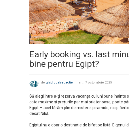
Early booking vs. last min
bine pentru Egipt?
de
ghidlocalredactie
|
marți, 7 octombrie 2025
Să alegi între a-ți rezerva vacanța cu luni bune înaint
cote maxime și prețurile par mai prietenoase, poate pă
Egipt — acel tărâm plin de mistere, piramide, nisip fierbi
decât Nilul.
Egiptul nu e doar o destinație de bifat pe listă. E genul 