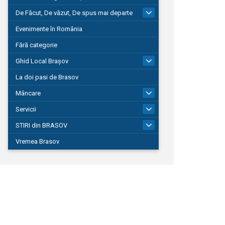
De Făcut, De văzut, De spus mai departe
149
Evenimente în România
Fără categorie
Ghid Local Brașov
8
La doi pasi de Brasov
Mâncare
1
Servicii
690
STIRI din BRASOV
195
Vremea Brasov