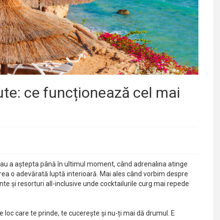
ute: ce funcționează cel mai
e sau a aștepta până în ultimul moment, când adrenalina atinge
rea o adevărată luptă interioară. Mai ales când vorbim despre
nte și resorturi all-inclusive unde cocktailurile curg mai repede
de loc care te prinde, te cucerește și nu-ți mai dă drumul. E