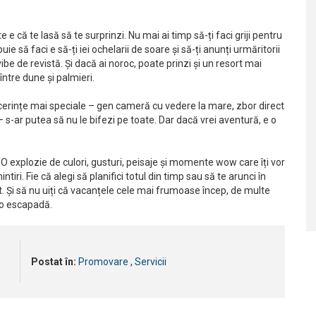
 e că te lasă să te surprinzi. Nu mai ai timp să-ți faci griji pentru
uie să faci e să-ți iei ochelarii de soare și să-ți anunți urmăritorii
ibe de revistă. Și dacă ai noroc, poate prinzi și un resort mai
ntre dune și palmieri.
 ai cerințe mai speciale – gen cameră cu vedere la mare, zbor direct
 – s-ar putea să nu le bifezi pe toate. Dar dacă vrei aventură, e o
 O explozie de culori, gusturi, peisaje și momente wow care îți vor
tiri. Fie că alegi să planifici totul din timp sau să te arunci în
t. Și să nu uiți că vacanțele cele mai frumoase încep, de multe
 o escapadă.
Postat în:
Promovare
,
Servicii