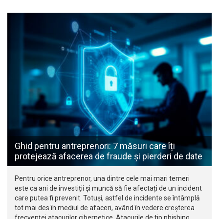
Ghid pentru antreprenori: 7 măsuri care îți
protejează afacerea de fraude și pierderi de date
Pentru orice antreprenor, una dintre cele mai mari temeri
este ca ani de investiții și muncă să fie afectați de un incident
care putea fi prevenit. Totuși, astfel de incidente se întâmplă
tot mai des în mediul de afaceri, având în vedere creșterea
frecvenței atacurilor cibernetice. Atacurile de tip phishing,