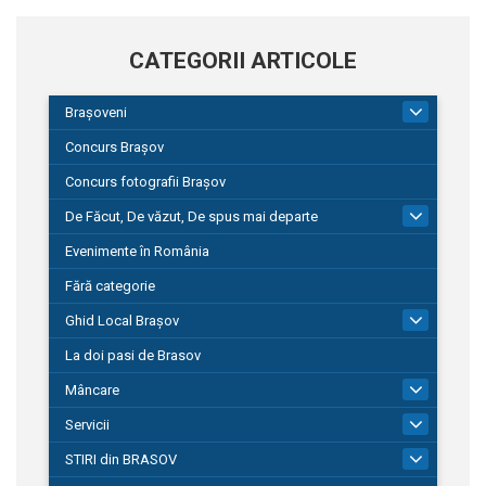
CATEGORII ARTICOLE
Brașoveni
9
Concurs Brașov
Concurs fotografii Brașov
De Făcut, De văzut, De spus mai departe
149
Evenimente în România
Fără categorie
Ghid Local Brașov
8
La doi pasi de Brasov
Mâncare
1
Servicii
690
STIRI din BRASOV
195