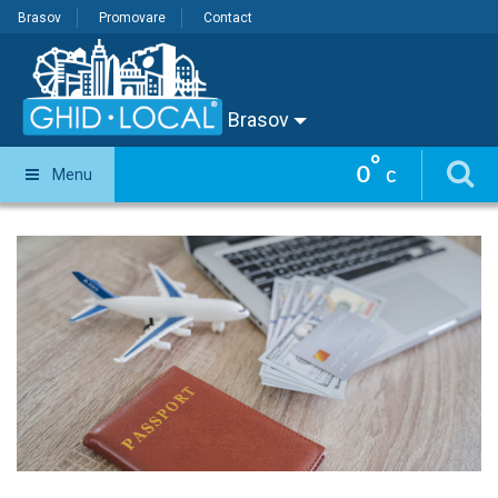
Brasov
Promovare
Contact
Brasov
°
0
Menu
C