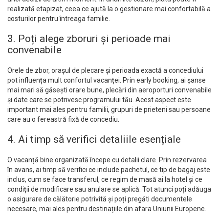
realizată etapizat, ceea ce ajută la o gestionare mai confortabilă a
costurilor pentru întreaga familie.
3. Poți alege zboruri și perioade mai
convenabile
Orele de zbor, orașul de plecare și perioada exactă a concediului
pot influența mult confortul vacanței. Prin early booking, ai șanse
mai mari să găsești orare bune, plecări din aeroporturi convenabile
și date care se potrivesc programului tău. Acest aspect este
important mai ales pentru familii, grupuri de prieteni sau persoane
care au o fereastră fixă de concediu.
4. Ai timp să verifici detaliile esențiale
O vacanță bine organizată începe cu detalii clare. Prin rezervarea
în avans, ai timp să verifici ce include pachetul, ce tip de bagaj este
inclus, cum se face transferul, ce regim de masă ai la hotel și ce
condiții de modificare sau anulare se aplică. Tot atunci poți adăuga
o asigurare de călătorie potrivită și poți pregăti documentele
necesare, mai ales pentru destinațiile din afara Uniunii Europene.