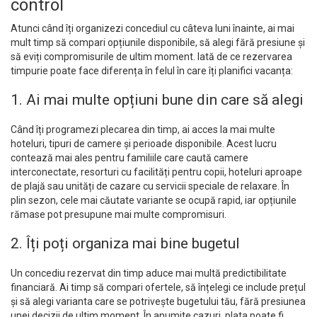
control
Atunci când îți organizezi concediul cu câteva luni înainte, ai mai
mult timp să compari opțiunile disponibile, să alegi fără presiune și
să eviți compromisurile de ultim moment. Iată de ce rezervarea
timpurie poate face diferența în felul în care îți planifici vacanța:
1. Ai mai multe opțiuni bune din care să alegi
Când îți programezi plecarea din timp, ai acces la mai multe
hoteluri, tipuri de camere și perioade disponibile. Acest lucru
contează mai ales pentru familiile care caută camere
interconectate, resorturi cu facilități pentru copii, hoteluri aproape
de plajă sau unități de cazare cu servicii speciale de relaxare. În
plin sezon, cele mai căutate variante se ocupă rapid, iar opțiunile
rămase pot presupune mai multe compromisuri.
2. Îți poți organiza mai bine bugetul
Un concediu rezervat din timp aduce mai multă predictibilitate
financiară. Ai timp să compari ofertele, să înțelegi ce include prețul
și să alegi varianta care se potrivește bugetului tău, fără presiunea
unei decizii de ultim moment. În anumite cazuri, plata poate fi