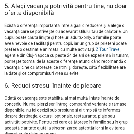
5. Alegi vacanța potrivită pentru tine, nu doar
oferta disponibilă
Există o diferență importantă între a găsi o reducere și a alege o
vacanță care se potrivește cu adevărat stilului tău de călătorie. Un
cuplu poate căuta liniște și hoteluri adults-only, o familie poate
avea nevoie de facilități pentru copii, iar un grup de prieteni poate
prefera o destinație animată, cu multe activități.
Z Tour Travel
,
agenție din Cluj-Napoca cu peste 24 de ani de experiență în turism,
pornește tocmai de la aceste diferențe atunci când recomandă o
vacanță: cine călătorește, ce ritm își dorește, câtă flexibilitate are
la date și ce compromisuri vrea să evite.
6. Reduci stresul înainte de plecare
Odată ce vacanța este stabilită, ai mai multă liniște înainte de
concediu. Nu mai pierzi seri întregi comparând variantele rămase
disponibile, nu iei decizii sub presiune și ai timp să te informezi
despre destinație, excursii opționale, restaurante, plaje sau
activități potrivite. Pentru cei care călătoresc în familie sau în grup,
această claritate ajută la sincronizarea așteptărilor și la evitarea
discuțiilor de ultim moment.