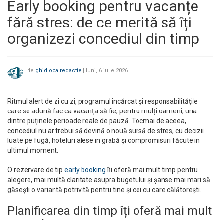
Early booking pentru vacanțe
fără stres: de ce merită să îți
organizezi concediul din timp
de
ghidlocalredactie
|
luni, 6 iulie 2026
Ritmul alert de zi cu zi, programul încărcat și responsabilitățile
care se adună fac ca vacanța să fie, pentru mulți oameni, una
dintre puținele perioade reale de pauză. Tocmai de aceea,
concediul nu ar trebui să devină o nouă sursă de stres, cu decizii
luate pe fugă, hoteluri alese în grabă și compromisuri făcute în
ultimul moment.
O rezervare de tip
early booking
îți oferă mai mult timp pentru
alegere, mai multă claritate asupra bugetului și șanse mai mari să
găsești o variantă potrivită pentru tine și cei cu care călătorești.
Planificarea din timp îți oferă mai mult