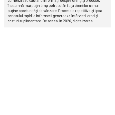
comenzi sau căutând informații despre clienți și produse,
înseamnă mai puțin timp petrecut în fața clienților și mai
puține oportunități de vânzare. Procesele repetitive și lipsa
accesului rapid la informații generează întârzieri, erori și
costuri suplimentare. De aceea, în 2026, digitalizarea…