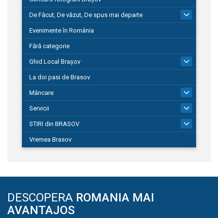
De Făcut, De văzut, De spus mai departe
149
Evenimente în România
Fără categorie
Ghid Local Brașov
8
La doi pasi de Brasov
Mâncare
1
Servicii
690
STIRI din BRASOV
194
Vremea Brasov
DESCOPERA
ROMANIA MAI
AVANTAJOS