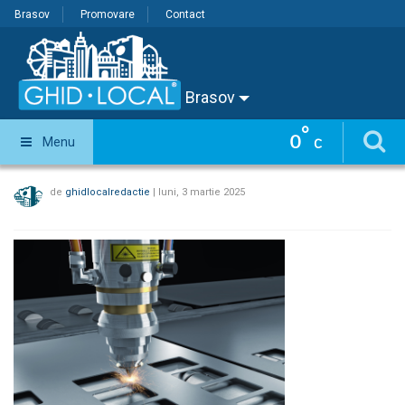
Brasov
Promovare
Contact
Brasov
°
0
Menu
C
de
ghidlocalredactie
|
luni, 3 martie 2025