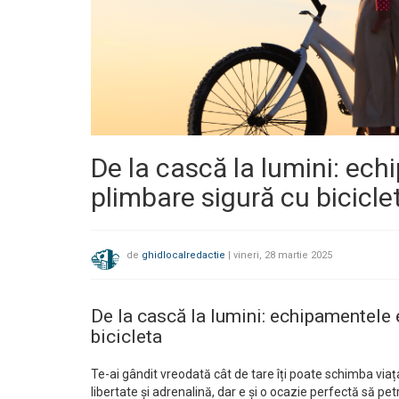
De la cască la lumini: ec
plimbare sigură cu bicicle
de
ghidlocalredactie
|
vineri, 28 martie 2025
De la cască la lumini: echipamentele 
bicicleta
Te-ai gândit vreodată cât de tare îți poate schimba viaț
libertate și adrenalină, dar e și o ocazie perfectă să petr