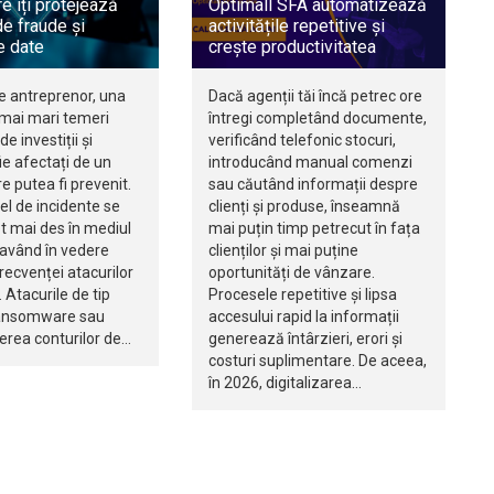
e îți protejează
Optimall SFA automatizează
e fraude și
activitățile repetitive și
e date
crește productivitatea
e antreprenor, una
Dacă agenții tăi încă petrec ore
 mai mari temeri
întregi completând documente,
de investiții și
verificând telefonic stocuri,
e afectați de un
introducând manual comenzi
re putea fi prevenit.
sau căutând informații despre
fel de incidente se
clienți și produse, înseamnă
t mai des în mediul
mai puțin timp petrecut în fața
 având în vedere
clienților și mai puține
recvenței atacurilor
oportunități de vânzare.
 Atacurile de tip
Procesele repetitive și lipsa
ransomware sau
accesului rapid la informații
rea conturilor de…
generează întârzieri, erori și
costuri suplimentare. De aceea,
în 2026, digitalizarea…