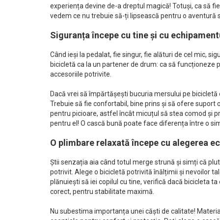
experiența devine de-a dreptul magică! Totuși, ca să fie 
vedem ce nu trebuie să-ți lipsească pentru o aventură si
Siguranța începe cu tine și cu echipamentu
Când ieși la pedalat, fie singur, fie alături de cel mic, 
bicicletă ca la un partener de drum: ca să funcționeze p
accesoriile potrivite.
Dacă vrei să împărtășești bucuria mersului pe bicicletă 
Trebuie să fie confortabil, bine prins și să ofere suport
pentru picioare, astfel încât micuțul să stea comod și pr
pentru el! O cască bună poate face diferența între o si
O plimbare relaxată începe cu alegerea e
Știi senzația aia când totul merge strună și simți că plu
potrivit. Alege o bicicletă potrivită înălțimii și nevoilor
plănuiești să iei copilul cu tine, verifică dacă bicicleta
corect, pentru stabilitate maximă.
Nu subestima importanța unei căști de calitate! Material