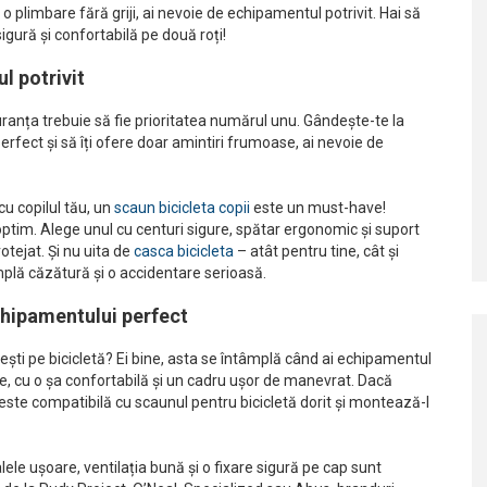
o plimbare fără griji, ai nevoie de echipamentul potrivit. Hai să
gură și confortabilă pe două roți!
l potrivit
siguranța trebuie să fie prioritatea numărul unu. Gândește-te la
erfect și să îți ofere doar amintiri frumoase, ai nevoie de
cu copilul tău, un
scaun bicicleta copii
este un must-have!
 optim. Alege unul cu centuri sigure, spătar ergonomic și suport
otejat. Și nu uita de
casca bicicleta
– atât pentru tine, cât și
mplă căzătură și o accidentare serioasă.
chipamentului perfect
tești pe bicicletă? Ei bine, asta se întâmplă când ai echipamentul
 tale, cu o șa confortabilă și un cadru ușor de manevrat. Dacă
 ta este compatibilă cu scaunul pentru bicicletă dorit și montează-l
ele ușoare, ventilația bună și o fixare sigură pe cap sunt