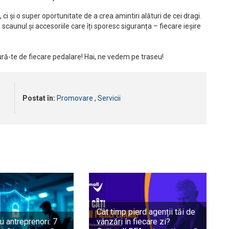
i și o super oportunitate de a crea amintiri alături de cei dragi.
scaunul și accesoriile care îți sporesc siguranța – fiecare ieșire
ră-te de fiecare pedalare! Hai, ne vedem pe traseu!
Postat în:
Promovare
,
Servicii
Cât timp pierd agenții tăi de
u antreprenori: 7
vânzări în fiecare zi?