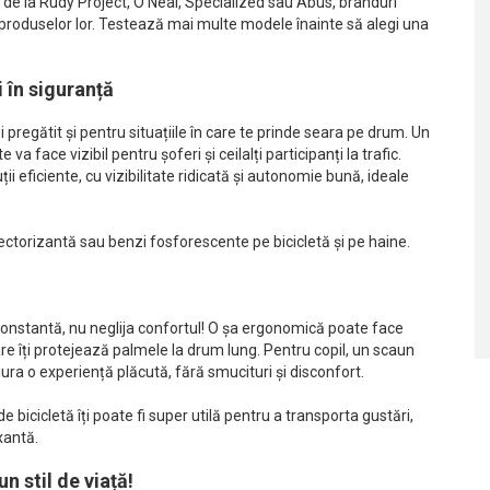
 de la Rudy Project, O’Neal, Specialized sau Abus, branduri
roduselor lor.
Testează mai multe modele înainte să alegi una
i în siguranță
ii pregătit și pentru situațiile în care te prinde seara pe drum. Un
 va face vizibil pentru șoferi și ceilalți participanți la trafic.
eficiente, cu vizibilitate ridicată și autonomie bună, ideale
flectorizantă sau benzi fosforescente pe bicicletă și pe haine.
e constantă, nu neglija confortul! O șa ergonomică poate face
re îți protejează palmele la drum lung. Pentru copil, un scaun
gura o experiență plăcută, fără smucituri și disconfort.
e bicicletă îți poate fi super utilă pentru a transporta gustări,
xantă.
n stil de viață!