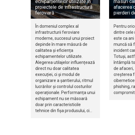
echipamentelor utilizate în
măsuri car
proiectele de infrastructură
afacerea d
feroviară
pierderi d
În domeniul complex al
Pentru oric
infrastructurii feroviare
dintre cele
moderne, succesul unui proiect
este ca ani 
depinde în mare măsură de
muncă să fi
calitatea și eficiența
incident ca
echipamentelor utilizate.
Totuși, ast
Alegerea utilajelor influențează
întâmplă to
direct nu doar calitatea
de afaceri,
execuției, ci și modul de
creșterea f
organizare a șantierului, ritmul
cibernetice.
lucrărilor și controlul costurilor
phishing, 
operaționale. Performanța unui
compromite
echipament nu se măsoară
doar prin caracteristicile
tehnice din fișa produsului, ci…