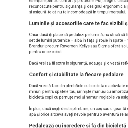
esențiale pentru confort și protecție.
Poți alege o cască
recunoscute pentru siguranța și designul ergonomic al p
și asigură-te că nu te incomodează în timpul mersului.
Luminile și accesoriile care te fac vizibil ș
Chiar dacă îți place să pedalezi pe lumină, nu strică să f
set de lumini puternice – albă în față și roșie în spate – te
Branduri precum Ravemen, Kellys sau Sigma oferă soluții 
pentru orice ciclist.
Dacă vrei să fii extra în siguranță, adaugă și o vestă re
Confort și stabilitate la fiecare pedalare
Dacă vrei să faci din plimbările cu bicicleta o activitat
minuni pentru spatele tău, iar niște mănuși cu amortiza
bicicletă copii cu pernuțe moi și hamuri reglabile va asi
În plus, dacă ieșiți des la plimbare, un coș sau o geantă d
apă și orice altceva aveți nevoie pentru o aventură rela
Pedalează cu încredere și fă din bicicletă u