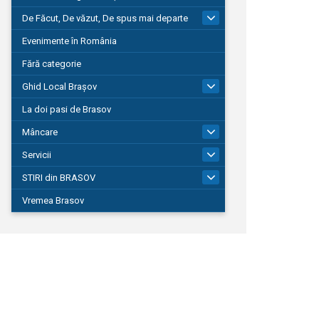
De Făcut, De văzut, De spus mai departe
149
Evenimente în România
Fără categorie
Ghid Local Brașov
8
La doi pasi de Brasov
Mâncare
1
Servicii
690
STIRI din BRASOV
194
Vremea Brasov