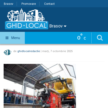
Brasov
Promovare
Contact
Brasov
°
0
Menu
C
de
ghidlocalredactie
|
marți, 7 octombrie 2025