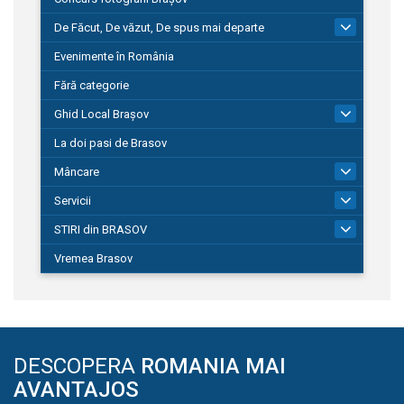
De Făcut, De văzut, De spus mai departe
149
Evenimente în România
Fără categorie
Ghid Local Brașov
8
La doi pasi de Brasov
Mâncare
1
Servicii
690
STIRI din BRASOV
194
Vremea Brasov
DESCOPERA
ROMANIA MAI
AVANTAJOS