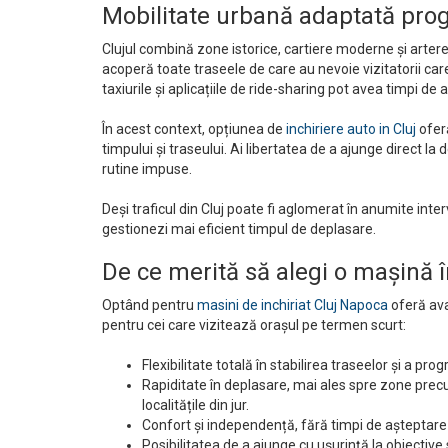
Mobilitate urbană adaptată pro
Clujul combină zone istorice, cartiere moderne și artere 
acoperă toate traseele de care au nevoie vizitatorii c
taxiurile și aplicațiile de ride-sharing pot avea timpi de
În acest context, opțiunea de
inchiriere auto in Cluj
oferă
timpului și traseului. Ai libertatea de a ajunge direct la 
rutine impuse.
Deși traficul din Cluj poate fi aglomerat în anumite interv
gestionezi mai eficient timpul de deplasare.
De ce merită să alegi o mașină î
Optând pentru
masini de inchiriat Cluj Napoca
oferă avan
pentru cei care vizitează orașul pe termen scurt:
Flexibilitate totală în stabilirea traseelor și a pro
Rapiditate în deplasare, mai ales spre zone precu
localitățile din jur.
Confort și independență, fără timpi de așteptare 
Posibilitatea de a ajunge cu ușurință la obiective 