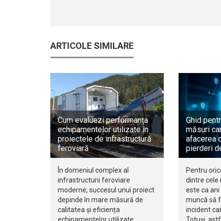
ARTICOLE SIMILARE
Cum evaluezi performanța
Ghid pentr
echipamentelor utilizate în
măsuri car
proiectele de infrastructură
afacerea d
feroviară
pierderi d
În domeniul complex al
Pentru oric
infrastructurii feroviare
dintre cele
moderne, succesul unui proiect
este ca ani 
depinde în mare măsură de
muncă să fi
calitatea și eficiența
incident ca
echipamentelor utilizate.
Totuși, ast