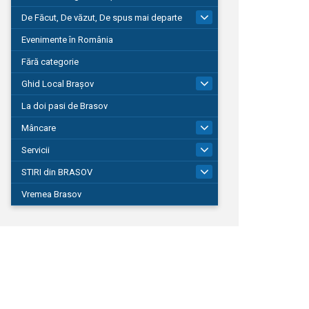
De Făcut, De văzut, De spus mai departe
149
Evenimente în România
Fără categorie
Ghid Local Brașov
8
La doi pasi de Brasov
Mâncare
1
Servicii
690
STIRI din BRASOV
195
Vremea Brasov