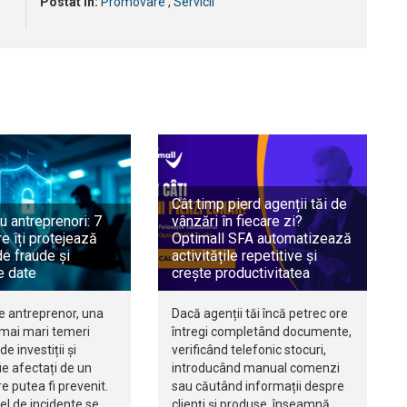
Postat în:
Promovare
,
Servicii
Cât timp pierd agenții tăi de
u antreprenori: 7
vânzări în fiecare zi?
e îți protejează
Optimall SFA automatizează
e fraude și
activitățile repetitive și
e date
crește productivitatea
e antreprenor, una
Dacă agenții tăi încă petrec ore
 mai mari temeri
întregi completând documente,
de investiții și
verificând telefonic stocuri,
e afectați de un
introducând manual comenzi
re putea fi prevenit.
sau căutând informații despre
fel de incidente se
clienți și produse, înseamnă