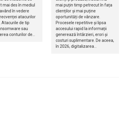
t mai des în mediul
mai puțin timp petrecut în fața
 având în vedere
clienților și mai puține
recvenței atacurilor
oportunități de vânzare.
 Atacurile de tip
Procesele repetitive și lipsa
ransomware sau
accesului rapid la informații
rea conturilor de…
generează întârzieri, erori și
costuri suplimentare. De aceea,
în 2026, digitalizarea…