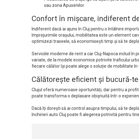
sau zona Apusenilor.
Confort în mișcare, indiferent de
Indiferent dacă ai ajuns în Cluj pentru o întâlnire impo
împrejurimile orașului, mobilitatea este un element care
optimizezi traseele, să economisești timp și să te depla
Serviciile moderne de rent a car Cluj-Napoca includ în p
variate, de la modele economice potrivite traficului urb
fiecare călător își poate alege o soluție de mobilitate în
Călătorește eficient și bucură-te
Clujul oferă numeroase oportunități, dar pentru a profit
poate transforma o deplasare obișnuită într-o experiență 
Dacă îți dorești să ai control asupra timpului, să te depla
închirieri auto Cluj poate fi alegerea potrivită pentru tine