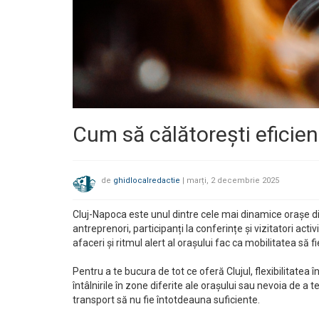
Cum să călătorești eficie
de
ghidlocalredactie
|
marți, 2 decembrie 2025
Cluj-Napoca este unul dintre cele mai dinamice orașe di
antreprenori, participanți la conferințe și vizitatori ac
afaceri și ritmul alert al orașului fac ca mobilitatea să f
Pentru a te bucura de tot ce oferă Clujul, flexibilitate
întâlnirile în zone diferite ale orașului sau nevoia de a te
transport să nu fie întotdeauna suficiente.