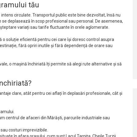
gramului tău
intens circulate. Transportul public este bine dezvoltat, însă nu
are se deplasează în scop profesional sau personal. De asemenea,
 așteptare variați sau tarife fluctuante în orele aglomerate.
 o soluție eficientă pentru cei care își doresc control asupra
destinație, fără opriri inutile și fără dependență de orare sau
ale, o mașină închiriată îți permite să alegi rute alternative și să
nchiriată?
taje clare, atât pentru cei aflați în deplasări profesionale, cât și
gramului.
m centrul de afaceri din Mărăști, parcurile industriale sau
sau costuri imprevizibile.
situate în afara orașului, cum sunt Lacul Tarnița, Cheile Turzii