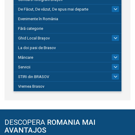
De Făcut, De văzut, De spus mai departe
149
Evenimente în România
Fără categorie
Ghid Local Brașov
8
La doi pasi de Brasov
Mâncare
1
Servicii
690
STIRI din BRASOV
194
Vremea Brasov
DESCOPERA
ROMANIA MAI
AVANTAJOS