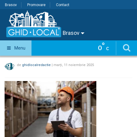
Brasov
Promovare
Contact
Brasov
°
0
Menu
C
de
ghidlocalredactie
|
marți, 11 noiembrie 2025