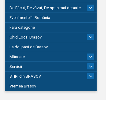
De Făcut, De văzut, De spus mai departe
149
Evenimente în România
Fără categorie
Ghid Local Brașov
8
La doi pasi de Brasov
Mâncare
1
Servicii
690
STIRI din BRASOV
195
Vremea Brasov