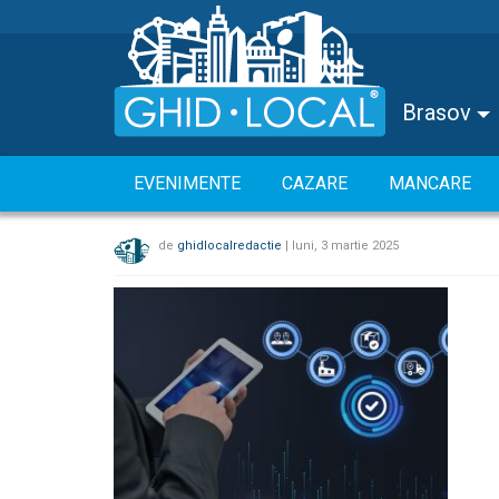
Brasov
EVENIMENTE
CAZARE
MANCARE
de
ghidlocalredactie
|
luni, 3 martie 2025