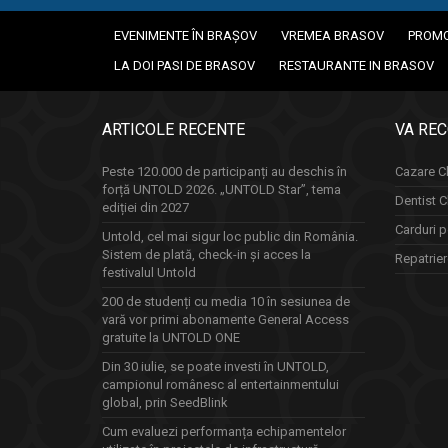
EVENIMENTE ÎN BRAȘOV
VREMEA BRASOV
PROMO
LA DOI PASI DE BRASOV
RESTAURANTE IN BRASOV
ARTICOLE RECENTE
VA RE
Peste 120.000 de participanți au deschis în
Cazare Cl
forță UNTOLD 2026. „UNTOLD Star”, tema
Dentist C
ediției din 2027
Carduri p
Untold, cel mai sigur loc public din România.
Sistem de plată, check-in și acces la
Repatrie
festivalul Untold
200 de studenți cu media 10 în sesiunea de
vară vor primi abonamente General Access
gratuite la UNTOLD ONE
Din 30 iulie, se poate investi în UNTOLD,
campionul românesc al entertainmentului
global, prin SeedBlink
Cum evaluezi performanța echipamentelor