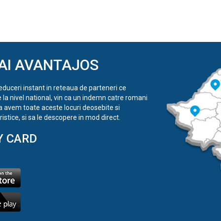
AI AVANTAJOS
reduceri instant in reteaua de parteneri ce
e la nivel national, vin ca un indemn catre romani
a avem toate aceste locuri deosebite si
istice, si sa le descopere in mod direct.
Y CARD