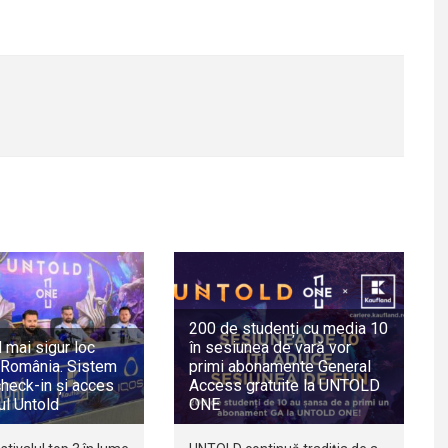
200 de studenți cu media 10
l mai sigur loc
în sesiunea de vară vor
n România. Sistem
primi abonamente General
check-in și acces
Access gratuite la UNTOLD
lul Untold
ONE