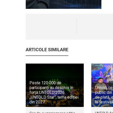
ARTICOLE SIMILARE
Peste 120.000 de
participanți au deschis în
Untold, ce
forță UNTOLD 2026.
public di
„UNTOLD Star”, tema ediției
de plată, 
din 2027
la festiva