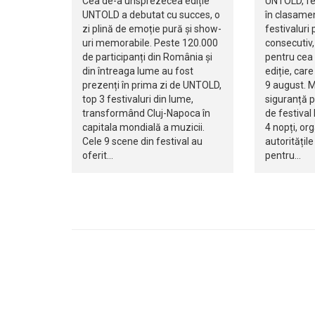
Cea de-a unsprezecea ediție
UNTOLD, fes
UNTOLD a debutat cu succes, o
în clasamen
zi plină de emoție pură și show-
festivaluri 
uri memorabile. Peste 120.000
consecutiv,
de participanți din România și
pentru cea
din întreaga lume au fost
ediție, care
prezenți în prima zi de UNTOLD,
9 august. M
top 3 festivaluri din lume,
siguranță p
transformând Cluj-Napoca în
de festival 
capitala mondială a muzicii.
4 nopți, org
Cele 9 scene din festival au
autoritățil
oferit…
pentru…