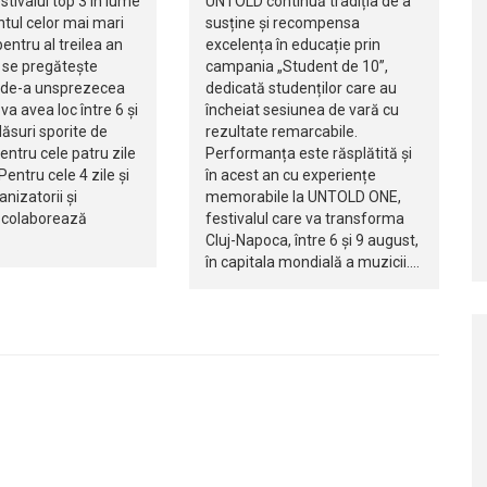
tivalul top 3 în lume
UNTOLD continuă tradiția de a
tul celor mai mari
susține și recompensa
pentru al treilea an
excelența în educație prin
 se pregătește
campania „Student de 10”,
 de-a unsprezecea
dedicată studenților care au
 va avea loc între 6 și
încheiat sesiunea de vară cu
ăsuri sporite de
rezultate remarcabile.
entru cele patru zile
Performanța este răsplătită și
Pentru cele 4 zile și
în acest an cu experiențe
anizatorii și
memorabile la UNTOLD ONE,
e colaborează
festivalul care va transforma
Cluj-Napoca, între 6 și 9 august,
în capitala mondială a muzicii.…