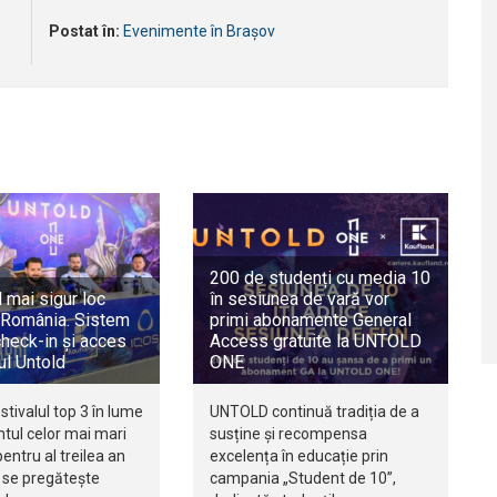
Postat în:
Evenimente în Brașov
200 de studenți cu media 10
l mai sigur loc
în sesiunea de vară vor
n România. Sistem
primi abonamente General
check-in și acces
Access gratuite la UNTOLD
lul Untold
ONE
tivalul top 3 în lume
UNTOLD continuă tradiția de a
tul celor mai mari
susține și recompensa
pentru al treilea an
excelența în educație prin
 se pregătește
campania „Student de 10”,