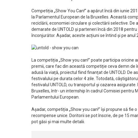
Competiția „Show You Can!” a apărut încă din iunie 2018
la Parlamentul European de la Bruxelles. Această compe
reciclării, economiei circulare și colectării selective. D
demarate de UNTOLD și parteneri încă din 2018 pentru c
înconjurător. Așadar, aceste acțiuni se întind și pe anul
La competiția „Show you can!” poate participa oricine ar
premii, care fac din această competiție ceva demn de în
adusă la viață, proiectul fiind finanțat de UNTOLD. De a
festivalului pe durata celor 4 zile. Totodată, câștigătorul
festivalul UNTOLD, cu transportul și cazarea asigurate. De
Bruxelles, într- un internship în cadrul Comisiei pentru
Parlamentului European.
Așadar, competiția „Show you can!” își propune să fie o in
recompense unice. Doritorii se pot înscrie, de pe 15 ma
pot găsi și mai multe detalii.