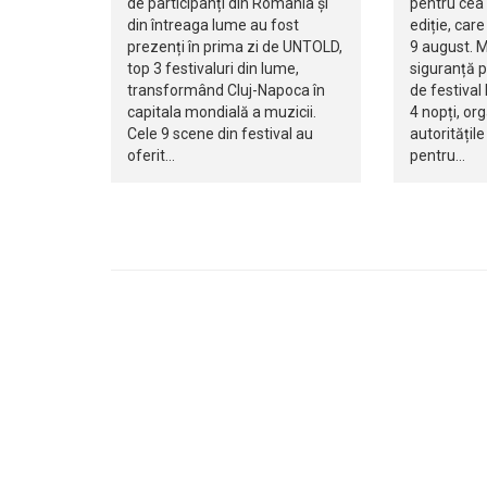
de participanți din România și
pentru cea
din întreaga lume au fost
ediție, care
prezenți în prima zi de UNTOLD,
9 august. M
top 3 festivaluri din lume,
siguranță p
transformând Cluj-Napoca în
de festival 
capitala mondială a muzicii.
4 nopți, org
Cele 9 scene din festival au
autoritățil
oferit…
pentru…