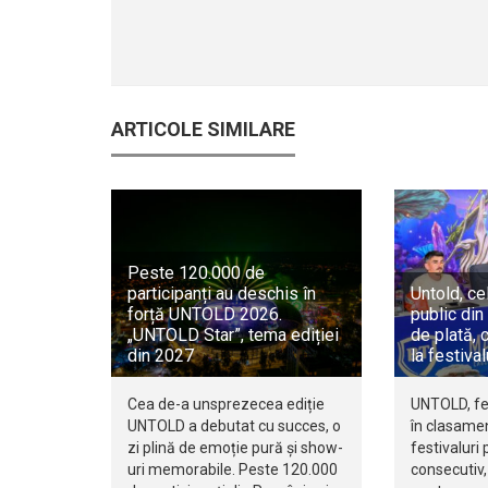
ARTICOLE SIMILARE
Peste 120.000 de
participanți au deschis în
Untold, ce
forță UNTOLD 2026.
public di
„UNTOLD Star”, tema ediției
de plată, 
din 2027
la festiva
Cea de-a unsprezecea ediție
UNTOLD, fes
UNTOLD a debutat cu succes, o
în clasamen
zi plină de emoție pură și show-
festivaluri 
uri memorabile. Peste 120.000
consecutiv,