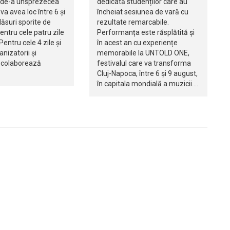
 de-a unsprezecea
dedicată studenților care au
 va avea loc între 6 și
încheiat sesiunea de vară cu
ăsuri sporite de
rezultate remarcabile.
entru cele patru zile
Performanța este răsplătită și
Pentru cele 4 zile și
în acest an cu experiențe
anizatorii și
memorabile la UNTOLD ONE,
e colaborează
festivalul care va transforma
Cluj-Napoca, între 6 și 9 august,
în capitala mondială a muzicii.…