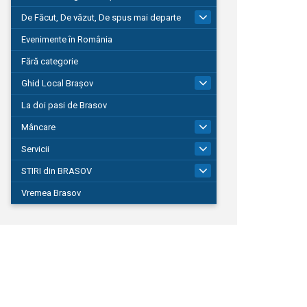
De Făcut, De văzut, De spus mai departe
149
Evenimente în România
Fără categorie
Ghid Local Brașov
8
La doi pasi de Brasov
Mâncare
1
Servicii
690
STIRI din BRASOV
195
Vremea Brasov