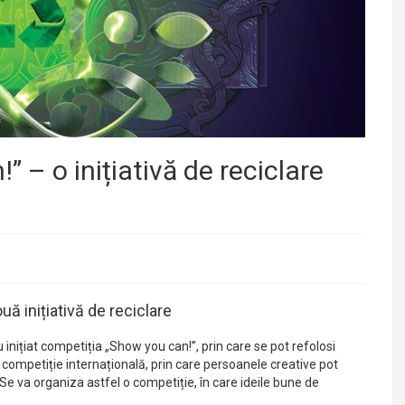
 – o inițiativă de reciclare
ă inițiativă de reciclare
nițiat competiția „Show you can!”, prin care se pot refolosi
 competiție internațională, prin care persoanele creative pot
. Se va organiza astfel o competiție, în care ideile bune de