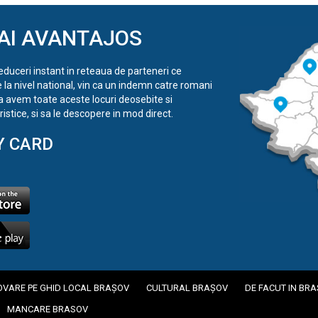
AI AVANTAJOS
reduceri instant in reteaua de parteneri ce
e la nivel national, vin ca un indemn catre romani
a avem toate aceste locuri deosebite si
istice, si sa le descopere in mod direct.
Y CARD
VARE PE GHID LOCAL BRAȘOV
CULTURAL BRAȘOV
DE FACUT IN BR
MANCARE BRASOV