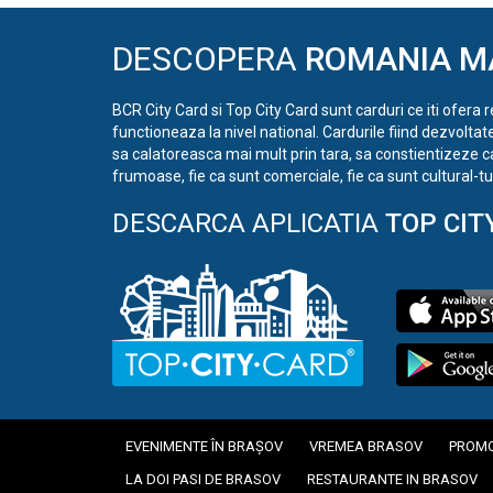
DESCOPERA
ROMANIA M
BCR City Card si Top City Card sunt carduri ce iti ofera 
functioneaza la nivel national. Cardurile fiind dezvoltat
sa calatoreasca mai mult prin tara, sa constientizeze c
frumoase, fie ca sunt comerciale, fie ca sunt cultural-tur
DESCARCA APLICATIA
TOP CIT
EVENIMENTE ÎN BRAȘOV
VREMEA BRASOV
PROMO
LA DOI PASI DE BRASOV
RESTAURANTE IN BRASOV