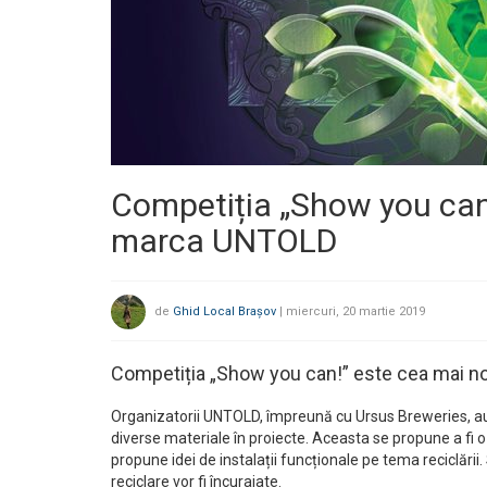
Competiția „Show you can!”
marca UNTOLD
de
Ghid Local Brașov
|
miercuri, 20 martie 2019
Competiția „Show you can!” este cea mai nou
Organizatorii UNTOLD, împreună cu Ursus Breweries, au i
diverse materiale în proiecte. Aceasta se propune a fi o
propune idei de instalații funcționale pe tema reciclării
reciclare vor fi încurajate.