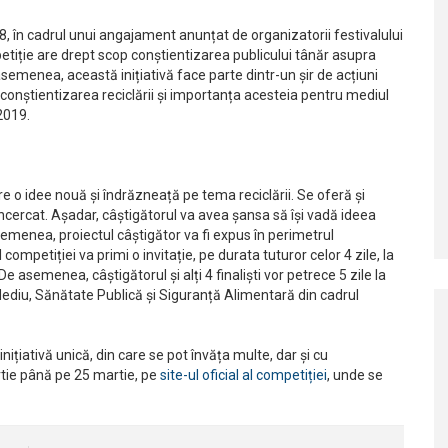
, în cadrul unui angajament anunțat de organizatorii festivalului
tiție are drept scop conștientizarea publicului tânăr asupra
e asemenea, această inițiativă face parte dintr-un șir de acțiuni
onștientizarea reciclării și importanța acesteia pentru mediul
 2019.
e o idee nouă și îndrăzneață pe tema reciclării. Se oferă și
cercat. Așadar, câștigătorul va avea șansa să își vadă ideea
semenea, proiectul câștigător va fi expus în perimetrul
 competiției va primi o invitație, pe durata tuturor celor 4 zile, la
 asemenea, câștigătorul și alți 4 finaliști vor petrece 5 zile la
 Mediu, Sănătate Publică și Siguranță Alimentară din cadrul
ițiativă unică, din care se pot învăța multe, dar și cu
rtie până pe 25 martie, pe
site-ul oficial al competiției
, unde se