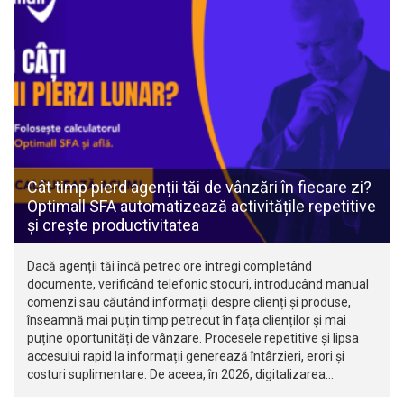
Cât timp pierd agenții tăi de vânzări în fiecare zi?
Optimall SFA automatizează activitățile repetitive
și crește productivitatea
Dacă agenții tăi încă petrec ore întregi completând
documente, verificând telefonic stocuri, introducând manual
comenzi sau căutând informații despre clienți și produse,
înseamnă mai puțin timp petrecut în fața clienților și mai
puține oportunități de vânzare. Procesele repetitive și lipsa
accesului rapid la informații generează întârzieri, erori și
costuri suplimentare. De aceea, în 2026, digitalizarea…