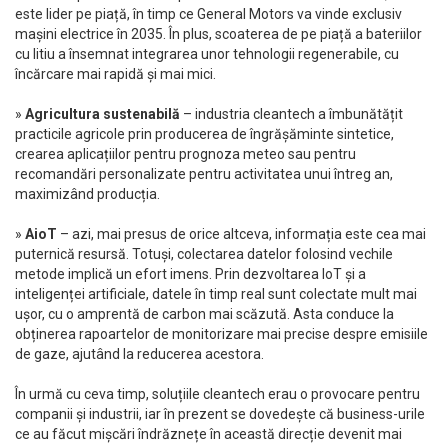
este lider pe piață, în timp ce General Motors va vinde exclusiv
mașini electrice în 2035. În plus, scoaterea de pe piață a bateriilor
cu litiu a însemnat integrarea unor tehnologii regenerabile, cu
încărcare mai rapidă și mai mici.
»
Agricultura sustenabilă
– industria cleantech a îmbunătățit
practicile agricole prin producerea de îngrășăminte sintetice,
crearea aplicațiilor pentru prognoza meteo sau pentru
recomandări personalizate pentru activitatea unui întreg an,
maximizând producția.
»
AioT
– azi, mai presus de orice altceva, informația este cea mai
puternică resursă. Totuși, colectarea datelor folosind vechile
metode implică un efort imens. Prin dezvoltarea IoT și a
inteligenței artificiale, datele în timp real sunt colectate mult mai
ușor, cu o amprentă de carbon mai scăzută. Asta conduce la
obținerea rapoartelor de monitorizare mai precise despre emisiile
de gaze, ajutând la reducerea acestora.
În urmă cu ceva timp, soluțiile cleantech erau o provocare pentru
companii și industrii, iar în prezent se dovedește că business-urile
ce au făcut mișcări îndrăznețe în această direcție devenit mai