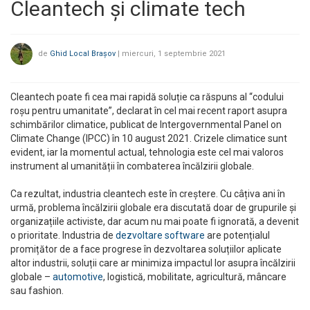
Cleantech și climate tech
de
Ghid Local Brașov
|
miercuri, 1 septembrie 2021
Cleantech poate fi cea mai rapidă soluție ca răspuns al “codului
roșu pentru umanitate”, declarat în cel mai recent raport asupra
schimbărilor climatice, publicat de Intergovernmental Panel on
Climate Change (IPCC) în 10 august 2021. Crizele climatice sunt
evident, iar la momentul actual, tehnologia este cel mai valoros
instrument al umanității în combaterea încălzirii globale.
Ca rezultat, industria cleantech este în creștere. Cu câțiva ani în
urmă, problema încălzirii globale era discutată doar de grupurile și
organizațiile activiste, dar acum nu mai poate fi ignorată, a devenit
o prioritate. Industria de
dezvoltare software
are potențialul
promițător de a face progrese în dezvoltarea soluțiilor aplicate
altor industrii, soluții care ar minimiza impactul lor asupra încălzirii
globale –
automotive
, logistică, mobilitate, agricultură, mâncare
sau fashion.