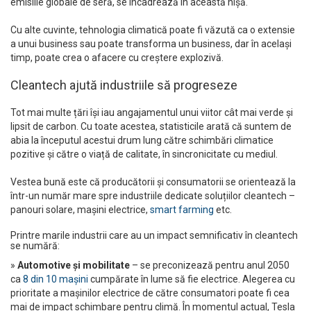
emisiile globale de seră, se încadrează în această nișă.
Cu alte cuvinte, tehnologia climatică poate fi văzută ca o extensie
a unui business sau poate transforma un business, dar în același
timp, poate crea o afacere cu creștere explozivă.
Cleantech ajută industriile să progreseze
Tot mai multe țări își iau angajamentul unui viitor cât mai verde și
lipsit de carbon. Cu toate acestea, statisticile arată că suntem de
abia la începutul acestui drum lung către schimbări climatice
pozitive și către o viață de calitate, în sincronicitate cu mediul.
Vestea bună este că producătorii și consumatorii se orientează la
într-un număr mare spre industriile dedicate soluțiilor cleantech –
panouri solare, mașini electrice,
smart farming
etc.
Printre marile industrii care au un impact semnificativ în cleantech
se numără:
»
Automotive și mobilitate
– se preconizează pentru anul 2050
ca
8 din 10 mașini
cumpărate în lume să fie electrice. Alegerea cu
prioritate a mașinilor electrice de către consumatori poate fi cea
mai de impact schimbare pentru climă. În momentul actual, Tesla