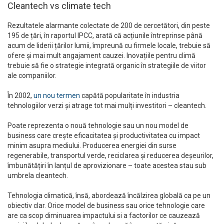
Cleantech vs climate tech
Rezultatele alarmante colectate de 200 de cercetători, din peste
195 de țări, în raportul IPCC, arată că acțiunile întreprinse până
acum de liderii țărilor lumii, împreună cu firmele locale, trebuie să
ofere și mai mult angajament cauzei. Inovațiile pentru climă
trebuie să fie o strategie integrată organic în strategiile de viitor
ale companiilor.
În 2002,
un nou termen
capătă popularitate în industria
tehnologiilor verzi și atrage tot mai mulți investitori – cleantech.
Poate reprezenta o nouă tehnologie sau un nou model de
business care crește eficacitatea și productivitatea cu impact
minim asupra mediului. Producerea energiei din surse
regenerabile, transportul verde, reciclarea și reducerea deșeurilor,
îmbunătățiri în lanțul de aprovizionare – toate acestea stau sub
umbrela cleantech.
Tehnologia climatică, însă, abordează încălzirea globală ca pe un
obiectiv clar. Orice model de business sau orice tehnologie care
are ca scop diminuarea impactului si a factorilor ce cauzează