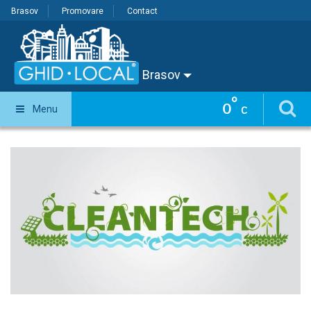
Brasov
Promovare
Contact
Brasov
°
0
Menu
C