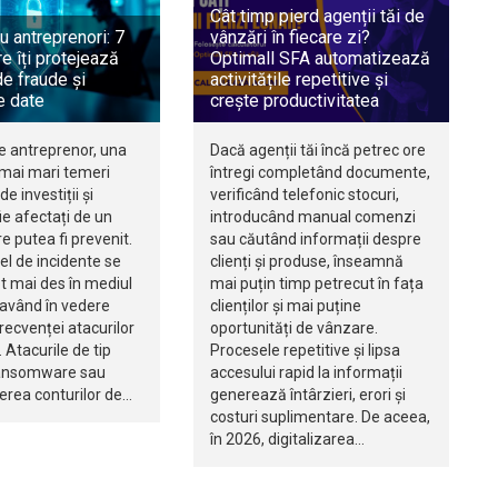
Cât timp pierd agenții tăi de
u antreprenori: 7
vânzări în fiecare zi?
e îți protejează
Optimall SFA automatizează
e fraude și
activitățile repetitive și
e date
crește productivitatea
e antreprenor, una
Dacă agenții tăi încă petrec ore
 mai mari temeri
întregi completând documente,
de investiții și
verificând telefonic stocuri,
e afectați de un
introducând manual comenzi
re putea fi prevenit.
sau căutând informații despre
fel de incidente se
clienți și produse, înseamnă
t mai des în mediul
mai puțin timp petrecut în fața
 având în vedere
clienților și mai puține
recvenței atacurilor
oportunități de vânzare.
 Atacurile de tip
Procesele repetitive și lipsa
ransomware sau
accesului rapid la informații
rea conturilor de…
generează întârzieri, erori și
costuri suplimentare. De aceea,
în 2026, digitalizarea…