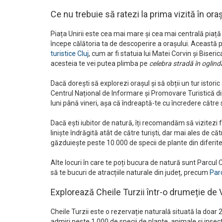
Ce nu trebuie să ratezi la prima vizită în ora
Piața Unirii este cea mai mare și cea mai centrală piață 
începe călătoria ta de descoperire a orașului. Această
turistice Cluj
, cum ar fi statuia lui Matei Corvin și Bise
acesteia te vei putea plimba pe
celebra stradă în oglind
Dacă dorești să explorezi orașul și să obții un tur istor
Centrul Național de Informare și Promovare Turistică din 
luni până vineri, așa că îndreaptă-te cu încredere către
Dacă ești iubitor de natură, îți recomandăm să vizitez
liniște îndrăgită atât de către turiști, dar mai ales de c
găzduiește peste 10.000 de specii de plante din diferite c
Alte locuri în care te poți bucura de natură sunt Parcul C
să te bucuri de atracțiile naturale din județ, precum
Par
Explorează Cheile Turzii într-o drumeție de 
Cheile Turzii este o rezervație naturală situată la doar 
admiri peste 1.000 de specii de plante, animale și insec