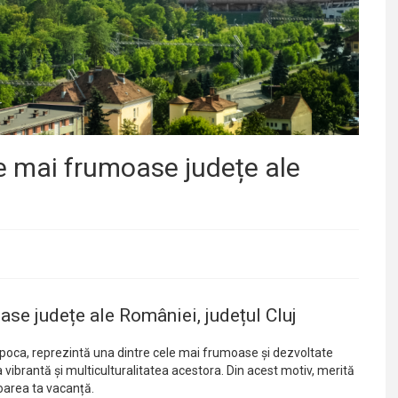
e mai frumoase județe ale
se județe ale României, județul Cluj
apoca, reprezintă una dintre cele mai frumoase și dezvoltate
vibrantă și multiculturalitatea acestora. Din acest motiv, merită
toarea ta vacanță.