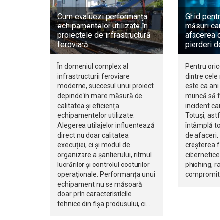
Cum evaluezi performanța
Ghid pentr
echipamentelor utilizate în
măsuri car
proiectele de infrastructură
afacerea d
feroviară
pierderi d
În domeniul complex al
Pentru oric
infrastructurii feroviare
dintre cele
moderne, succesul unui proiect
este ca ani 
depinde în mare măsură de
muncă să fi
calitatea și eficiența
incident ca
echipamentelor utilizate.
Totuși, ast
Alegerea utilajelor influențează
întâmplă to
direct nu doar calitatea
de afaceri,
execuției, ci și modul de
creșterea f
organizare a șantierului, ritmul
cibernetice.
lucrărilor și controlul costurilor
phishing, 
operaționale. Performanța unui
compromite
echipament nu se măsoară
doar prin caracteristicile
tehnice din fișa produsului, ci…