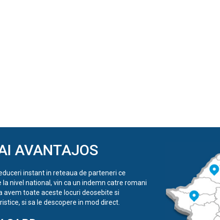
AI AVANTAJOS
reduceri instant in reteaua de parteneri ce
e la nivel national, vin ca un indemn catre romani
a avem toate aceste locuri deosebite si
istice, si sa le descopere in mod direct.