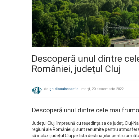
Descoperă unul dintre cel
României, județul Cluj
de
ghidlocalredactie
|
marți, 20 decembrie 2022
Descoperă unul dintre cele mai frumoa
Județul Cluj, împreună cu reședința sa de județ, Cluj-N
regiuni ale României și sunt renumite pentru atmosfera 
să incluzi județul Cluj pe lista destinațiilor pentru urmă