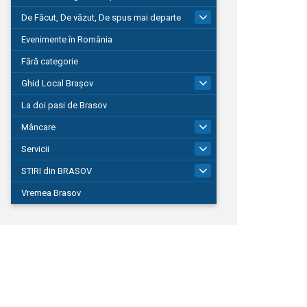
De Făcut, De văzut, De spus mai departe
149
Evenimente în România
Fără categorie
Ghid Local Brașov
8
La doi pasi de Brasov
Mâncare
1
Servicii
690
STIRI din BRASOV
197
Vremea Brasov