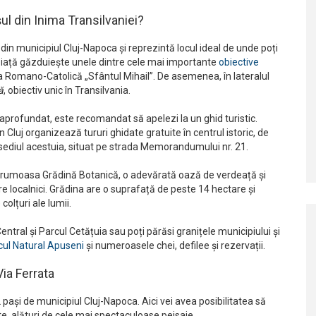
șul din Inima Transilvaniei?
din municipiul Cluj-Napoca și reprezintă locul ideal de unde poți
 piață găzduiește unele dintre cele mai importante
obiective
rica Romano-Catolică „Sfântul Mihail”. De asemenea, în lateralul
ă
, obiectiv unic în Transilvania.
ic aprofundat, este recomandat să apelezi la un ghid turistic.
Cluj organizează tururi ghidate gratuite în centrul istoric, de
 sediul acestuia, situat pe strada Memorandumului nr. 21.
i frumoasa Grădină Botanică, o adevărată oază de verdeață și
ătre localnici. Grădina are o suprafață de peste 14 hectare și
olțuri ale lumii.
entral și Parcul Cetățuia sau poți părăsi granițele municipiului și
cul Natural Apuseni
și numeroasele chei, defilee și rezervații.
Via Ferrata
2 pași de municipiul Cluj-Napoca. Aici vei avea posibilitatea să
te, alături de cele mai spectaculoase peisaje.