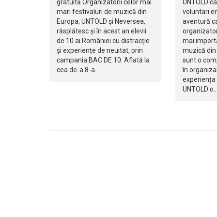
gratuită Organizatorii celor mai
UNTOLD cau
mari festivaluri de muzică din
voluntari en
Europa, UNTOLD și Neversea,
aventură ca
răsplătesc și în acest an elevii
organizator
de 10 ai României cu distracție
mai importa
și experiențe de neuitat, prin
muzică din 
campania BAC DE 10. Aflată la
sunt o com
cea de-a 8-a…
în organiza
experiența
UNTOLD o