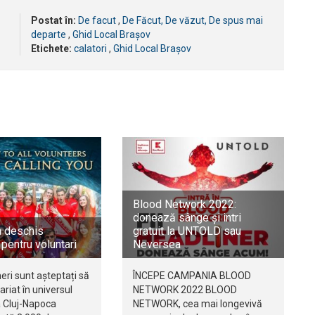
Postat în:
De facut
,
De Făcut, De văzut, De spus mai
departe
,
Ghid Local Brașov
Etichete:
calatori
,
Ghid Local Brașov
Blood Network 2022:
donează sânge și intri
 deschis
gratuit la UNTOLD sau
 pentru voluntari
Neversea
neri sunt așteptați să
ÎNCEPE CAMPANIA BLOOD
ariat în universul
NETWORK 2022 BLOOD
a Cluj-Napoca
NETWORK, cea mai longevivă