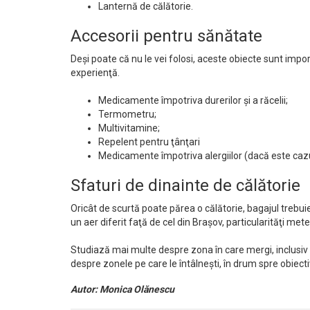
Lanternă de călătorie.
Accesorii pentru sănătate
Deşi poate că nu le vei folosi, aceste obiecte sunt impo
experienţă.
Medicamente împotriva durerilor şi a răcelii;
Termometru;
Multivitamine;
Repelent pentru ţânţari
Medicamente împotriva alergiilor (dacă este cazu
Sfaturi de dinainte de călătorie
Oricât de scurtă poate părea o călătorie, bagajul trebuie 
un aer diferit faţă de cel din Braşov, particularităţi met
Studiază mai multe despre zona în care mergi, inclusiv 
despre zonele pe care le întâlneşti, în drum spre obiectiv
Autor: Monica Olănescu