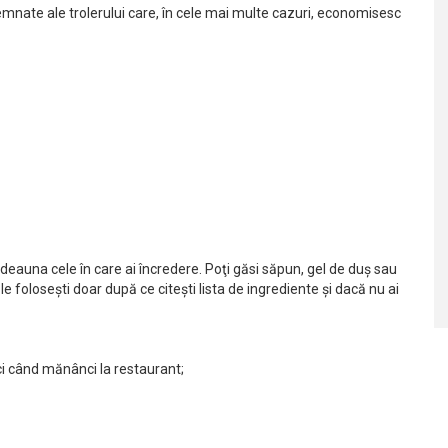
emnate ale trolerului care, în cele mai multe cazuri, economisesc
otdeauna cele în care ai încredere. Poţi găsi săpun, gel de duş sau
 foloseşti doar după ce citeşti lista de ingrediente şi dacă nu ai
nci când mănânci la restaurant;