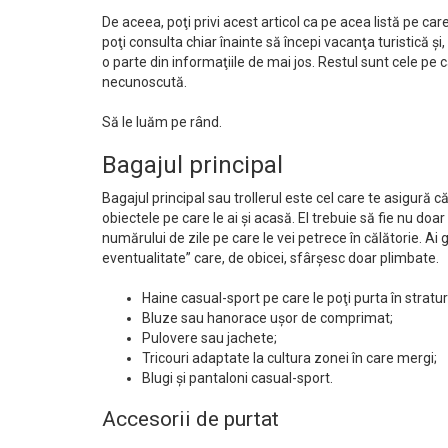
De aceea, poţi privi acest articol ca pe acea listă pe care 
poţi consulta chiar înainte să începi vacanţa turistică şi,
o parte din informaţiile de mai jos. Restul sunt cele pe c
necunoscută.
Să le luăm pe rând.
Bagajul principal
Bagajul principal sau trollerul este cel care te asigură c
obiectele pe care le ai şi acasă. El trebuie să fie nu do
numărului de zile pe care le vei petrece în călătorie. Ai gr
eventualitate” care, de obicei, sfârşesc doar plimbate.
Haine casual-sport pe care le poţi purta în stratur
Bluze sau hanorace uşor de comprimat;
Pulovere sau jachete;
Tricouri adaptate la cultura zonei în care mergi;
Blugi şi pantaloni casual-sport.
Accesorii de purtat