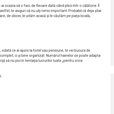
ai ocazia să o faci, de fiecare dată când pleci într-o călătorie. Îl
 astfel, te asiguri că nu uiţi nimic important. Probabil că deja ştiai
are, de obicei, le uităm acasă şi le căutăm pe piaţa locală,
ă, odată ce ai ajuns la hotel sau pensiune, te vei bucura de
ar complet, ci şi bine organizat. Numărul hainelor se poate adapta
ijă să nu pici în tentaţia lucrurilor luate „pentru orice
i;