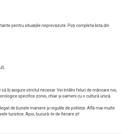
rtante pentru situaţiile neprevăzute. Poţi completa lista din
l).
să îţi asigure strictul necesar. Vei întâlni feluri de mâncare noi,
eorologice specifice zonei, chiar şi oameni cu o cultură unică.
legat de bunele maniere şi regulile de politeţe. Află mai multe
ele turistice. Apoi, bucură-te de fiecare zi!