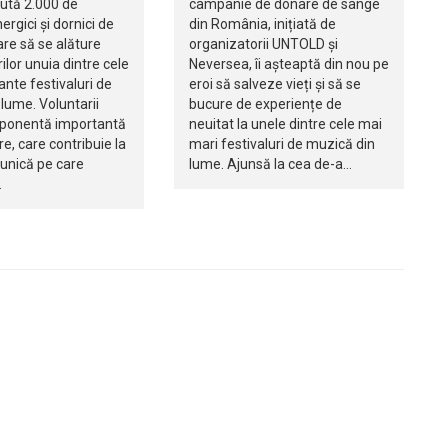
tă 2.000 de
campanie de donare de sânge
ergici și dornici de
din România, inițiată de
re să se alăture
organizatorii UNTOLD și
ilor unuia dintre cele
Neversea, îi așteaptă din nou pe
nte festivaluri de
eroi să salveze vieți și să se
lume. Voluntarii
bucure de experiențe de
ponentă importantă
neuitat la unele dintre cele mai
re, care contribuie la
mari festivaluri de muzică din
 unică pe care
lume. Ajunsă la cea de-a…
…