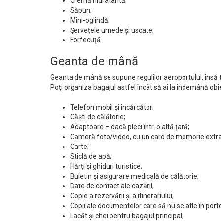
Cremă hidratantă;
Săpun;
Mini-oglindă;
Şerveţele umede şi uscate;
Forfecuţă.
Geanta de mână
Geanta de mână se supune regulilor aeroportului, însă t
Poţi organiza bagajul astfel încât să ai la îndemână obi
Telefon mobil şi încărcător;
Căşti de călătorie;
Adaptoare – dacă pleci într-o altă ţară;
Cameră foto/video, cu un card de memorie extra 
Carte;
Sticlă de apă;
Hărţi şi ghiduri turistice;
Buletin şi asigurare medicală de călătorie;
Date de contact ale cazării;
Copie a rezervării şi a itinerariului;
Copii ale documentelor care să nu se afle în porto
Lacăt şi chei pentru bagajul principal;