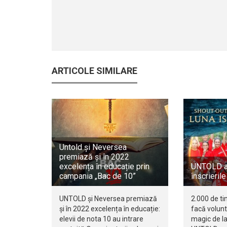
ARTICOLE SIMILARE
Untold și Neversea
premiază și în 2022
excelența în educație prin
UNTOLD a
campania „Bac de 10”
înscrierile
UNTOLD și Neversea premiază
2.000 de ti
și în 2022 excelența în educație:
facă volunt
elevii de nota 10 au intrare
magic de l