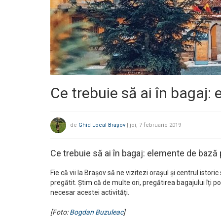
Ce trebuie să ai în bagaj:
de
Ghid Local Brașov
|
joi, 7 februarie 2019
Ce trebuie să ai în bagaj: elemente de bază 
Fie că vii la Brașov să ne vizitezi orașul și centrul istor
pregătit. Știm că de multe ori, pregătirea bagajului îți p
necesar acestei activități.
[Foto:
Bogdan Buzuleac
]