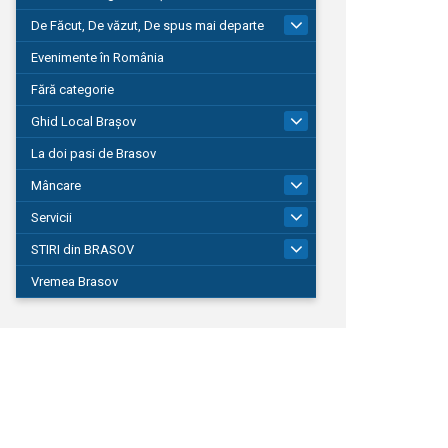
De Făcut, De văzut, De spus mai departe
149
Evenimente în România
Fără categorie
Ghid Local Brașov
8
La doi pasi de Brasov
Mâncare
1
Servicii
690
STIRI din BRASOV
195
Vremea Brasov