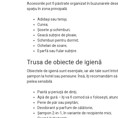
Accesoriile pot fi păstrate organizat în buzunarele des
spaţiu în zona principală.
Adidaşi sau tenişi;
Curea;
Şosete şi schimburi;
Geacă subţire de ploaie;
Schimburi pentru dormit;
Ochelari de soare;
Eşarfă sau fular subţire.
Trusa de obiecte de igienă
Obiectele de igienă sunt esenţiale, iar ale tale sunt înt
şampon la hotel sau pensiune. Însă, îţi recomandăm să le
pielea sensibilă.
Pastă şi periuţă de dinţi;
Apă de gură – îţi va fi comod să o foloseşti, atu
Perie de păr sau pieptăn;
Deodorant şi parfum de călătorie;
Şampon 2-in-1, în variante de recipiente mici;