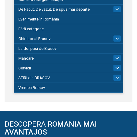
De Făcut, De văzut, De spus mai departe
149
Evenimente în România
Fără categorie
Ghid Local Brașov
8
La doi pasi de Brasov
Mâncare
1
Servicii
690
STIRI din BRASOV
194
Vremea Brasov
DESCOPERA
ROMANIA MAI
AVANTAJOS