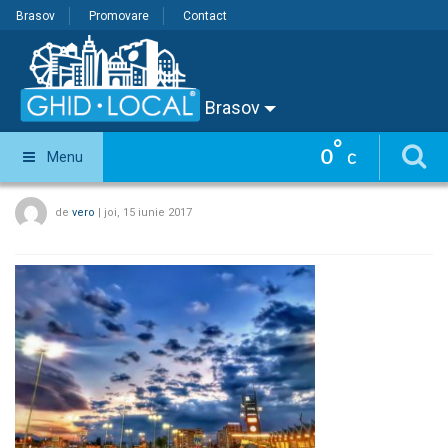
Brasov
Promovare
Contact
Brasov
°
0
Menu
C
de
vero
|
joi, 15 iunie 2017