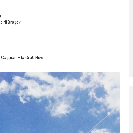
e
cirii Brașov
a Guguian – la Ora0 Hive