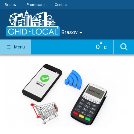
Brasov
Promovare
Contact
Brasov
°
0
Menu
C