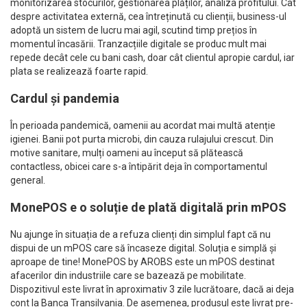
monitorizarea stocurilor, gestionarea plăților, analiza profitului. Cât
despre activitatea externă, cea întreținută cu clienții, business-ul
adoptă un sistem de lucru mai agil, scutind timp prețios în
momentul încasării. Tranzacțiile digitale se produc mult mai
repede decât cele cu bani cash, doar cât clientul apropie cardul, iar
plata se realizează foarte rapid.
Cardul și pandemia
În perioada pandemică, oamenii au acordat mai multă atenție
igienei. Banii pot purta microbi, din cauza rulajului crescut. Din
motive sanitare, mulți oameni au început să plătească
contactless, obicei care s-a întipărit deja în comportamentul
general.
MonePOS e o soluție de plată digitală prin mPOS
Nu ajunge în situația de a refuza clienți din simplul fapt că nu
dispui de un mPOS care să încaseze digital. Soluția e simplă și
aproape de tine! MonePOS by AROBS este un mPOS destinat
afacerilor din industriile care se bazează pe mobilitate.
Dispozitivul este livrat în aproximativ 3 zile lucrătoare, dacă ai deja
cont la Banca Transilvania. De asemenea, produsul este livrat pre-