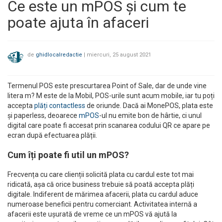
Ce este un mPOS și cum te
poate ajuta în afaceri
de
ghidlocalredactie
|
miercuri, 25 august 2021
Termenul POS este prescurtarea Point of Sale, dar de unde vine
litera m? M este de la Mobil, POS-urile sunt acum mobile, iar tu poți
accepta
plăți contactless
de oriunde. Dacă ai MonePOS, plata este
și paperless, deoarece
mPOS
-ul nu emite bon de hârtie, ci unul
digital care poate fi accesat prin scanarea codului QR ce apare pe
ecran după efectuarea plății.
Cum îți poate fi util un mPOS?
Frecvența cu care clienții solicită plata cu cardul este tot mai
ridicată, așa că orice business trebuie să poată accepta plăți
digitale. Indiferent de mărimea afacerii, plata cu cardul aduce
numeroase beneficii pentru comerciant. Activitatea internă a
afacerii este ușurată de vreme ce un mPOS vă ajută la