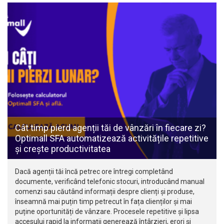
Cât timp pierd agenții tăi de vânzări în fiecare zi?
Optimall SFA automatizează activitățile repetitive
și crește productivitatea
Dacă agenții tăi încă petrec ore întregi completând
documente, verificând telefonic stocuri, introducând manual
comenzi sau căutând informații despre clienți și produse,
înseamnă mai puțin timp petrecut în fața clienților și mai
puține oportunități de vânzare. Procesele repetitive și lipsa
accesului rapid la informații generează întârzieri, erori și