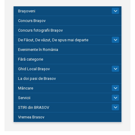
Brașoveni
9
Concurs Brașov
Concurs fotografii Brașov
De Făcut, De văzut, De spus mai departe
149
Evenimente în România
Fără categorie
Ghid Local Brașov
8
La doi pasi de Brasov
Mâncare
1
Servicii
690
STIRI din BRASOV
195
Vremea Brasov