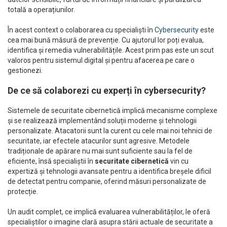
totală a operațiunilor.
În acest context o colaborarea cu specialiști în
Cybersecurity
este
cea mai bună măsură de prevenție. Cu ajutorul lor poți evalua,
identifica și remedia vulnerabilitățile. Acest prim pas este un scut
valoros pentru sistemul digital și pentru afacerea pe care o
gestionezi.
De ce să colaborezi cu experți în cybersecurity?
Sistemele de securitate cibernetică implică mecanisme complexe
și se realizează implementând soluții moderne și tehnologii
personalizate. Atacatorii sunt la curent cu cele mai noi tehnici de
securitate, iar efectele atacurilor sunt agresive. Metodele
tradiționale de apărare nu mai sunt suficiente sau la fel de
eficiente, însă specialiștii în
securitate cibernetică
vin cu
expertiză și tehnologii avansate pentru a identifica breșele dificil
de detectat pentru companie, oferind măsuri personalizate de
protecție.
Un audit complet, ce implică evaluarea vulnerabilităților, le oferă
specialiștilor o imagine clară asupra stării actuale de securitate a