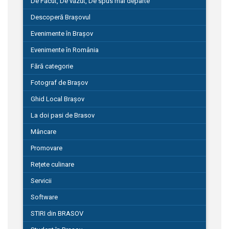
De Făcut, De văzut, De spus mai departe
Descoperă Brașovul
Evenimente în Brașov
Evenimente în România
Fără categorie
Fotograf de Brașov
Ghid Local Brașov
La doi pasi de Brasov
Mâncare
Promovare
Rețete culinare
Servicii
Software
STIRI din BRASOV