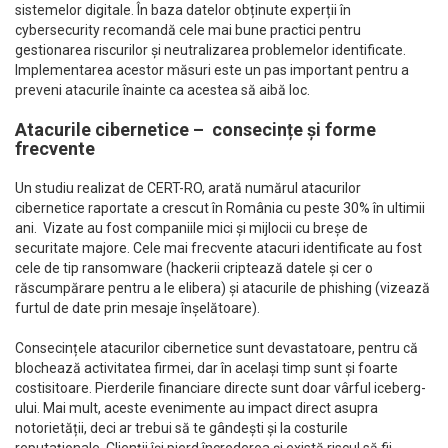
sistemelor digitale. În baza datelor obținute experții în
cybersecurity recomandă cele mai bune practici pentru
gestionarea riscurilor și neutralizarea problemelor identificate.
Implementarea acestor măsuri este un pas important pentru a
preveni atacurile înainte ca acestea să aibă loc.
Atacurile cibernetice – consecințe și forme
frecvente
Un studiu realizat de CERT-RO, arată numărul atacurilor
cibernetice raportate a crescut în România cu peste 30% în ultimii
ani. Vizate au fost companiile mici și mijlocii cu breșe de
securitate majore. Cele mai frecvente atacuri identificate au fost
cele de tip ransomware (hackerii criptează datele și cer o
răscumpărare pentru a le elibera) și atacurile de phishing (vizează
furtul de date prin mesaje înșelătoare).
Consecințele atacurilor cibernetice sunt devastatoare, pentru că
blochează activitatea firmei, dar în același timp sunt și foarte
costisitoare. Pierderile financiare directe sunt doar vârful iceberg-
ului. Mai mult, aceste evenimente au impact direct asupra
notorietății, deci ar trebui să te gândești și la costurile
reputaționale. Clienții își pierd încrederea și există riscul să fii