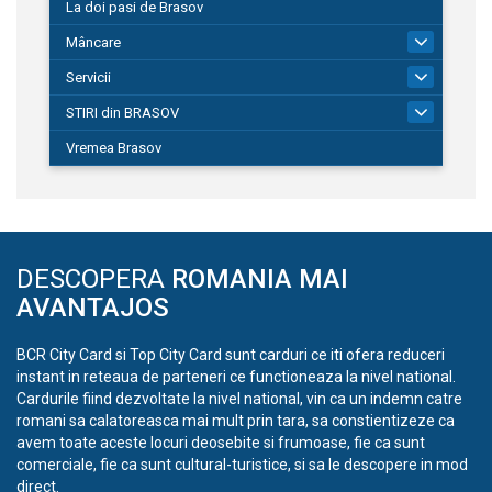
La doi pasi de Brasov
Mâncare
1
Servicii
690
STIRI din BRASOV
195
Vremea Brasov
DESCOPERA
ROMANIA MAI
AVANTAJOS
BCR City Card si Top City Card sunt carduri ce iti ofera reduceri
instant in reteaua de parteneri ce functioneaza la nivel national.
Cardurile fiind dezvoltate la nivel national, vin ca un indemn catre
romani sa calatoreasca mai mult prin tara, sa constientizeze ca
avem toate aceste locuri deosebite si frumoase, fie ca sunt
comerciale, fie ca sunt cultural-turistice, si sa le descopere in mod
direct.