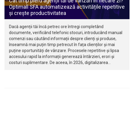
Cât timp pierd agenții tăi de vânzări în fiecare zi?
Optimall SFA automatizează activitățile repetitive
și crește productivitatea
Dacă agenții tăi încă petrec ore întregi completând
documente, verificând telefonic stocuri, introducând manual
comenzi sau căutând informații despre clienți și produse,
înseamnă mai puțin timp petrecut în fața clienților și mai
puține oportunități de vânzare. Procesele repetitive și lipsa
accesului rapid la informații generează întârzieri, erori și
costuri suplimentare. De aceea, în 2026, digitalizarea…