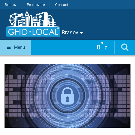
Brasov
Promovare
Contact
Brasov
°
0
Menu
C