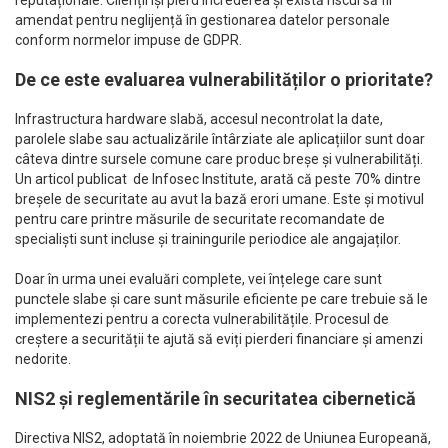
amendat pentru neglijență în gestionarea datelor personale
conform normelor impuse de GDPR.
De ce este evaluarea vulnerabilităților o prioritate?
Infrastructura hardware slabă, accesul necontrolat la date,
parolele slabe sau actualizările întârziate ale aplicațiilor sunt doar
câteva dintre sursele comune care produc breșe și vulnerabilități.
Un articol publicat de Infosec Institute, arată că peste 70% dintre
breșele de securitate au avut la bază erori umane. Este și motivul
pentru care printre măsurile de securitate recomandate de
specialiști sunt incluse și trainingurile periodice ale angajaților.
Doar în urma unei evaluări complete, vei înțelege care sunt
punctele slabe și care sunt măsurile eficiente pe care trebuie să le
implementezi pentru a corecta vulnerabilitățile. Procesul de
creștere a securității te ajută să eviți pierderi financiare și amenzi
nedorite.
NIS2 și reglementările în securitatea cibernetică
Directiva NIS2, adoptată în noiembrie 2022 de Uniunea Europeană,