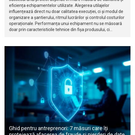
eficiența echipamentelor utilizate. Alegerea utilajelor
influențează direct nu doar calitatea execuției, ci și modul de
organizare a șantierului, ritmul lucrărilor și controlul costurilor
operaționale. Performanța unui echipament nu se măsoară
doar prin caracteristicile tehnice din fișa produsului, ci…
Ghid pentru antreprenori: 7 măsuri care îți
protejează afacerea de fraude și pierderi de date