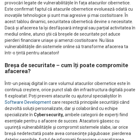
provocări legate de vulnerabilitățile în fața atacurilor cibernetice.
Este confirmat faptul că atacurile cibernetice evoluează odată cu
inovațiile tehnologice și sunt mai agresive și mai costisitoare. În
acest tablou dinamic, securitatea cibernetică devine o necesitate.
Dacă și afacerea ta își desfășoară integral sau parțial activitatea în
mediul online, atunci știi că breșele de securitate pot aduce
pierderi financiare uriașe și amenzi costisitoare. Nu lăsa
vulnerabilitățile din sistemele online să transforme afacerea ta
într-o țintă pentru atacatori!
Breșa de securitate – cum îți poate compromite
afacerea?
Într-un peisaj digital în care volumul atacurilor cibernetice este în
continuă creștere, orice punct slab din infrastructura digitală poate
fi exploatat. Poți preveni atacurile cu ajutorul specialiștilor în
Software Development
care respectă principiile securității când
dezvoltă soluții personalizate, dar și colaborând cu echipe
specializate în
Cybersecurity,
ambele categorii de experți fiind
esențiale pentru o afacere de succes. Atacatorii găsesc cu
ușurință vulnerabilitățile și compromit sistemele slabe, iar orice
breșă nedetectată poate avea consecințe păguboase: pierderea
datelor sensibile, furtul de informații financiare și paralizarea