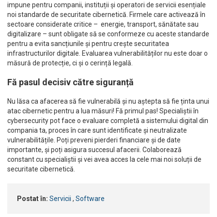
impune pentru companii, instituții și operatori de servicii esențiale
noi standarde de securitate cibernetică. Firmele care activează în
sectoare considerate critice – energie, transport, sănătate sau
digitalizare – sunt obligate să se conformeze cu aceste standarde
pentru a evita sancțiunile și pentru crește securitatea
infrastructurilor digitale. Evaluarea vulnerabilităților nu este doar o
măsură de protecție, ci și o cerință legală.
Fă pasul decisiv către siguranță
Nu lăsa ca afacerea să fie vulnerabilă și nu aștepta să fie ținta unui
atac cibernetic pentru a lua măsuri! Fă primul pas! Specialiștii în
cybersecurity pot face o evaluare completă a sistemului digital din
compania ta, proces în care sunt identificate și neutralizate
vulnerabilitățile. Poți preveni pierderi financiare și de date
importante, și poți asigura succesul afacerii. Colaborează
constant cu specialiștii și vei avea acces la cele mai noi soluții de
securitate cibernetică.
Postat în:
Servicii
,
Software