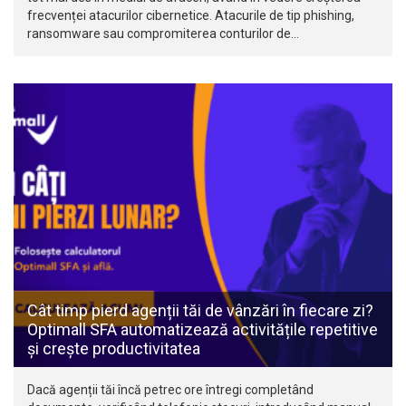
frecvenței atacurilor cibernetice. Atacurile de tip phishing,
ransomware sau compromiterea conturilor de…
Cât timp pierd agenții tăi de vânzări în fiecare zi?
Optimall SFA automatizează activitățile repetitive
și crește productivitatea
Dacă agenții tăi încă petrec ore întregi completând