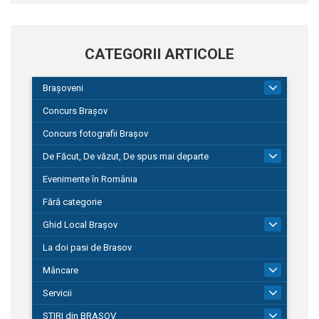
CATEGORII ARTICOLE
Brașoveni
9
Concurs Brașov
Concurs fotografii Brașov
De Făcut, De văzut, De spus mai departe
149
Evenimente în România
Fără categorie
Ghid Local Brașov
8
La doi pasi de Brasov
Mâncare
1
Servicii
690
STIRI din BRASOV
195