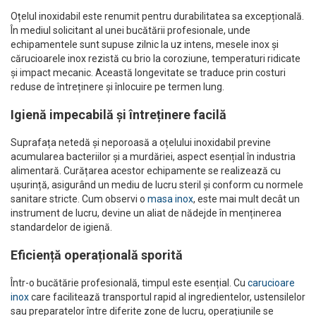
Oțelul inoxidabil este renumit pentru durabilitatea sa excepțională.
În mediul solicitant al unei bucătării profesionale, unde
echipamentele sunt supuse zilnic la uz intens, mesele inox și
cărucioarele inox rezistă cu brio la coroziune, temperaturi ridicate
și impact mecanic. Această longevitate se traduce prin costuri
reduse de întreținere și înlocuire pe termen lung.
Igienă impecabilă și întreținere facilă
Suprafața netedă și neporoasă a oțelului inoxidabil previne
acumularea bacteriilor și a murdăriei, aspect esențial în industria
alimentară. Curățarea acestor echipamente se realizează cu
ușurință, asigurând un mediu de lucru steril și conform cu normele
sanitare stricte. Cum observi o
masa inox
, este mai mult decât un
instrument de lucru, devine un aliat de nădejde în menținerea
standardelor de igienă.
Eficiență operațională sporită
Într-o bucătărie profesională, timpul este esențial. Cu
carucioare
inox
care facilitează transportul rapid al ingredientelor, ustensilelor
sau preparatelor între diferite zone de lucru, operațiunile se