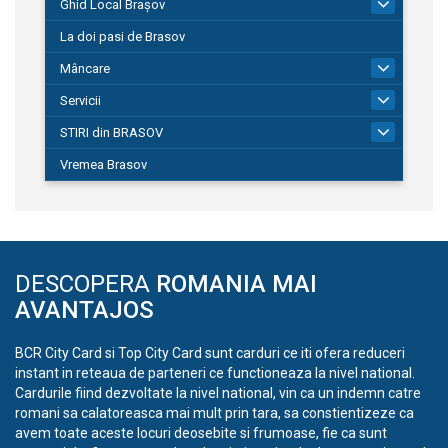
Ghid Local Brașov
8
La doi pasi de Brasov
Mâncare
1
Servicii
690
STIRI din BRASOV
195
Vremea Brasov
DESCOPERA
ROMANIA MAI
AVANTAJOS
BCR City Card si Top City Card sunt carduri ce iti ofera reduceri
instant in reteaua de parteneri ce functioneaza la nivel national.
Cardurile fiind dezvoltate la nivel national, vin ca un indemn catre
romani sa calatoreasca mai mult prin tara, sa constientizeze ca
avem toate aceste locuri deosebite si frumoase, fie ca sunt