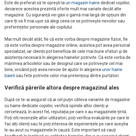
Este de preferat să te oprești la
un magazin haine
dedicat copiilor,
deoarece acestea prezintă oferte mult mai variate decât alte
magazine. Cu siguranță vei găsi o gamă mai largă de opțiuni din
care îți va fi mai ușor să alegi ceea ce se potrivește nevoilor sau
preferințelor personale ale copilului.
Mai mult decât atât, fie că este vorba despre magazine fizice, fie
că este vorba despre magazine online, acestea pot avea personal
specializat, iar clienții pot beneficia de cele mai bune sfaturi și de
asistența necesară în alegerea hainelor potrivite. Că este vorba de
mărimea articolelor sau de designul care se potrivește cel mai
bine, oricând poți avea nevoie de ajutor în alegerea
unor haine
baieti
sau fete potrivite celor mai pretențioși dintre purtători.
Verifică părerile altora despre magazinul ales
După ce te-ai asigurat că ai cel puțin câteva variante de magazine
cu haine dedicate copiilor, verifică opiniile altor clienți și
cercetează, în acest fel, reputația pe care o au magazinele țintă.
Poți citi recenziile altor utilizatori, poți verifica evaluările pe care le
fac alți clienți sau te poți interesa de experiențele pe care aceștia
le-au avut cu magazinele în cauză. Este important să cauți
feedback în legătură cu calitatea hainelor, dar și cu serviciul clienți