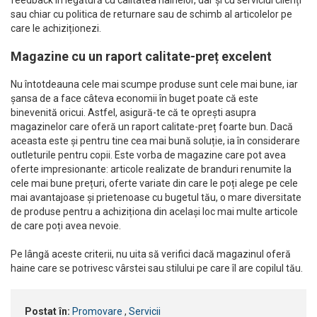
sau chiar cu politica de returnare sau de schimb al articolelor pe
care le achiziționezi.
Magazine cu un raport calitate-preț excelent
Nu întotdeauna cele mai scumpe produse sunt cele mai bune, iar
șansa de a face câteva economii în buget poate că este
binevenită oricui. Astfel, asigură-te că te oprești asupra
magazinelor care oferă un raport calitate-preț foarte bun. Dacă
aceasta este și pentru tine cea mai bună soluție, ia în considerare
outleturile pentru copii. Este vorba de magazine care pot avea
oferte impresionante: articole realizate de branduri renumite la
cele mai bune prețuri, oferte variate din care le poți alege pe cele
mai avantajoase și prietenoase cu bugetul tău, o mare diversitate
de produse pentru a achiziționa din același loc mai multe articole
de care poți avea nevoie.
Pe lângă aceste criterii, nu uita să verifici dacă magazinul oferă
haine care se potrivesc vârstei sau stilului pe care îl are copilul tău.
Postat în:
Promovare
,
Servicii