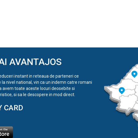
AI AVANTAJOS
reduceri instant in reteaua de parteneri ce
e la nivel national, vin ca un indemn catre romani
a avem toate aceste locuri deosebite si
istice, si sa le descopere in mod direct.
Y CARD