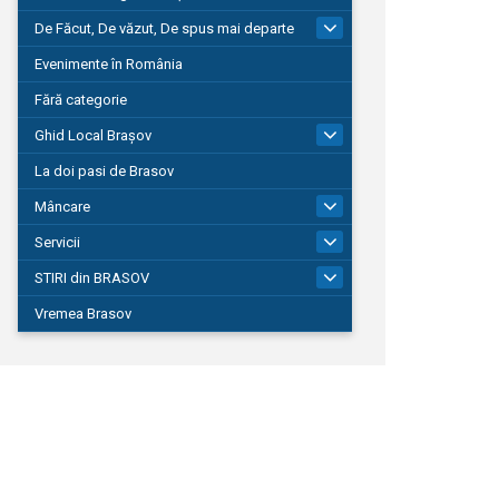
De Făcut, De văzut, De spus mai departe
149
Evenimente în România
Fără categorie
Ghid Local Brașov
8
La doi pasi de Brasov
Mâncare
1
Servicii
690
STIRI din BRASOV
194
Vremea Brasov