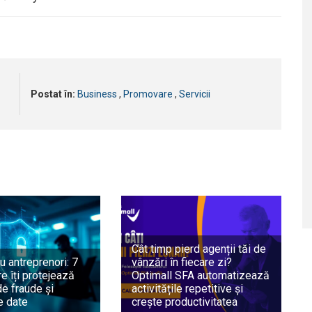
Postat în:
Business
,
Promovare
,
Servicii
Cât timp pierd agenții tăi de
u antreprenori: 7
vânzări în fiecare zi?
e îți protejează
Optimall SFA automatizează
e fraude și
activitățile repetitive și
e date
crește productivitatea