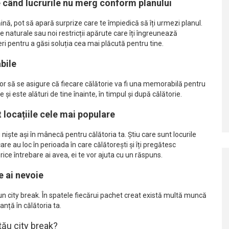
e când lucrurile nu merg conform planului
ăină, pot să apară surprize care te împiedică să îți urmezi planul.
naturale sau noi restricții apărute care îți îngreunează
teri pentru a găsi soluția cea mai plăcută pentru tine.
bile
i vor să se asigure că fiecare călătorie va fi una memorabilă pentru
 și este alături de tine înainte, în timpul și după călătorie.
t locațiile cele mai populare
u niște ași în mânecă pentru călătoria ta. Știu care sunt locurile
re au loc în perioada în care călătorești și îți pregătesc
Orice întrebare ai avea, ei te vor ajuta cu un răspuns.
e ai nevoie
un city break. În spatele fiecărui pachet creat există multă muncă
ranță în călătoria ta.
tău city break?