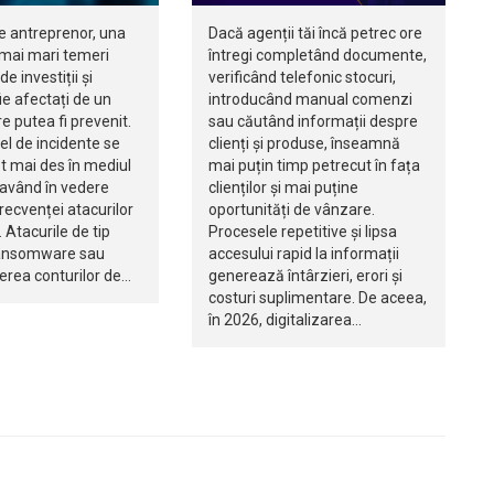
e antreprenor, una
Dacă agenții tăi încă petrec ore
 mai mari temeri
întregi completând documente,
de investiții și
verificând telefonic stocuri,
e afectați de un
introducând manual comenzi
re putea fi prevenit.
sau căutând informații despre
fel de incidente se
clienți și produse, înseamnă
t mai des în mediul
mai puțin timp petrecut în fața
 având în vedere
clienților și mai puține
recvenței atacurilor
oportunități de vânzare.
 Atacurile de tip
Procesele repetitive și lipsa
ransomware sau
accesului rapid la informații
rea conturilor de…
generează întârzieri, erori și
costuri suplimentare. De aceea,
în 2026, digitalizarea…