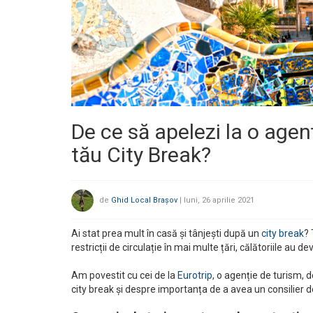
De ce să apelezi la o agen
tău City Break?
de
Ghid Local Brașov
|
luni, 26 aprilie 2021
Ai stat prea mult în casă și tânjești după un
city break
? 
restricții de circulație în mai multe țări, călătoriile au 
Am povestit cu cei de la
Eurotrip
, o agenție de turism, d
city break și despre importanța de a avea un consilier d