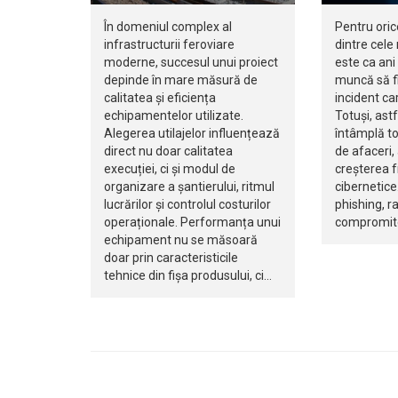
În domeniul complex al
Pentru oric
infrastructurii feroviare
dintre cele
moderne, succesul unui proiect
este ca ani 
depinde în mare măsură de
muncă să fi
calitatea și eficiența
incident ca
echipamentelor utilizate.
Totuși, ast
Alegerea utilajelor influențează
întâmplă to
direct nu doar calitatea
de afaceri,
execuției, ci și modul de
creșterea f
organizare a șantierului, ritmul
cibernetice.
lucrărilor și controlul costurilor
phishing, 
operaționale. Performanța unui
compromite
echipament nu se măsoară
doar prin caracteristicile
tehnice din fișa produsului, ci…