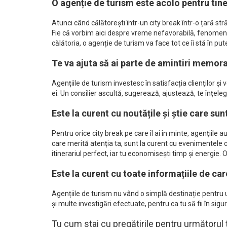
O agenție de turism este acolo pentru tin
Atunci când călătorești într-un city break într-o țară str
Fie că vorbim aici despre vreme nefavorabilă, fenomene 
călătoria, o agenție de turism va face tot ce îi stă în pu
Te va ajuta să ai parte de amintiri memora
Agențiile de turism investesc în satisfacția clienților ș
ei. Un consilier ascultă, sugerează, ajustează, te înțelege
Este la curent cu noutățile și știe care sun
Pentru orice city break pe care îl ai în minte, agențiile a
care merită atenția ta, sunt la curent cu evenimentele ca
itinerariul perfect, iar tu economisești timp și energie. 
Este la curent cu toate informațiile de car
Agențiile de turism nu vând o simplă destinație pentru 
și multe investigări efectuate, pentru ca tu să fii în sigu
Tu cum stai cu pregătirile pentru următorul 