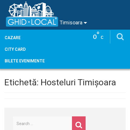
Timisoara
°
0
C
CAZARE
CITY CARD
BILETE EVENIMENTE
Etichetă:
Hosteluri Timișoara
Caută
după: