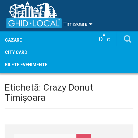
Timisoara
°
0
C
CAZARE
CITY CARD
BILETE EVENIMENTE
Etichetă:
Crazy Donut
Timișoara
Caută