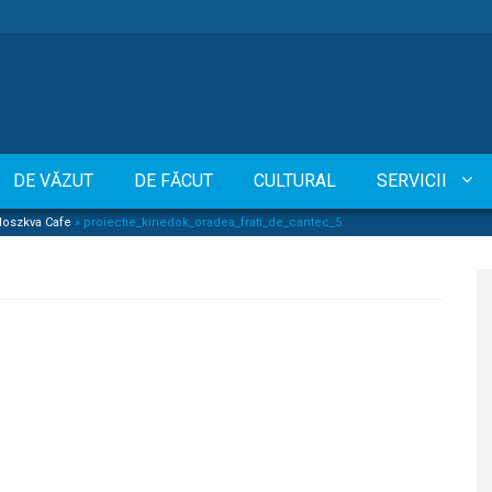
DE VĂZUT
DE FĂCUT
CULTURAL
SERVICII
 Moszkva Cafe
»
proiectie_kinedok_oradea_frati_de_cantec_5