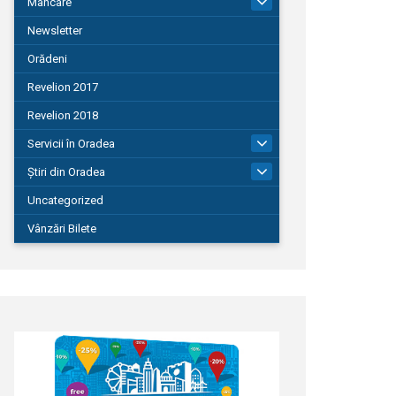
Mâncare
22
Newsletter
Orădeni
Revelion 2017
Revelion 2018
Servicii în Oradea
104
Știri din Oradea
1.127
Uncategorized
Vânzări Bilete