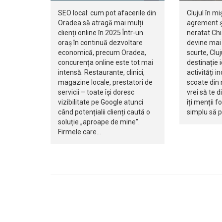
SEO local: cum pot afacerile din
Clujul în mi
Oradea să atragă mai mulți
agrement ș
clienți online în 2025 Într-un
neratat Ch
oraș în continuă dezvoltare
devine mai 
economică, precum Oradea,
scurte, Clu
concurența online este tot mai
destinație 
intensă. Restaurante, clinici,
activități i
magazine locale, prestatori de
scoate din r
servicii – toate își doresc
vrei să te d
vizibilitate pe Google atunci
îți menții f
când potențialii clienți caută o
simplu să 
soluție „aproape de mine”.
Firmele care…