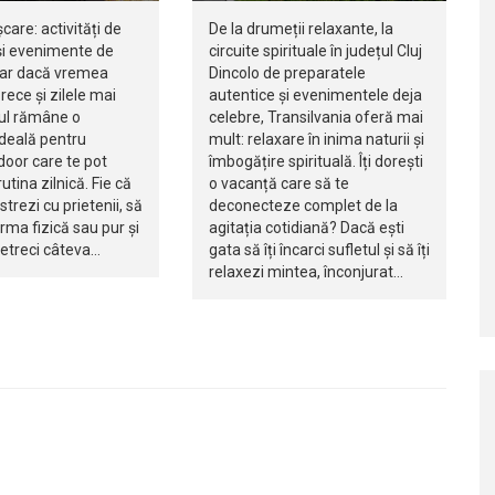
șcare: activități de
De la drumeții relaxante, la
i evenimente de
circuite spirituale în județul Cluj
iar dacă vremea
Dincolo de preparatele
rece și zilele mai
autentice și evenimentele deja
jul rămâne o
celebre, Transilvania oferă mai
ideală pentru
mult: relaxare în inima naturii și
ndoor care te pot
îmbogățire spirituală. Îți dorești
utina zilnică. Fie că
o vacanță care să te
istrezi cu prietenii, să
deconecteze complet de la
orma fizică sau pur și
agitația cotidiană? Dacă ești
petreci câteva…
gata să îți încarci sufletul și să îți
relaxezi mintea, înconjurat…