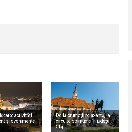
ișcare: activități
De la drumeții relaxante, la
nt și evenimente
circuite spirituale în județul
Cluj