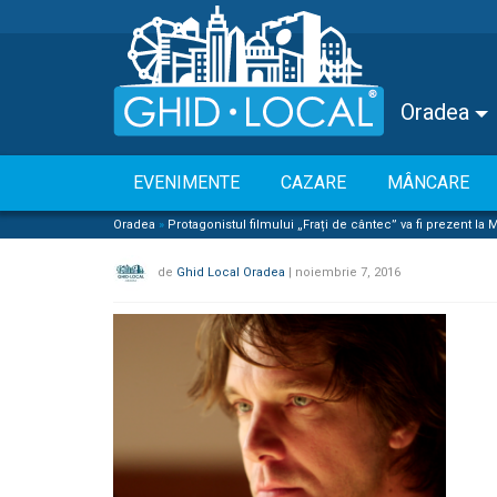
Oradea
EVENIMENTE
CAZARE
MÂNCARE
Oradea
»
Protagonistul filmului „Frați de cântec” va fi prezent la
de
Ghid Local Oradea
|
noiembrie 7, 2016