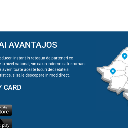
AI AVANTAJOS
reduceri instant in reteaua de parteneri ce
e la nivel national, vin ca un indemn catre romani
a avem toate aceste locuri deosebite si
istice, si sa le descopere in mod direct.
Y CARD