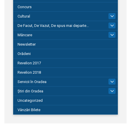
Concurs
Cultural
101
De Facut, De Vazut, De spus mai departe…
580
Mâncare
22
Newsletter
Orădeni
Revelion 2017
Revelion 2018
Servicii în Oradea
104
Știri din Oradea
1.127
Uncategorized
Vânzări Bilete