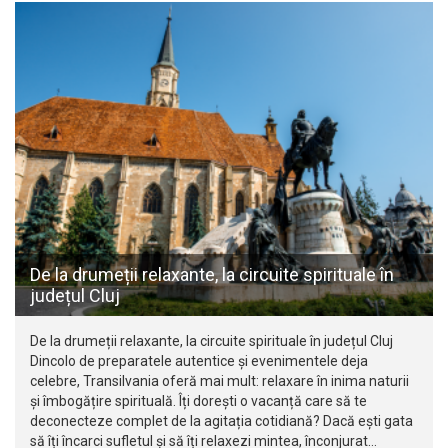
De la drumeții relaxante, la circuite spirituale în
județul Cluj
De la drumeții relaxante, la circuite spirituale în județul Cluj
Dincolo de preparatele autentice și evenimentele deja
celebre, Transilvania oferă mai mult: relaxare în inima naturii
și îmbogățire spirituală. Îți dorești o vacanță care să te
deconecteze complet de la agitația cotidiană? Dacă ești gata
să îți încarci sufletul și să îți relaxezi mintea, înconjurat…