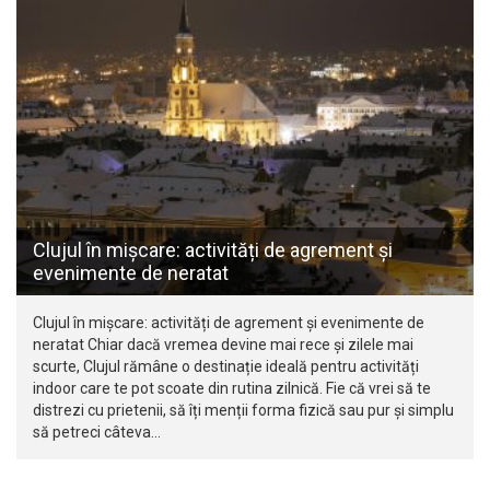
Clujul în mișcare: activități de agrement și
evenimente de neratat
Clujul în mișcare: activități de agrement și evenimente de
neratat Chiar dacă vremea devine mai rece și zilele mai
scurte, Clujul rămâne o destinație ideală pentru activități
indoor care te pot scoate din rutina zilnică. Fie că vrei să te
distrezi cu prietenii, să îți menții forma fizică sau pur și simplu
să petreci câteva…