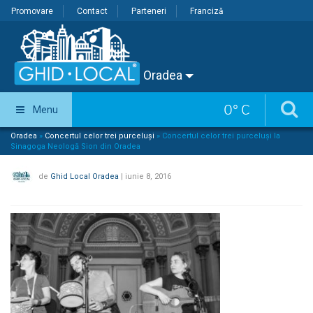
Promovare
Contact
Parteneri
Franciză
Oradea
0
°
C
Menu
Oradea
»
Concertul celor trei purceluși
»
Concertul celor trei purceluși la
Sinagoga Neologă Sion din Oradea
de
Ghid Local Oradea
|
iunie 8, 2016