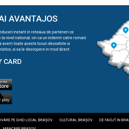
AI AVANTAJOS
reduceri instant in reteaua de parteneri ce
e la nivel national, vin ca un indemn catre romani
a avem toate aceste locuri deosebite si
istice, si sa le descopere in mod direct.
Y CARD
VARE PE GHID LOCAL BRAȘOV
CULTURAL BRAȘOV
DE FACUT IN BR
MANCARE BRASOV