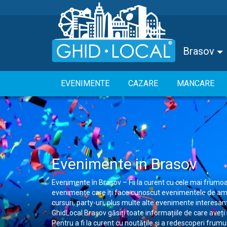
Brasov
EVENIMENTE
CAZARE
MANCARE
Evenimente in Brasov
Evenimente în Brașov – Fii la curent cu cele mai frumoa
evenimente care îți face cunoscut evenimentele de amploa
cursuri, party-uri, plus multe alte evenimente interesan
GhidLocal Brașov găsiți toate informațiile de care aveți
Pentru a fi la curent cu noutățile și a redescoperi frum