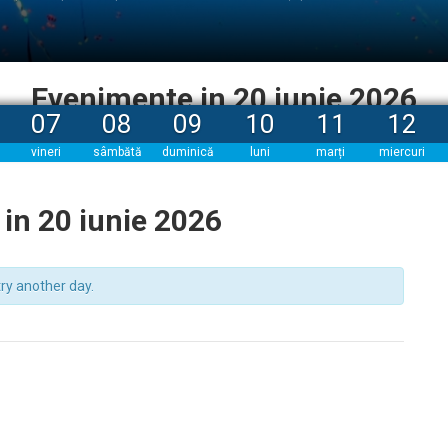
Evenimente in 20 iunie 2026
07
08
09
10
11
12
vineri
sâmbătă
duminică
luni
marți
miercuri
in 20 iunie 2026
try another day.