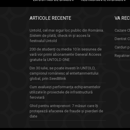
ARTICOLE RECENTE
VA RE
Untold, cel mai sigur loc public din România.
Cazare Cl
Sistem de plată, check-in și acces la
Dentist C
festivalul Untold
Carduri p
200 de studenți cu media 10 în sesiunea de
vară vor primi abonamente General Access
Repatrie
gratuite la UNTOLD ONE
Din 30 iulie, se poate investi în UNTOLD,
campionul românesc al entertainmentului
global, prin SeedBlink
Cum evaluezi performanța echipamentelor
utilizate în proiectele de infrastructură
feroviară
Ghid pentru antreprenori: 7 măsuri care îți
protejează afacerea de fraude și pierderi de
date