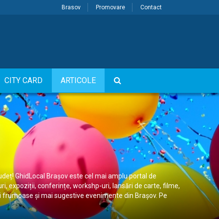
Brasov
Promovare
Contact
CITY CARD
ARTICOLE
județ! GhidLocal Brașov este cel mai amplu portal de
 expoziții, conferințe, workshp-uri, lansări de carte, filme,
 mai frumoase și mai sugestive evenimente din Brașov. Pe