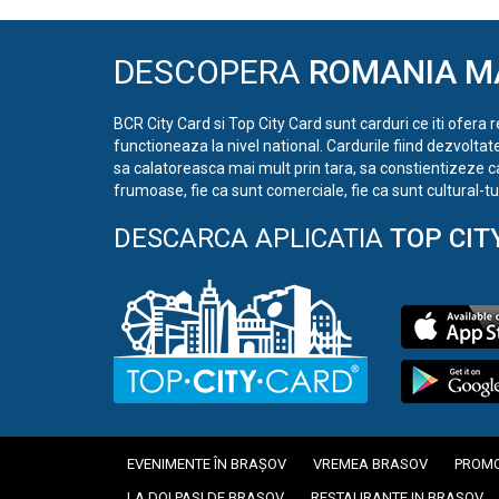
DESCOPERA
ROMANIA M
BCR City Card si Top City Card sunt carduri ce iti ofera 
functioneaza la nivel national. Cardurile fiind dezvoltat
sa calatoreasca mai mult prin tara, sa constientizeze c
frumoase, fie ca sunt comerciale, fie ca sunt cultural-tur
DESCARCA APLICATIA
TOP CIT
EVENIMENTE ÎN BRAȘOV
VREMEA BRASOV
PROMO
LA DOI PASI DE BRASOV
RESTAURANTE IN BRASOV