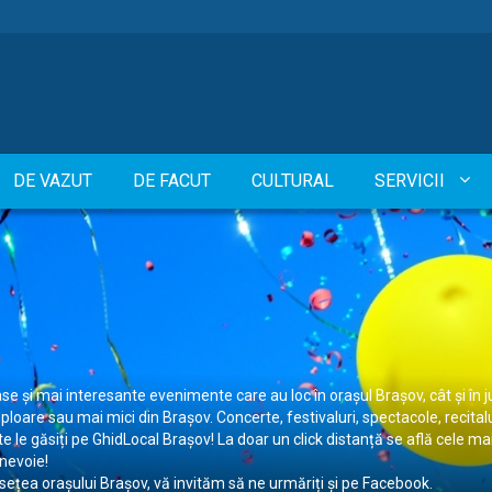
DE VAZUT
DE FACUT
CULTURAL
SERVICII
se și mai interesante evenimente care au loc în orașul Brașov, cât și în 
re sau mai mici din Brașov. Concerte, festivaluri, spectacole, recitaluri,
te le găsiți pe GhidLocal Brașov! La doar un click distanță se află cele
 nevoie!
usețea orașului Brașov, vă invităm să ne urmăriți și pe Facebook.