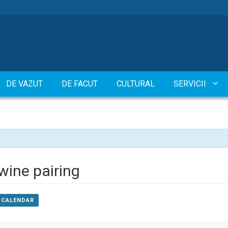
DE VAZUT
DE FACUT
CULTURAL
SERVICII
wine pairing
 CALENDAR