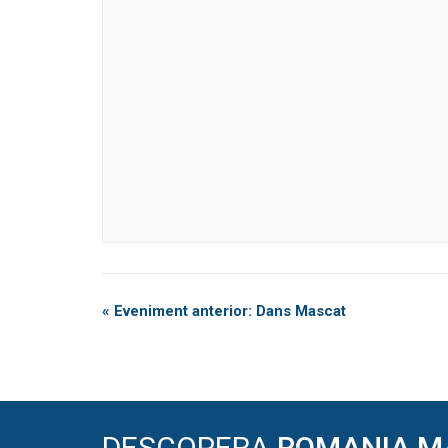
Eveniment
«
Eveniment anterior: Dans Mascat
Navigation
DESCOPERA
ROMANIA M