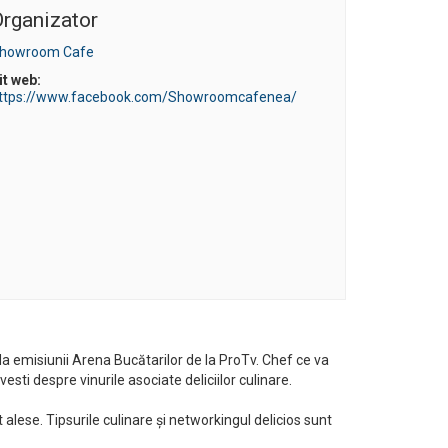
rganizator
howroom Cafe
it web:
ttps://www.facebook.com/Showroomcafenea/
azda emisiunii Arena Bucătarilor de la ProTv. Chef ce va
sti despre vinurile asociate deliciilor culinare.
 alese. Tipsurile culinare și networkingul delicios sunt