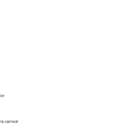
ce:
ină carnea!