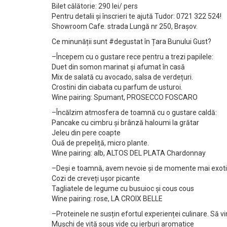
Bilet călătorie: 290 lei/ pers
Pentru detalii și înscrieri te ajută Tudor: 0721 322 524!
Showroom Cafe. strada Lungă nr 250, Brașov.
Ce minunății sunt #degustat în Țara Bunului Gust?
–Începem cu o gustare rece pentru a trezi papilele:
Duet din somon marinat și afumat în casă
Mix de salată cu avocado, salsa de verdețuri.
Crostini din ciabata cu parfum de usturoi.
Wine pairing: Spumant, PROSECCO FOSCARO
–Încălzim atmosfera de toamnă cu o gustare caldă:
Pancake cu cimbru și brânză haloumi la grătar
Jeleu din pere coapte
Ouă de prepeliță, micro plante.
Wine pairing: alb, ALTOS DEL PLATA Chardonnay
–Deși e toamnă, avem nevoie și de momente mai exoti
Cozi de creveți ușor picante
Tagliatele de legume cu busuioc și cous cous
Wine pairing: rose, LA CROIX BELLE
–Proteinele ne susțin efortul experienței culinare. Să v
Mușchi de vită sous vide cu ierburi aromatice