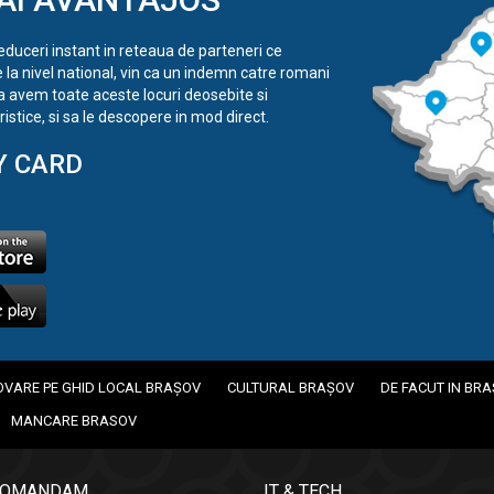
reduceri instant in reteaua de parteneri ce
e la nivel national, vin ca un indemn catre romani
a avem toate aceste locuri deosebite si
istice, si sa le descopere in mod direct.
Y CARD
VARE PE GHID LOCAL BRAȘOV
CULTURAL BRAȘOV
DE FACUT IN BR
MANCARE BRASOV
COMANDAM
IT & TECH