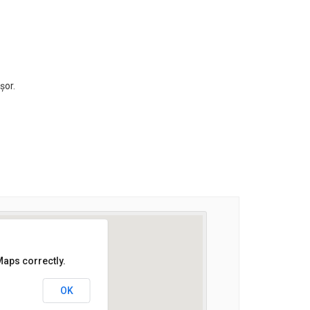
șor.
Maps correctly.
OK