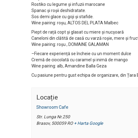
Rostiko cu legume și infuzii marocane
Spanac și roșii deshidratate.
Sos demi glace cu goji și stafide.
Wine pairing: roșu, ALTOS DEL PLATA Malbec
Piept de rață copt și glasat cu miere și nucșoară
Caneloni din clătită de casă cu varză roșie, mere și fruc
Wine pairing: roșu , DOMAINE GALAMAN
–Fiecare experiență se încheie cu un moment dulce
Cremă de ciocolată cu caramel și inimă de mango
Wine pairing: alb, Amandine Balla Geza
Cu pasiune pentru gust echipa de organizare, din Țara 
Locație
Showroom Cafe
Str. Lunga Nr.250
Brasov
,
500059
RO
+ Harta Google