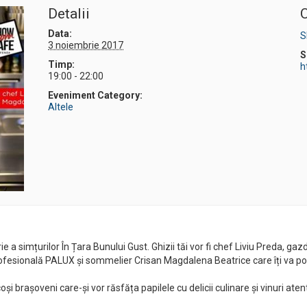
Detalii
O
Data:
S
3 noiembrie 2017
S
Timp:
h
19:00 - 22:00
Eveniment Category:
Altele
rie a simțurilor În Țara Bunului Gust. Ghizii tăi vor fi chef Liviu Preda, g
t profesională PALUX și sommelier Crisan Magdalena Beatrice care îți va pove
 brașoveni care-și vor răsfăța papilele cu delicii culinare și vinuri atent