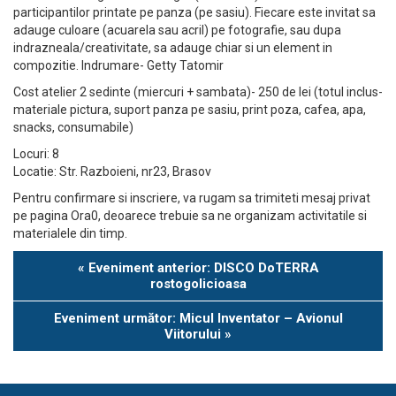
participantilor printate pe panza (pe sasiu). Fiecare este invitat sa
adauge culoare (acuarela sau acril) pe fotografie, sau dupa
indrazneala/creativitate, sa adauge chiar si un element in
compozitie. Indrumare- Getty Tatomir
Cost atelier 2 sedinte (miercuri + sambata)- 250 de lei (totul inclus-
materiale pictura, suport panza pe sasiu, print poza, cafea, apa,
snacks, consumabile)
Locuri: 8
Locatie: Str. Razboieni, nr23, Brasov
Pentru confirmare si inscriere, va rugam sa trimiteti mesaj privat
pe pagina Ora0, deoarece trebuie sa ne organizam activitatile si
materialele din timp.
Eveniment
«
Eveniment anterior: DISCO DoTERRA
Navigation
rostogolicioasa
Eveniment următor: Micul Inventator – Avionul
Viitorului
»