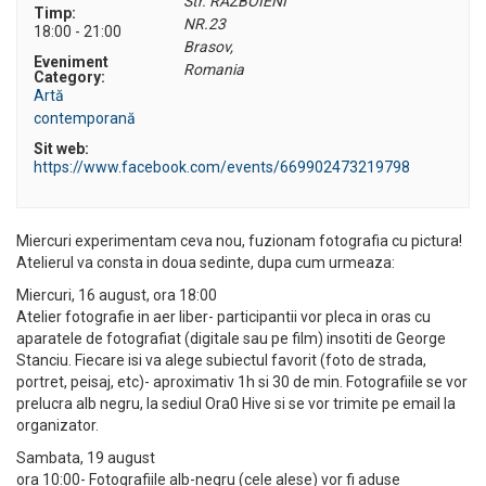
Str. RAZBOIENI
Timp:
NR.23
18:00 - 21:00
Brasov
,
Eveniment
Romania
Category:
Artă
contemporană
Sit web:
https://www.facebook.com/events/669902473219798
Miercuri experimentam ceva nou, fuzionam fotografia cu pictura!
Atelierul va consta in doua sedinte, dupa cum urmeaza:
Miercuri, 16 august, ora 18:00
Atelier fotografie in aer liber- participantii vor pleca in oras cu
aparatele de fotografiat (digitale sau pe film) insotiti de George
Stanciu. Fiecare isi va alege subiectul favorit (foto de strada,
portret, peisaj, etc)- aproximativ 1h si 30 de min. Fotografiile se vor
prelucra alb negru, la sediul Ora0 Hive si se vor trimite pe email la
organizator.
Sambata, 19 august
ora 10:00- Fotografiile alb-negru (cele alese) vor fi aduse