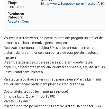
Timp:
https://www.facebook.com/CreativeArtCursu
9:00 - 23:00
Eveniment
Category:
Activitati Copii
Va invit la #creativeart, de aceasta data am pregatit un atelier de
pictura si reciclare creativa pentru copilasi.
Realizam impreuna un tablou 3D cu iz de primavara in care
pictam, dar cream floricele din cofraje de oua, petale, nasturi si
margele.
O sambata plina de culoare in care incurajam creativitatea
copilului, dexteritatea manuala, orientarea spatiala, atentia si nu in
ultimul rând comunicarea.
Va ateptam cu drag sa va inscrieti pana vineri 9 Martie.La finalul
atelierului fiecare participant pleaca cu tabloul acasa.
Costul atelierului: 50 lei (materiale incluse)
Timp de lucru: 2 ore (11.00-13.00)
Varste: 5-12 ani
Inscrierile se fac pe mesageria Creative-Art sau la nr de tel 0724