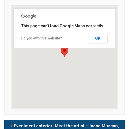
This page can't load Google Maps correctly.
OK
Do you own this website?
Eveniment
«
Eveniment anterior: Meet the artist – Ioana Muscan,