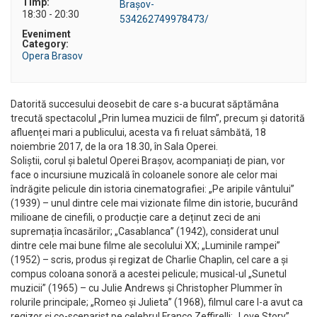
Timp:
Braşov-
18:30 - 20:30
534262749978473/
Eveniment
Category:
Opera Brasov
Datorită succesului deosebit de care s-a bucurat săptămâna
trecută spectacolul „Prin lumea muzicii de film”, precum și datorită
afluenței mari a publicului, acesta va fi reluat sâmbătă, 18
noiembrie 2017, de la ora 18.30, în Sala Operei.
Soliștii, corul și baletul Operei Brașov, acompaniați de pian, vor
face o incursiune muzicală în coloanele sonore ale celor mai
îndrăgite pelicule din istoria cinematografiei: „Pe aripile vântului”
(1939) – unul dintre cele mai vizionate filme din istorie, bucurând
milioane de cinefili, o producție care a deținut zeci de ani
supremația încasărilor; „Casablanca” (1942), considerat unul
dintre cele mai bune filme ale secolului XX; „Luminile rampei”
(1952) – scris, produs și regizat de Charlie Chaplin, cel care a și
compus coloana sonoră a acestei pelicule; musical-ul „Sunetul
muzicii” (1965) – cu Julie Andrews și Christopher Plummer în
rolurile principale; „Romeo și Julieta” (1968), filmul care l-a avut ca
regizor și co-scenarist pe celebrul Franco Zeffirelli; „Love Story”