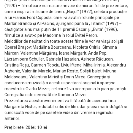
(1970) – filmul care nu mai are nevoie de nici un fel de prezentare,
care a inspirat milioane de tineri; „Nașul” (1972), celebra producție
a lui Francis Ford Coppola, care i-a avut în rolurile principale pe
Marlon Brando și Al Pacino, ajungând până la „Titanic” (1997) –
câștigător a nu mai puțin de 11 premii Oscar și „Evita” (1996),
filmul ce a avut-o pe Madonna în rolul Evitei Peron.
Melodiilor de neuitat din toate aceste filme le vor va viață soliștii
Operei Brașov: Mădălina Bourceanu, Nicoleta Chirilă, Simona
Mărcan, Valentina Mărgăraș, Ioana Mărgărit, Anda Pop,
Lăcrămioara Schuller, Gabriela Hazarian, Asineta Răducan,
Cristina Roșu, Carmen Topciu, Liviu Iftene, Mihai Irimia, Alexandru
Aghenie, Valentin Marele, Marian Rește. Soliști balet: Miruna
Moldoveanu, Valentina Mirică și Dorin Mirea. Concepția și
conducerea muzicală a acestui spectacol original îi aparține
maestrului Ovidiu Mezei, cel care îi va acompania la pian pe artiști.
Coregrafia este semnată de Ramona Mezei.
Prezentarea acestui eveniment va fi făcută de aceeași Irina
Margareta Nistor, redutabil critic de film, dar și cea mai îndrăgită și
cunoscută voce de pe casetele video din vremea regimului
anterior.
Preț bilete: 20 lei; 10 lei