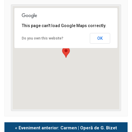
This page can't load Google Maps correctly.
OK
Do you own this website?
Eveniment
«
Eveniment anterior: Carmen | Operă de G. Bizet
Navigation