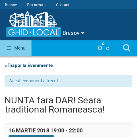
Brasov
Promovare
Contact
Brasov
°
0
Menu
C
« Înapoi la Evenimente
Acest eveniment a trecut.
NUNTA fara DAR! Seara
traditional Romaneasca!
16 MARTIE 2018 19:00
-
22:00