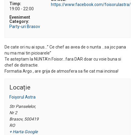
Timp:
https://www.facebook.com/foisorulastra/
19:00 - 22:00
Eveniment
Category:
Party-uri Brasov
De cate ori nu ai spus…” Ce chef as avea de o nunta …sa joc pana
nu ma mai tin picioarele”
Te asteptam la NUNTA’n Foisor…fara DAR doar cu voie buna si
chef de distractie.
Formatia Argo , are grija de atmosfera sa fie cat mai incinsa!
Locație
Foișorul Astra
Str Panselelor,
Nr 2
Brasov
,
500419
RO
+ Harta Google