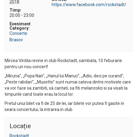
2018
https://www.facebook.com/rockstadt/
Timp:
20:00 - 23:00
Eveniment
Category:
Concerte
Brasov
Mircea Vintila revine in club Rockstadt, sambata, 10 feburarie
pentru un nou concert!
„Miruna”, „Popa Nan”, „Hanul lui Manuc”, „Adio, deci pe curand”,
„Peste rabdari”, „Musette” sunt numai cateva dintre motivele care
va vor face sa zambiti, să cantati, sa fiti melancolici si sa visati la
timpurile cand toate erau la locul lor.
Pretul unui bilet va fi de 25 de lei, iar bilete vor putea fi gasite in
seara concertului, la intrarea in club
Locație
Rockstadt