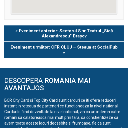
Eveniment
«
Eveniment anterior: Sectorul S ★ Teatrul „Sică
Navigation
Alexandrescu” Brașov
Eveniment următor: CFR CLUJ – Steaua at SocialPub
»
DESCOPERA
ROMANIA MAI
AVANTAJOS
BCR City Card si Top City Card sunt carduri ce iti ofera reduceri
instant in reteaua de parteneri ce functioneaza la nivel national.
Cardurile fiind dezvoltate la nivel national, vin ca un indemn catre
romani sa calatoreasca mai mult prin tara, sa constientizeze ca
avem toate aceste locuri deosebite si frumoase, fie ca sunt