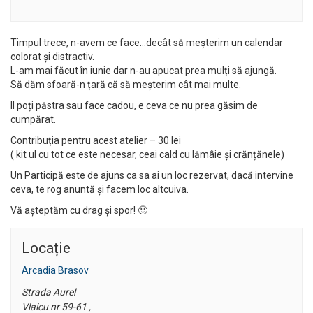
Timpul trece, n-avem ce face…decât să meșterim un calendar
colorat și distractiv.
L-am mai făcut în iunie dar n-au apucat prea mulți să ajungă.
Să dăm sfoară-n țară că să meșterim cât mai multe.
Il poți păstra sau face cadou, e ceva ce nu prea găsim de
cumpărat.
Contribuția pentru acest atelier – 30 lei
( kit ul cu tot ce este necesar, ceai cald cu lămâie și crănțănele)
Un Participă este de ajuns ca sa ai un loc rezervat, dacă intervine
ceva, te rog anuntă și facem loc altcuiva.
Vă așteptăm cu drag și spor! 🙂
Locație
Arcadia Brasov
Strada Aurel
Vlaicu nr 59-61 ,