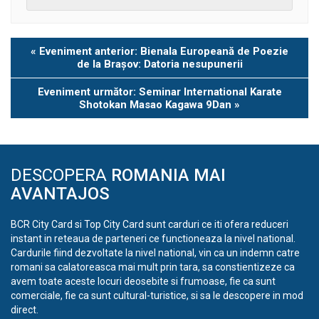
Eveniment
«
Eveniment anterior: Bienala Europeană de Poezie
Navigation
de la Brașov: Datoria nesupunerii
Eveniment următor: Seminar International Karate
Shotokan Masao Kagawa 9Dan
»
DESCOPERA
ROMANIA MAI
AVANTAJOS
BCR City Card si Top City Card sunt carduri ce iti ofera reduceri
instant in reteaua de parteneri ce functioneaza la nivel national.
Cardurile fiind dezvoltate la nivel national, vin ca un indemn catre
romani sa calatoreasca mai mult prin tara, sa constientizeze ca
avem toate aceste locuri deosebite si frumoase, fie ca sunt
comerciale, fie ca sunt cultural-turistice, si sa le descopere in mod
direct.