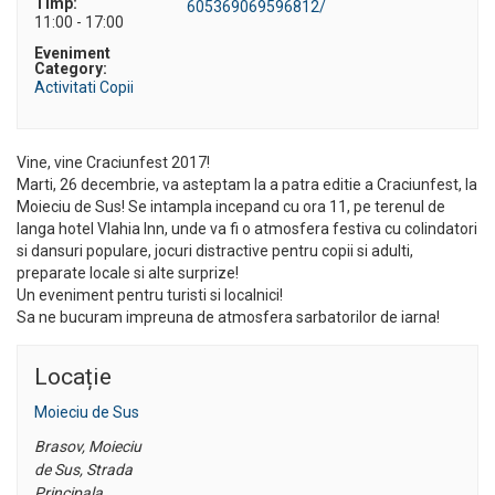
Timp:
605369069596812/
11:00 - 17:00
Eveniment
Category:
Activitati Copii
Vine, vine Craciunfest 2017!
Marti, 26 decembrie, va asteptam la a patra editie a Craciunfest, la
Moieciu de Sus! Se intampla incepand cu ora 11, pe terenul de
langa hotel Vlahia Inn, unde va fi o atmosfera festiva cu colindatori
si dansuri populare, jocuri distractive pentru copii si adulti,
preparate locale si alte surprize!
Un eveniment pentru turisti si localnici!
Sa ne bucuram impreuna de atmosfera sarbatorilor de iarna!
Locație
Moieciu de Sus
Brasov, Moieciu
de Sus, Strada
Principala