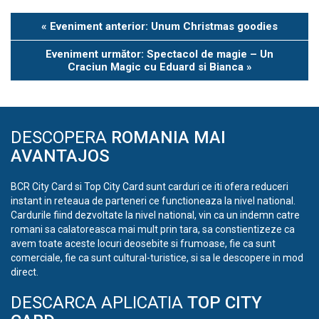
Eveniment
«
Eveniment anterior: Unum Christmas goodies
Navigation
Eveniment următor: Spectacol de magie – Un
Craciun Magic cu Eduard si Bianca
»
DESCOPERA
ROMANIA MAI
AVANTAJOS
BCR City Card si Top City Card sunt carduri ce iti ofera reduceri
instant in reteaua de parteneri ce functioneaza la nivel national.
Cardurile fiind dezvoltate la nivel national, vin ca un indemn catre
romani sa calatoreasca mai mult prin tara, sa constientizeze ca
avem toate aceste locuri deosebite si frumoase, fie ca sunt
comerciale, fie ca sunt cultural-turistice, si sa le descopere in mod
direct.
DESCARCA APLICATIA
TOP CITY