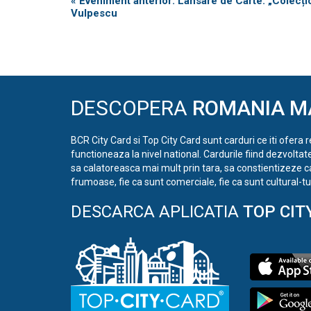
Eveniment
«
Eveniment anterior: Lansare de Carte: „Colecțio
Vulpescu
Navigation
DESCOPERA
ROMANIA M
BCR City Card si Top City Card sunt carduri ce iti ofera 
functioneaza la nivel national. Cardurile fiind dezvoltat
sa calatoreasca mai mult prin tara, sa constientizeze c
frumoase, fie ca sunt comerciale, fie ca sunt cultural-tur
DESCARCA APLICATIA
TOP CIT