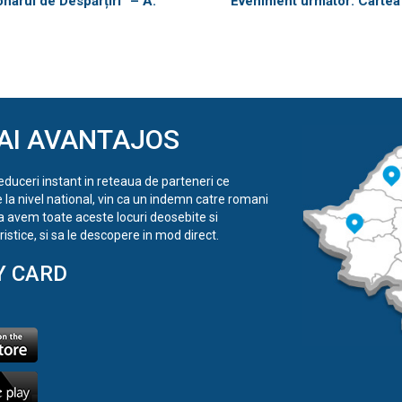
narul de Despărțiri” – A.
Eveniment următor: Cartea 
AI AVANTAJOS
reduceri instant in reteaua de parteneri ce
e la nivel national, vin ca un indemn catre romani
a avem toate aceste locuri deosebite si
istice, si sa le descopere in mod direct.
Y CARD