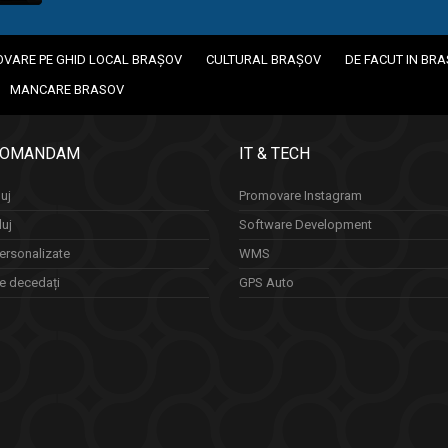
VARE PE GHID LOCAL BRAȘOV
CULTURAL BRAȘOV
DE FACUT IN BR
MANCARE BRASOV
COMANDAM
IT & TECH
uj
Promovare Instagram
luj
Software Development
ersonalizate
WMS
re decedați
GPS Auto