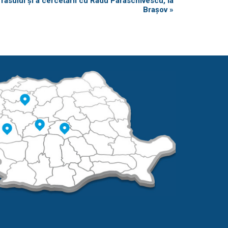
râsului și a cercetării cu Radu Paraschivescu, la
Brașov
»