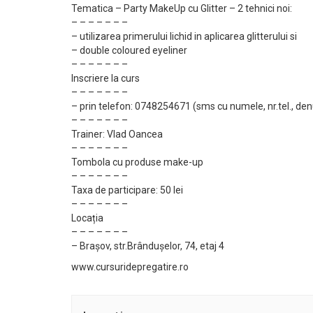
Tematica – Party MakeUp cu Glitter – 2 tehnici noi:
– – – – – – –
– utilizarea primerului lichid in aplicarea glitterului si
– double coloured eyeliner
– – – – – – –
Inscriere la curs
– – – – – – –
– prin telefon: 0748254671 (sms cu numele, nr.tel., de
– – – – – – –
Trainer: Vlad Oancea
– – – – – – –
Tombola cu produse make-up
– – – – – – –
Taxa de participare: 50 lei
– – – – – – –
Locația
– – – – – – –
– Brașov, str.Brândușelor, 74, etaj 4
www.cursuridepregatire.ro