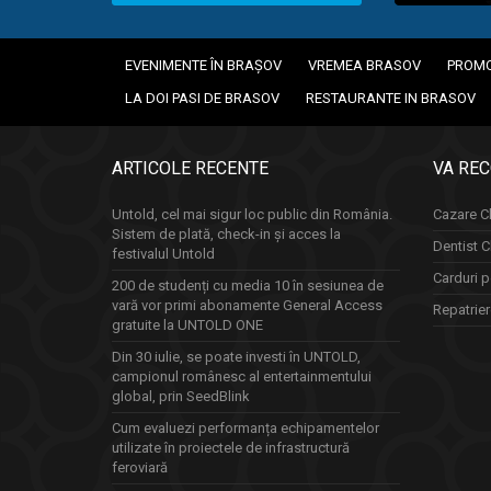
EVENIMENTE ÎN BRAȘOV
VREMEA BRASOV
PROMO
LA DOI PASI DE BRASOV
RESTAURANTE IN BRASOV
ARTICOLE RECENTE
VA RE
Untold, cel mai sigur loc public din România.
Cazare Cl
Sistem de plată, check-in și acces la
Dentist C
festivalul Untold
Carduri p
200 de studenți cu media 10 în sesiunea de
vară vor primi abonamente General Access
Repatrie
gratuite la UNTOLD ONE
Din 30 iulie, se poate investi în UNTOLD,
campionul românesc al entertainmentului
global, prin SeedBlink
Cum evaluezi performanța echipamentelor
utilizate în proiectele de infrastructură
feroviară