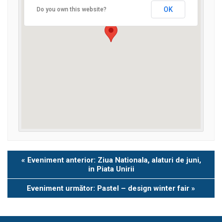
OK
Do you own this website?
Eveniment
«
Eveniment anterior: Ziua Nationala, alaturi de juni,
Navigation
in Piata Unirii
Eveniment următor: Pastel – design winter fair
»