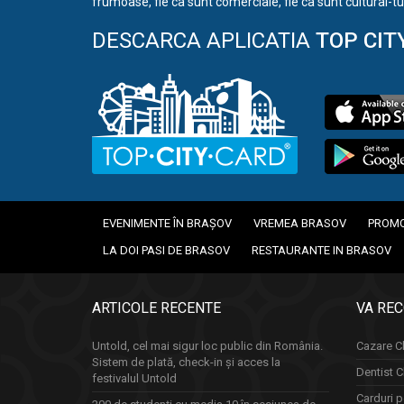
frumoase, fie ca sunt comerciale, fie ca sunt cultural-tur
DESCARCA APLICATIA
TOP CIT
EVENIMENTE ÎN BRAȘOV
VREMEA BRASOV
PROMO
LA DOI PASI DE BRASOV
RESTAURANTE IN BRASOV
ARTICOLE RECENTE
VA RE
Untold, cel mai sigur loc public din România.
Cazare Cl
Sistem de plată, check-in și acces la
Dentist C
festivalul Untold
Carduri p