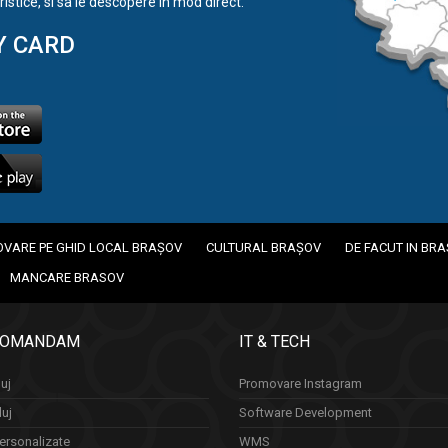
istice, si sa le descopere in mod direct.
Y CARD
VARE PE GHID LOCAL BRAȘOV
CULTURAL BRAȘOV
DE FACUT IN BR
MANCARE BRASOV
COMANDAM
IT & TECH
uj
Promovare Instagram
luj
Software Development
ersonalizate
WMS