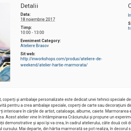
Detalii
O
Data:
I
18 noiembrie 2017
S
Timp:
h
10:00 - 13:00
Eveniment Category:
Ateliere Brasov
Sit web:
http://inworkshops.com/produs/ateliere-de-
weekend/atelier-hartie-marmorata/
 coperți și ambalaje personalizate este dedicat unei tehnici speciale de
ivită pentru a crea ambalaje speciale, coperți de carte sau decorațiuni d
perți interioare în cărțile de artist, cataloage, albume, caiete. Marmorarea
mea. Acest atelier vine în întâmpinarea Crăciunului și propune un experim
ții demonstrative și apoi își va crea, în cadrul atelierului, câte două coli
rul cursului. Mai departe, din hârtia marmorată se pot realiza, în decorul 