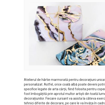
Atelierul de hârtie marmorată pentru decorațiuni unicat,
personalizat. Astfel, orice coală albă poate deveni potr
specifice legate de arta cărții, fiind folosita pentru co
fost îmbogățită prin aprotul multor artiști din toată lu
decorațiunilor. Fiecare cursant va asista la câteva exerci
tehnici diferite de decorare, pe care le va învăța în cad