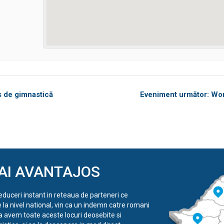
s de gimnastică
Eveniment următor: Wor
AI AVANTAJOS
reduceri instant in reteaua de parteneri ce
e la nivel national, vin ca un indemn catre romani
a avem toate aceste locuri deosebite si