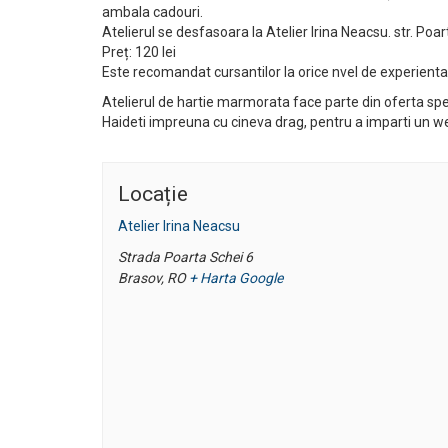
ambala cadouri.
Atelierul se desfasoara la Atelier Irina Neacsu. str. Poa
Preț: 120 lei
Este recomandat cursantilor la orice nvel de experienta
Atelierul de hartie marmorata face parte din oferta spec
Haideti impreuna cu cineva drag, pentru a imparti un w
Locație
Atelier Irina Neacsu
Strada Poarta Schei 6
Brasov
,
RO
+ Harta Google