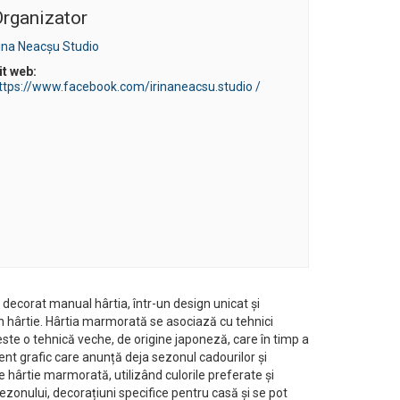
rganizator
rina Neacșu Studio
it web:
ttps://www.facebook.com/irinaneacsu.studio /
 decorat manual hârtia, într-un design unicat și
in hârtie. Hârtia marmorată se asociază cu tehnici
 este o tehnică veche, de origine japoneză, care în timp a
ent grafic care anunță deja sezonul cadourilor și
 de hârtie marmorată, utilizând culorile preferate și
sezonului, decorațiuni specifice pentru casă și se pot