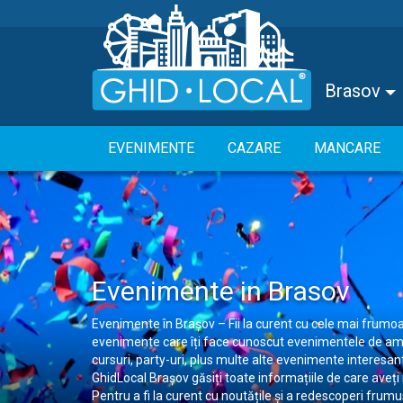
Brasov
EVENIMENTE
CAZARE
MANCARE
Evenimente in Brasov
Evenimente în Brașov – Fii la curent cu cele mai frumoa
evenimente care îți face cunoscut evenimentele de amploa
cursuri, party-uri, plus multe alte evenimente interesan
GhidLocal Brașov găsiți toate informațiile de care aveți
Pentru a fi la curent cu noutățile și a redescoperi frum