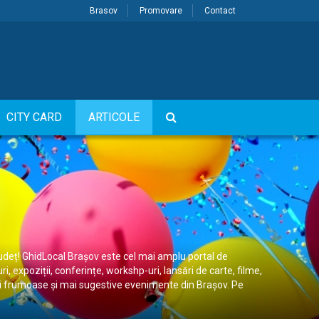
Brasov
Promovare
Contact
CITY CARD
ARTICOLE
județ! GhidLocal Brașov este cel mai amplu portal de
 expoziții, conferințe, workshp-uri, lansări de carte, filme,
 mai frumoase și mai sugestive evenimente din Brașov. Pe