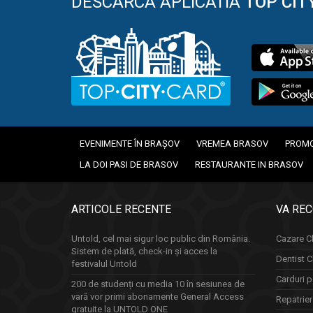
DESCARCA APLICATIA
TOP CIT
EVENIMENTE ÎN BRAȘOV
VREMEA BRASOV
PROMO
LA DOI PASI DE BRASOV
RESTAURANTE IN BRASOV
ARTICOLE RECENTE
VA RE
Untold, cel mai sigur loc public din România.
Cazare Cl
Sistem de plată, check-in și acces la
Dentist C
festivalul Untold
Carduri p
200 de studenți cu media 10 în sesiunea de
vară vor primi abonamente General Access
Repatrie
gratuite la UNTOLD ONE