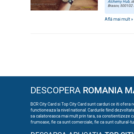
Alchemy Hub
,
st
Brasov
,
500102
Află mai mult »
Evenimente
List
Navigation
DESCOPERA
ROMANIA M
BCR City Card si Top City Card sunt carduri ce iti ofera 
functioneaza la nivel national. Cardurile fiind dezvoltat
sa calatoreasca mai mult prin tara, sa constientizeze c
frumoase, fie ca sunt comerciale, fie ca sunt cultural-tur