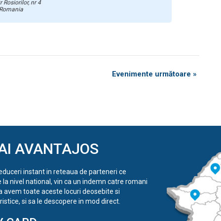
r Rosiorilor, nr 4
Romania
Evenimente următoare »
AI AVANTAJOS
reduceri instant in reteaua de parteneri ce
e la nivel national, vin ca un indemn catre romani
a avem toate aceste locuri deosebite si
istice, si sa le descopere in mod direct.