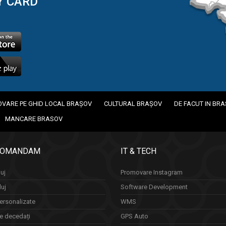
Y CARD
VARE PE GHID LOCAL BRAȘOV
CULTURAL BRAȘOV
DE FACUT IN BR
MANCARE BRASOV
COMANDAM
IT & TECH
uj
Promovare Instagram
luj
Software Development
ersonalizate
WMS
re decedați
GPS Auto