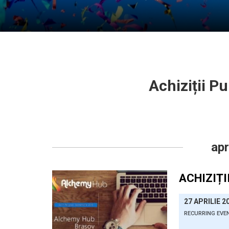
Achiziții Pu
Evenimente
List
Navigation
apr
ACHIZIȚI
27 APRILIE 2
RECURRING EVE