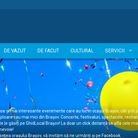
DE VAZUT
DE FACUT
CULTURAL
SERVICII
se și mai interesante evenimente care au loc în orașul Brașov, cât și în 
re sau mai mici din Brașov. Concerte, festivaluri, spectacole, recitaluri,
te le găsiți pe GhidLocal Brașov! La doar un click distanță se află cele
 nevoie!
usețea orașului Brașov, vă invităm să ne urmăriți și pe Facebook.